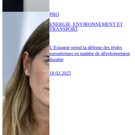
PRO
ENERGIE, ENVIRONNEMENT ET
TRANSPORT
L’Espagne prend la défense des règles
européennes en matière de développement
durable
18.02.2025