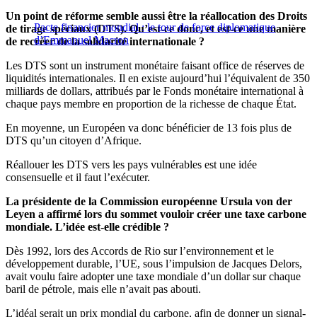
Un point de réforme semble aussi être la réallocation des Droits
Pacte financier mondial : le tour de force diplomatique
de tirage spéciaux (DTS). Qu’est-ce donc, et est-ce une manière
d’Emmanuel Macron
de recréer de la solidarité internationale ?
Les DTS sont un instrument monétaire faisant office de réserves de
liquidités internationales. Il en existe aujourd’hui l’équivalent de 350
milliards de dollars, attribués par le Fonds monétaire international à
chaque pays membre en proportion de la richesse de chaque État.
En moyenne, un Européen va donc bénéficier de 13 fois plus de
DTS qu’un citoyen d’Afrique.
Réallouer les DTS vers les pays vulnérables est une idée
consensuelle et il faut l’exécuter.
La présidente de la Commission européenne Ursula von der
Leyen a affirmé lors du sommet vouloir créer une taxe carbone
mondiale. L’idée est-elle crédible ?
Dès 1992, lors des Accords de Rio sur l’environnement et le
développement durable, l’UE, sous l’impulsion de Jacques Delors,
avait voulu faire adopter une taxe mondiale d’un dollar sur chaque
baril de pétrole, mais elle n’avait pas abouti.
L’idéal serait un prix mondial du carbone, afin de donner un signal-