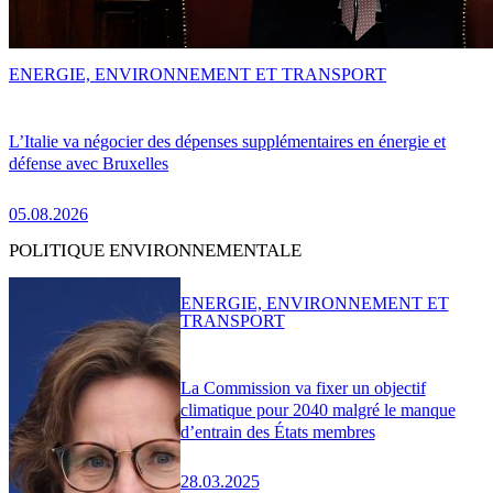
ENERGIE, ENVIRONNEMENT ET TRANSPORT
L’Italie va négocier des dépenses supplémentaires en énergie et
défense avec Bruxelles
05.08.2026
POLITIQUE ENVIRONNEMENTALE
ENERGIE, ENVIRONNEMENT ET
TRANSPORT
La Commission va fixer un objectif
climatique pour 2040 malgré le manque
d’entrain des États membres
28.03.2025