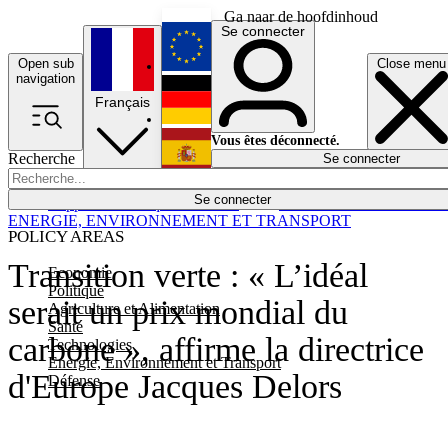
Ga naar de hoofdinhoud
Se connecter
Open sub
Close menu
English
navigation
Français
Deutsch
Vous êtes déconnecté.
Recherche
Se connecter
Español
Lumières éteintes
Se connecter
Rapporteur
Politique
Économie
Newsletters
Evénements
Em
ENERGIE, ENVIRONNEMENT ET TRANSPORT
POLICY AREAS
Transition verte : « L’idéal
Economie
Politique
serait un prix mondial du
Agriculture et Alimentation
Santé
carbone », affirme la directrice
Technologies
Energie, Environnement et Transport
d'Europe Jacques Delors
Défense