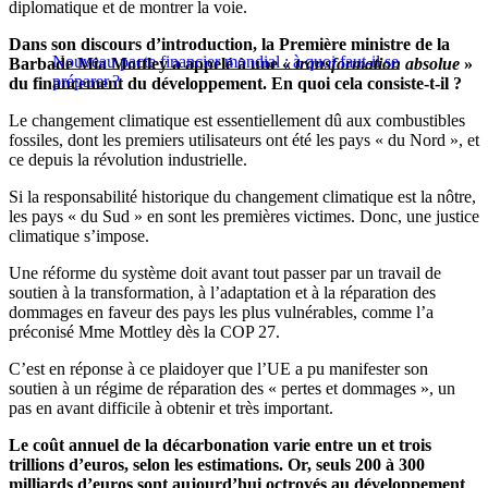
diplomatique et de montrer la voie.
Dans son discours d’introduction, la Première ministre de la
Nouveau pacte financier mondial : à quoi faut-il se
Barbade Mia Mottley a appelé à une «
transformation absolue
»
préparer ?
du financement du développement. En quoi cela consiste-t-il ?
Le changement climatique est essentiellement dû aux combustibles
fossiles, dont les premiers utilisateurs ont été les pays « du Nord », et
ce depuis la révolution industrielle.
Si la responsabilité historique du changement climatique est la nôtre,
les pays « du Sud » en sont les premières victimes. Donc, une justice
climatique s’impose.
Une réforme du système doit avant tout passer par un travail de
soutien à la transformation, à l’adaptation et à la réparation des
dommages en faveur des pays les plus vulnérables, comme l’a
préconisé Mme Mottley dès la COP 27.
C’est en réponse à ce plaidoyer que l’UE a pu manifester son
soutien à un régime de réparation des « pertes et dommages », un
pas en avant difficile à obtenir et très important.
Le coût annuel de la décarbonation varie entre un et trois
trillions d’euros, selon les estimations. Or, seuls 200 à 300
milliards d’euros sont aujourd’hui octroyés au développement