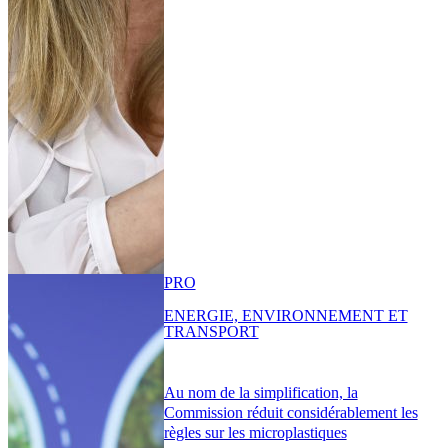
PRO
ENERGIE, ENVIRONNEMENT ET
TRANSPORT
Au nom de la simplification, la
Commission réduit considérablement les
règles sur les microplastiques