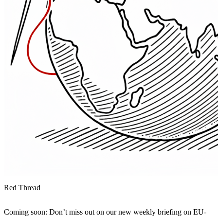
Red Thread
Coming soon: Don’t miss out on our new weekly briefing on EU-