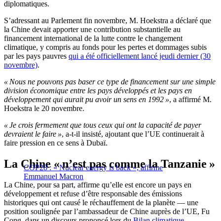
diplomatiques.
S’adressant au Parlement fin novembre, M. Hoekstra a déclaré que
la Chine devait apporter une contribution substantielle au
financement international de la lutte contre le changement
climatique, y compris au fonds pour les pertes et dommages subis
par les pays pauvres
qui a été officiellement lancé jeudi dernier (30
novembre)
.
« Nous ne pouvons pas baser ce type de financement sur une simple
division économique entre les pays développés et les pays en
développement qui aurait pu avoir un sens en 1992 »
, a affirmé M.
Hoekstra le 20 novembre.
« Je crois fermement que tous ceux qui ont la capacité de payer
devraient le faire »
, a-t-il insisté, ajoutant que l’UE continuerait à
faire pression en ce sens à Dubaï.
La Chine « n’est pas comme la Tanzanie »
COP28 : « Nuclear energy is back », affirme
Emmanuel Macron
La Chine, pour sa part, affirme qu’elle est encore un pays en
développement et refuse d’être responsable des émissions
historiques qui ont causé le réchauffement de la planète — une
position soulignée par l’ambassadeur de Chine auprès de l’UE, Fu
Cong, dans un discours prononcé lors du
Bilan climatique