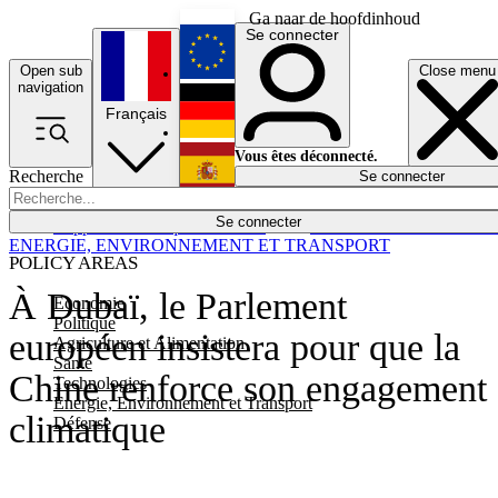
Ga naar de hoofdinhoud
Se connecter
Open sub
Close menu
English
navigation
Français
Deutsch
Vous êtes déconnecté.
Recherche
Se connecter
Español
Lumières éteintes
Se connecter
Rapporteur
Politique
Économie
Newsletters
Evénements
Em
ENERGIE, ENVIRONNEMENT ET TRANSPORT
POLICY AREAS
À Dubaï, le Parlement
Economie
Politique
européen insistera pour que la
Agriculture et Alimentation
Santé
Chine renforce son engagement
Technologies
Energie, Environnement et Transport
climatique
Défense