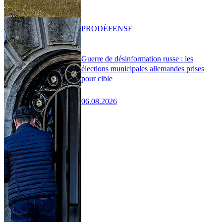
PRO
DÉFENSE
Guerre de désinformation russe : les
élections municipales allemandes prises
pour cible
06.08.2026