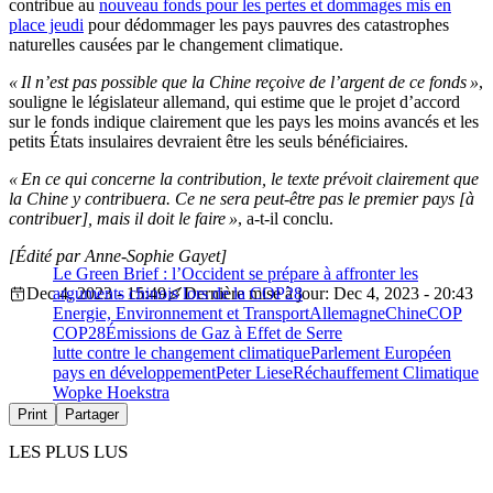
contribue au
nouveau fonds pour les pertes et dommages mis en
place jeudi
pour dédommager les pays pauvres des catastrophes
naturelles causées par le changement climatique.
« Il n’est pas possible que la Chine reçoive de l’argent de ce fonds »
,
souligne le législateur allemand, qui estime que le projet d’accord
sur le fonds indique clairement que les pays les moins avancés et les
petits États insulaires devraient être les seuls bénéficiaires.
« En ce qui concerne la contribution, le texte prévoit clairement que
la Chine y contribuera. Ce ne sera peut-être pas le premier pays [à
contribuer], mais il doit le faire »
, a-t-il conclu.
[Édité par Anne-Sophie Gayet]
Le Green Brief : l’Occident se prépare à affronter les
Dec 4, 2023 - 15:49
arguments chinois lors de la COP28
Dernière mise à jour: Dec 4, 2023 - 20:43
Energie, Environnement et Transport
Allemagne
Chine
COP
COP28
Émissions de Gaz à Effet de Serre
lutte contre le changement climatique
Parlement Européen
pays en développement
Peter Liese
Réchauffement Climatique
Wopke Hoekstra
Print
Partager
LES PLUS LUS