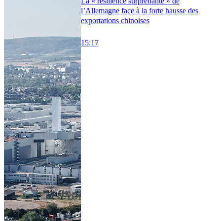
La « résilience surprenante » de
l’Allemagne face à la forte hausse des
exportations chinoises
15:17