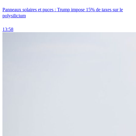
Panneaux solaires et puces : Trump impose 15% de taxes sur le
polysilicium
13:58