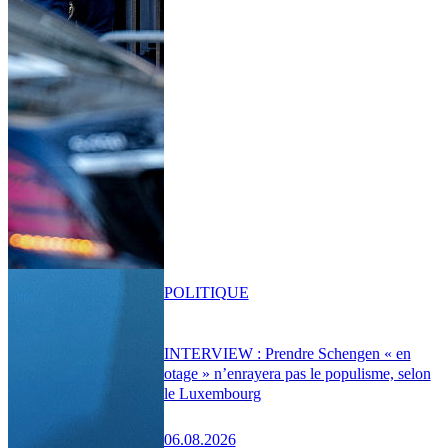
POLITIQUE
INTERVIEW : Prendre Schengen « en
otage » n’enrayera pas le populisme, selon
le Luxembourg
06.08.2026