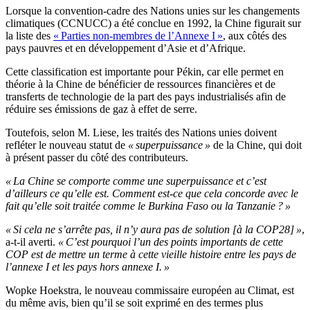
Lorsque la convention-cadre des Nations unies sur les changements
climatiques (CCNUCC) a été conclue en 1992, la Chine figurait sur
la liste des
« Parties non-membres de l’Annexe I »
, aux côtés des
pays pauvres et en développement d’Asie et d’Afrique.
Cette classification est importante pour Pékin, car elle permet en
théorie à la Chine de bénéficier de ressources financières et de
transferts de technologie de la part des pays industrialisés afin de
réduire ses émissions de gaz à effet de serre.
Toutefois, selon M. Liese, les traités des Nations unies doivent
refléter le nouveau statut de
« superpuissance »
de la Chine, qui doit
à présent passer du côté des contributeurs.
« La Chine se comporte comme une superpuissance et c’est
d’ailleurs ce qu’elle est. Comment est-ce que cela concorde avec le
fait qu’elle soit traitée comme le Burkina Faso ou la Tanzanie ? »
« Si cela ne s’arrête pas, il n’y aura pas de solution [à la COP28] »
,
a-t-il averti.
« C’est pourquoi l’un des points importants de cette
COP est de mettre un terme à cette vieille histoire entre les pays de
l’annexe I et les pays hors annexe I. »
Wopke Hoekstra, le nouveau commissaire européen au Climat, est
du même avis, bien qu’il se soit exprimé en des termes plus