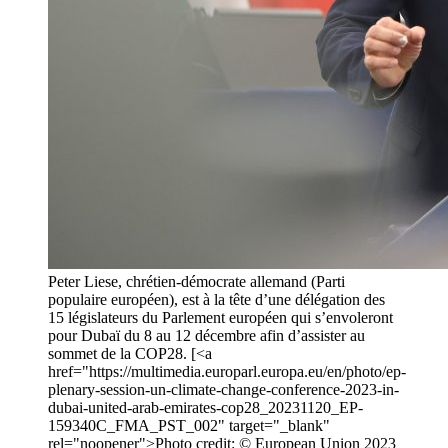
Peter Liese, chrétien-démocrate allemand (Parti
populaire européen), est à la tête d’une délégation des
15 législateurs du Parlement européen qui s’envoleront
pour Dubaï du 8 au 12 décembre afin d’assister au
sommet de la COP28. [<a
href="https://multimedia.europarl.europa.eu/en/photo/ep-
plenary-session-un-climate-change-conference-2023-in-
dubai-united-arab-emirates-cop28_20231120_EP-
159340C_FMA_PST_002" target="_blank"
rel="noopener">Photo credit: © European Union 2023