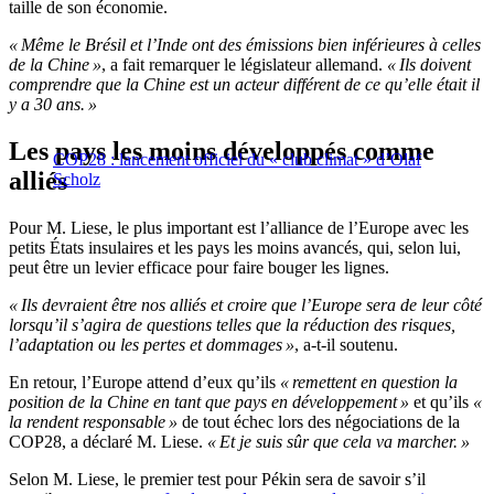
taille de son économie.
« Même le Brésil et l’Inde ont des émissions bien inférieures à celles
de la Chine »
, a fait remarquer le législateur allemand.
« Ils doivent
comprendre que la Chine est un acteur différent de ce qu’elle était il
y a 30 ans. »
Les pays les moins développés comme
COP28 : lancement officiel du « club climat » d’Olaf
alliés
Scholz
Pour M. Liese, le plus important est l’alliance de l’Europe avec les
petits États insulaires et les pays les moins avancés, qui, selon lui,
peut être un levier efficace pour faire bouger les lignes.
« Ils devraient être nos alliés et croire que l’Europe sera de leur côté
lorsqu’il s’agira de questions telles que la réduction des risques,
l’adaptation ou les pertes et dommages »
, a-t-il soutenu.
En retour, l’Europe attend d’eux qu’ils
« remettent en question la
position de la Chine en tant que pays en développement »
et qu’ils
«
la rendent responsable »
de tout échec lors des négociations de la
COP28, a déclaré M. Liese.
« Et je suis sûr que cela va marcher. »
Selon M. Liese, le premier test pour Pékin sera de savoir s’il