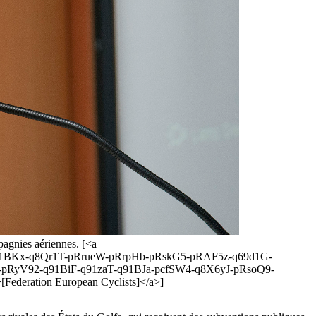
pagnies aériennes. [<a
vJ-q91BKx-q8Qr1T-pRrueW-pRrpHb-pRskG5-pRAF5z-q69d1G-
pRyV92-q91BiF-q91zaT-q91BJa-pcfSW4-q8X6yJ-pRsoQ9-
eration European Cyclists]</a>]