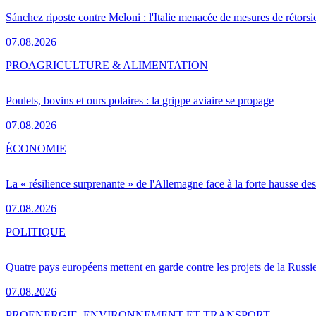
Sánchez riposte contre Meloni : l'Italie menacée de mesures de rétorsi
07.08.2026
PRO
AGRICULTURE & ALIMENTATION
Poulets, bovins et ours polaires : la grippe aviaire se propage
07.08.2026
ÉCONOMIE
La « résilience surprenante » de l'Allemagne face à la forte hausse de
07.08.2026
POLITIQUE
Quatre pays européens mettent en garde contre les projets de la Russi
07.08.2026
PRO
ENERGIE, ENVIRONNEMENT ET TRANSPORT