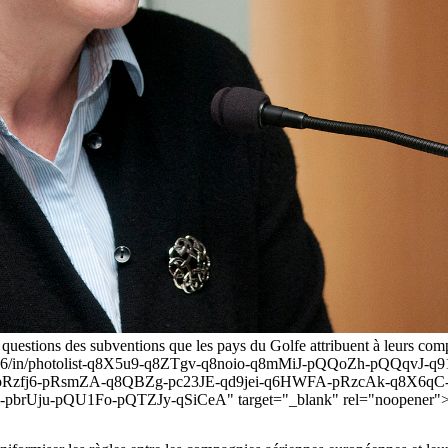
 questions des subventions que les pays du Golfe attribuent à leurs com
10746216/in/photolist-q8X5u9-q8ZTgv-q8noio-q8mMiJ-pQQoZh-pQQq
pRzfj6-pRsmZA-q8QBZg-pc23JE-qd9jei-q6HWFA-pRzcAk-q8X6qC-
ju-pQU1Fo-pQTZJy-qSiCeA" target="_blank" rel="noopener">[Fed