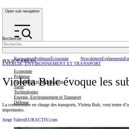
Open sub navigation
Recherche
Rapporteur
Politique
Économie
Newsletters
Evénements
Em
POLICY AREAS
ENERGIE, ENVIRONNEMENT ET TRANSPORT
Economie
Politique
Violeta Bulc évoque les su
Agriculture et Alimentation
Santé
Technologies
Energie, Environnement et Transport
Défense
La commissaire en charge des transports, Violeta Bulc, veut tenter d’u
importantes.
Jorge Valero
EURACTIV.com