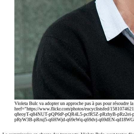
Violeta Bulc va adopter un approche pas à pas pour résoudre la
href="https://www.flickr.com/photos/eucyclistsfed/158
q8eoyT-q84NUT-pQP6tP-pQR4L5-pcfR5Z-pRzhyB-pRz2ei-
pRyW3B-pRruj5-q6HWjd-q69eWq-q69dvj-q69dEN-qd18WG-pbrU