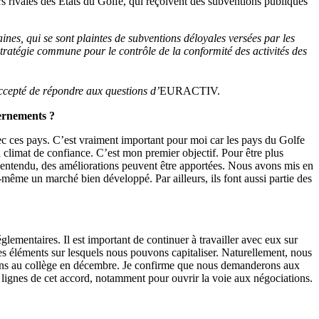
rs rivales des États du Golfe, qui reçoivent des subventions publiques
es, qui se sont plaintes de subventions déloyales versées par les
ratégie commune pour le contrôle de la conformité des activités des
ccepté de répondre aux questions d’
EURACTIV.
ernements ?
vec ces pays. C’est vraiment important pour moi car les pays du Golfe
 climat de confiance. C’est mon premier objectif. Pour être plus
en entendu, des améliorations peuvent être apportées. Nous avons mis en
-même un marché bien développé. Par ailleurs, ils font aussi partie des
ementaires. Il est important de continuer à travailler avec eux sur
s éléments sur lesquels nous pouvons capitaliser. Naturellement, nous
trons au collège en décembre. Je confirme que nous demanderons aux
s lignes de cet accord, notamment pour ouvrir la voie aux négociations.