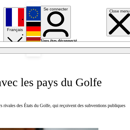
Se connecter
Close menu
English
Français
Deutsch
Vous êtes déconnecté.
Se connecter
Español
Lumières éteintes
avec les pays du Golfe
rs rivales des États du Golfe, qui reçoivent des subventions publiques