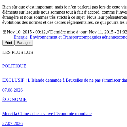
Bien sûr que c’est important, mais je n’en parlerai pas lors de cette v
éléments sur lesquels nous sommes tout à fait d’accord, comme l’investi
étrangère et nous sommes très stricts à ce sujet. Nous leur présentero
évolutions des normes et des cadres réglementaires, ce qui pourra les 
Nov 10, 2015 - 09:12
Dernière mise à jour: Nov 11, 2015 - 21:0
Energie, Environnement et Transport
compagnies aériennes
conc
Print
Partager
LES PLUS LUS
POLITIQUE
EXCLUSIF : L'Islande demande à Bruxelles de ne pas s'immiscer dan
07.08.2026
ÉCONOMIE
Merci la Chine : elle a sauvé l’économie mondiale
27.07.2026