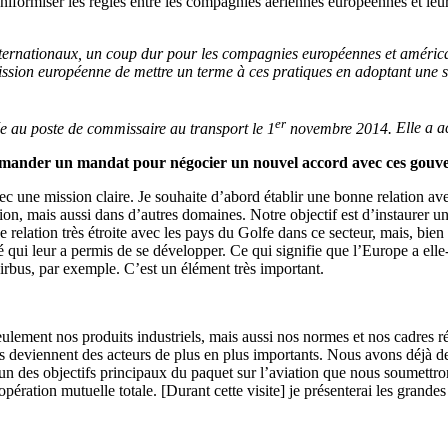
niformiser les règles entre les compagnies aériennes européennes et leu
ternationaux, un coup dur pour les compagnies européennes et américain
ion européenne de mettre un terme à ces pratiques en adoptant une st
er
e au poste de commissaire au transport le 1
novembre 2014.
Elle a a
emander un mandat pour négocier un nouvel accord avec ces gouv
vec une mission claire. Je souhaite d’abord établir une bonne relation a
on, mais aussi dans d’autres domaines. Notre objectif est d’instaurer un
e relation très étroite avec les pays du Golfe dans ce secteur, mais, bi
 qui leur a permis de se développer. Ce qui signifie que l’Europe a elle
irbus, par exemple. C’est un élément très important.
ement nos produits industriels, mais aussi nos normes et nos cadres régl
 deviennent des acteurs de plus en plus importants. Nous avons déjà de
i un des objectifs principaux du paquet sur l’aviation que nous soumet
ération mutuelle totale. [Durant cette visite] je présenterai les grande