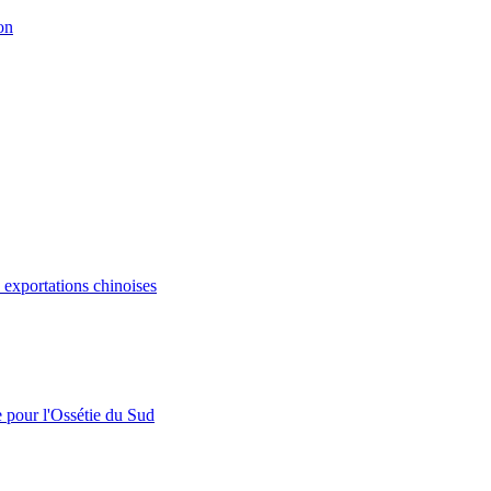
on
s exportations chinoises
e pour l'Ossétie du Sud