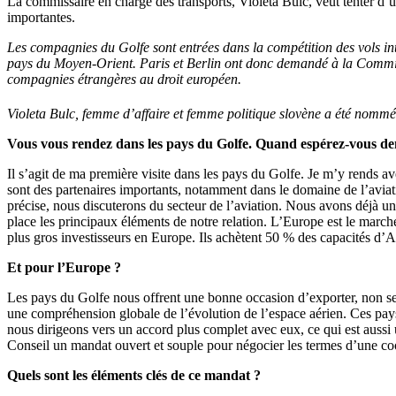
La commissaire en charge des transports, Violeta Bulc, veut tenter d’u
importantes.
Les compagnies du Golfe sont entrées dans la compétition des vols in
pays du Moyen-Orient. Paris et Berlin ont donc demandé à la Commiss
compagnies étrangères au droit européen.
Violeta Bulc, femme d’affaire et femme politique slovène a été nommé
Vous vous rendez dans les pays du Golfe. Quand espérez-vous d
Il s’agit de ma première visite dans les pays du Golfe. Je m’y rends a
sont des partenaires importants, notamment dans le domaine de l’aviati
précise, nous discuterons du secteur de l’aviation. Nous avons déjà un
place les principaux éléments de notre relation. L’Europe est le marché
plus gros investisseurs en Europe. Ils achètent 50 % des capacités d’A
Et pour l’Europe ?
Les pays du Golfe nous offrent une bonne occasion d’exporter, non seul
une compréhension globale de l’évolution de l’espace aérien. Ces pays
nous dirigeons vers un accord plus complet avec eux, ce qui est auss
Conseil un mandat ouvert et souple pour négocier les termes d’une coop
Quels sont les éléments clés de ce mandat ?