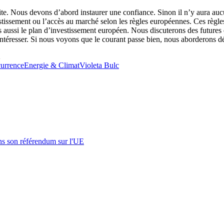
isite. Nous devons d’abord instaurer une confiance. Sinon il n’y aura au
ssement ou l’accès au marché selon les règles européennes. Ces règles so
ns aussi le plan d’investissement européen. Nous discuterons des futures
intéresser. Si nous voyons que le courant passe bien, nous aborderons d
2
urrence
Energie & Climat
Violeta Bulc
s son référendum sur l'UE