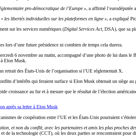
e réglementaire pro-démocratique de l’Europe »
, a affirmé l’eurodéputé
 «
les libertés individuelles sur les plateformes en ligne »
, a expliqué Pi
ment sur les services numériques (
Digital Services Act,
DSA), que sa plat
es lors d’une future présidence ni combien de temps cela durera.
rcredi 6 novembre au matin, accompagné d’une photo de lui dans le Bu
e à Elon Musk.
retrait des États-Unis de l’organisation si l’UE réglementait X.
flits d’intérêts qui feraient surface si Elon Musk obtenait un siège a
e croissance au fur et à mesure que le résultat de l’élection américaine
ton après sa lettre à Elon Musk
anismes de coopération entre l’UE et les États-Unis pourraient s’étiol
ion, et non du conflit, avec les partenaires et amis les plus proches de
de la technologie (CCT), où les deux parties se rencontraient pour dis