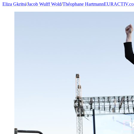
Eliza Gkritsi
/
Jacob Wulff Wold
/
Théophane Hartmann
EURACTIV.c