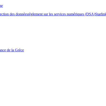
se
tection des données
règlement sur les services numériques (DSA)
Starlin
tance de la Grèce