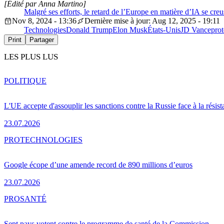
[Édité par Anna Martino]
Malgré ses efforts, le retard de l’Europe en matière d’IA se creu
Nov 8, 2024 - 13:36
Dernière mise à jour: Aug 12, 2025 - 19:11
Technologies
Donald Trump
Elon Musk
États-Unis
JD Vance
pro
Print
Partager
LES PLUS LUS
POLITIQUE
L'UE accepte d'assouplir les sanctions contre la Russie face à la résis
23.07.2026
PRO
TECHNOLOGIES
Google écope d’une amende record de 890 millions d’euros
23.07.2026
PRO
SANTÉ
Sept pays votent contre le programme de santé de la Commission