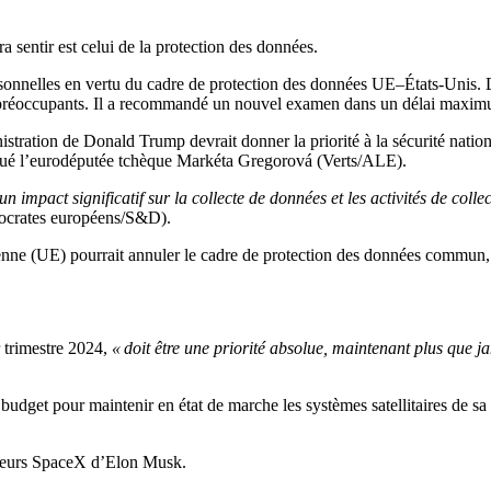
a sentir est celui de la protection des données.
sonnelles en vertu du cadre de protection des données UE–États-Unis. 
ts préoccupants. Il a recommandé un nouvel examen dans un délai maximu
inistration de Donald Trump devrait donner la priorité à la sécurité nati
iqué l’eurodéputée tchèque Markéta Gregorová (Verts/ALE).
un impact significatif sur la collecte de données et les activités de co
émocrates européens/S&D).
enne (UE) pourrait annuler le cadre de protection des données commun, a-t
 trimestre 2024,
« doit être une priorité absolue, maintenant plus que j
udget pour maintenir en état de marche les systèmes satellitaires de sa 
nceurs SpaceX d’Elon Musk.