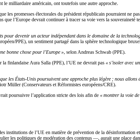
 le milliardaire américain, ont toutefois une autre approche.
que les promesses électorales du président républicain pourraient ne pas
cas que l’Europe devrait continuer à tracer sa voie vers la souveraineté t
forts pour devenir un acteur indépendant dans le domaine de la technolo
européen/PPE), un sentiment partagé dans la sphère technologique bruxel
 une bonne chose pour l’Europe »
, selon Andreas Schwab (PPE).
r la finlandaise Aura Salla (PPE), l’UE ne devrait pas
« s’isoler avec u
ue les États-Unis poursuivent une approche plus légère ; nous allons 
 Piotr Müller (Conservateurs et Réformistes européens/CRE).
t poursuivre l’application stricte des lois afin de
« montrer la voie de
institutions de l’UE en matière de prévention de la désinformation et d
lier les politiques de modération des contenus —, aurait une place dan