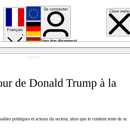
Se connecter
Close menu
English
Français
Deutsch
Vous êtes déconnecté.
Se connecter
Español
Lumières éteintes
tour de Donald Trump à la
les politiques et acteurs du secteur, alors que le contient tente de se