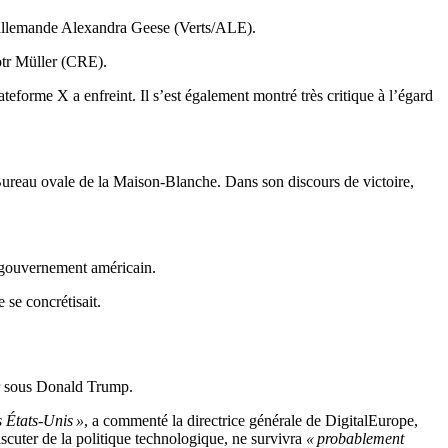
e allemande Alexandra Geese (Verts/ALE).
otr Müller (CRE).
eforme X a enfreint. Il s’est également montré très critique à l’égard
reau ovale de la Maison-Blanche. Dans son discours de victoire,
u gouvernement américain.
 se concrétisait.
er sous Donald Trump.
s États-Unis »
, a commenté la directrice générale de DigitalEurope,
cuter de la politique technologique, ne survivra
« probablement