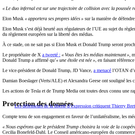
« Le duo infernal est sur une trajectoire de collision avec la poussé
Elon Musk
« apportera ses propres idées »
sur la manière de défendre
Elon Musk s’est déjà heurté aux régulateurs de l’UE au sujet du règle
du règlement européen sur la liberté des médias.
À ce stade, on ne sait pas si Elon Musk et Donald Trump seront proch
Le propriétaire de X
a tweeté :
« Vous êtes les médias maintenant »,
me
Donald Trump a affirmé qu’
« une étoile est née »
, en faisant référenc
Le vice-président de Donald Trump, JD Vance,
a menacé
l’OTAN d’un 
Damian Boeslager (Verts/ALE) et Alexandra Geese ont souligné les con
Les actions de Tesla et de Trump Media ont toutes deux connu une rapid
Protection des données
Les défenseurs de la liberté d’expression critiquent Thierry Bre
Compte tenu de son engagement en faveur de l’unilatéralisme, les méc
« Nous espérons que le président Trump choisira la voie de la coopérat
Cecilia Bonefeld-Dahl. Le Conseil américano-européen du commerce et 