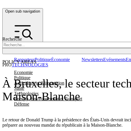
Open sub navigation
Recherche
Rapporteur
Politique
Économie
Newsletters
Evénements
Em
POLICY AREAS
PRO
TECHNOLOGIES
Economie
Politique
À Bruxelles, le secteur te
Agriculture et Alimentation
Santé
Maison-Blanche
Technologies
Energie, Environnement et Transport
Défense
Le retour de Donald Trump à la présidence des États-Unis devrait incit
préparer au nouveau mandat du républicain à la Maison-Blanche.