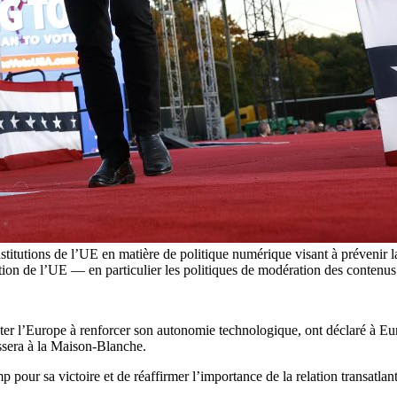
tutions de l’UE en matière de politique numérique visant à prévenir la 
tion de l’UE — en particulier les politiques de modération des conten
er l’Europe à renforcer son autonomie technologique, ont déclaré à Eurac
assera à la Maison-Blanche.
 pour sa victoire et de réaffirmer l’importance de la relation transatlan