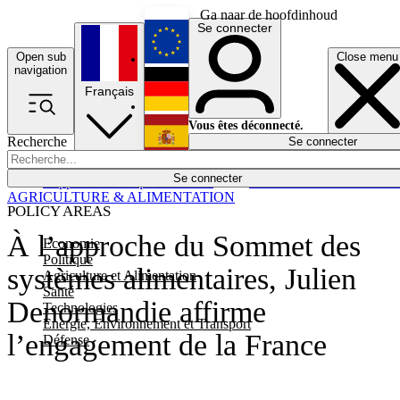
Ga naar de hoofdinhoud
Se connecter
Open sub
Close menu
English
navigation
Français
Deutsch
Vous êtes déconnecté.
Recherche
Se connecter
Español
Lumières éteintes
Se connecter
Rapporteur
Politique
Économie
Newsletters
Evénements
Em
AGRICULTURE & ALIMENTATION
POLICY AREAS
À l’approche du Sommet des
Economie
Politique
systèmes alimentaires, Julien
Agriculture et Alimentation
Santé
Denormandie affirme
Technologies
Energie, Environnement et Transport
l’engagement de la France
Défense