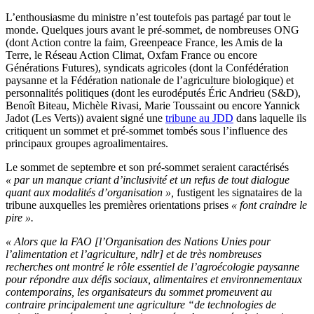
L’enthousiasme du ministre n’est toutefois pas partagé par tout le
monde. Quelques jours avant le pré-sommet, de nombreuses ONG
(dont Action contre la faim, Greenpeace France, les Amis de la
Terre, le Réseau Action Climat, Oxfam France ou encore
Générations Futures), syndicats agricoles (dont la Confédération
paysanne et la Fédération nationale de l’agriculture biologique) et
personnalités politiques (dont les eurodéputés Éric Andrieu (S&D),
Benoît Biteau, Michèle Rivasi, Marie Toussaint ou encore Yannick
Jadot (Les Verts)) avaient signé une
tribune au JDD
dans laquelle ils
critiquent un sommet et pré-sommet tombés sous l’influence des
principaux groupes agroalimentaires.
Le sommet de septembre et son pré-sommet seraient caractérisés
« par un manque criant d’inclusivité et un refus de tout dialogue
quant aux modalités d’organisation »,
fustigent les signataires de la
tribune auxquelles les premières orientations prises
« font craindre le
pire ».
« Alors que la FAO [l’Organisation des Nations Unies pour
l’alimentation et l’agriculture, ndlr] et de très nombreuses
recherches ont montré le rôle essentiel de l’agroécologie paysanne
pour répondre aux défis sociaux, alimentaires et environnementaux
contemporains, les organisateurs du sommet promeuvent au
contraire principalement une agriculture “de technologies de