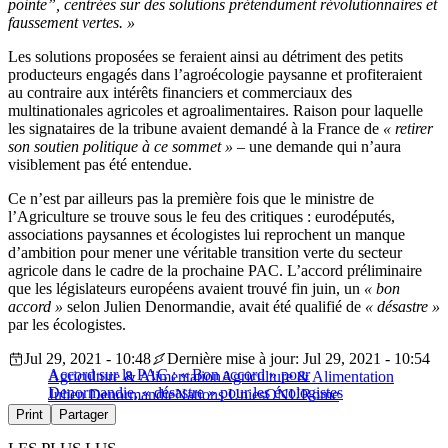
pointe”, centrées sur des solutions prétendument révolutionnaires et
faussement vertes. »
Les solutions proposées se feraient ainsi au détriment des petits
producteurs engagés dans l’agroécologie paysanne et profiteraient
au contraire aux intérêts financiers et commerciaux des
multinationales agricoles et agroalimentaires. Raison pour laquelle
les signataires de la tribune avaient demandé à la France de
« retirer
son soutien politique à ce sommet »
– une demande qui n’aura
visiblement pas été entendue.
Ce n’est par ailleurs pas la première fois que le ministre de
l’Agriculture se trouve sous le feu des critiques : eurodéputés,
associations paysannes et écologistes lui reprochent un manque
d’ambition pour mener une véritable transition verte du secteur
agricole dans le cadre de la prochaine PAC. L’accord préliminaire
que les législateurs européens avaient trouvé fin juin, un
« bon
accord »
selon Julien Denormandie, avait été qualifié de
« désastre »
par les écologistes.
Jul 29, 2021 - 10:48
Dernière mise à jour: Jul 29, 2021 - 10:54
Accord sur la PAC : « Bon accord » pour
Agriculture & Alimentation
Agriculture & Alimentation
Denormandie, « désastre » pour les écologistes
Julien Denormandie
Nations Unies
ONU
Rome
Print
Partager