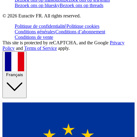
Bezoek ons op bluesky
Bezoek ons op threads
©
2026
Euractiv FR. All rights reserved.
Politique de confidentialité
Politique cookies
Conditions générales
Conditions d’abonnement
Conditions de vente
This site is protected by reCAPTCHA, and the Google
Privacy
Policy
and
Terms of Service
apply.
Français