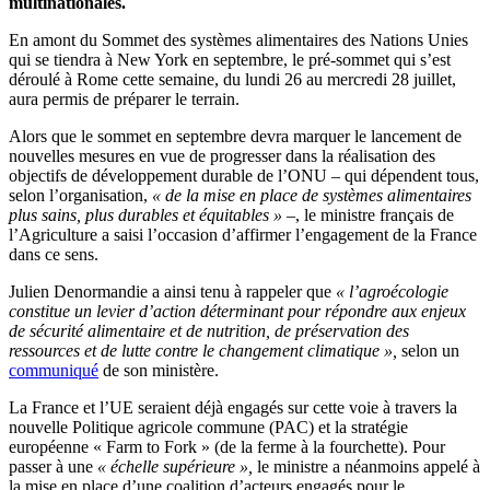
multinationales.
En amont du Sommet des systèmes alimentaires des Nations Unies
qui se tiendra à New York en septembre, le pré-sommet qui s’est
déroulé à Rome cette semaine, du lundi 26 au mercredi 28 juillet,
aura permis de préparer le terrain.
Alors que le sommet en septembre devra marquer le lancement de
nouvelles mesures en vue de progresser dans la réalisation des
objectifs de développement durable de l’ONU – qui dépendent tous,
selon l’organisation,
« de la mise en place de systèmes alimentaires
plus sains, plus durables et équitables »
–, le ministre français de
l’Agriculture a saisi l’occasion d’affirmer l’engagement de la France
dans ce sens.
Julien Denormandie a ainsi tenu à rappeler que
« l’agroécologie
constitue un levier d’action déterminant pour répondre aux enjeux
de sécurité alimentaire et de nutrition, de préservation des
ressources et de lutte contre le changement climatique »,
selon un
communiqué
de son ministère.
La France et l’UE seraient déjà engagés sur cette voie à travers la
nouvelle Politique agricole commune (PAC) et la stratégie
européenne « Farm to Fork » (de la ferme à la fourchette). Pour
passer à une
« échelle supérieure »,
le ministre a néanmoins appelé à
la mise en place d’une coalition d’acteurs engagés pour le