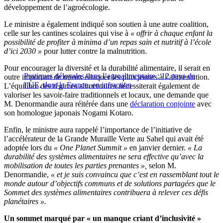
développement de l’agroécologie.
Le ministre a également indiqué son soutien à une autre coalition,
celle sur les cantines scolaires qui vise à
« offrir à chaque enfant la
possibilité de profiter à minima d’un repas sain et nutritif à l’école
d’ici 2030 »
pour lutter contre la malnutrition.
Pour encourager la diversité et la durabilité alimentaire, il serait en
Pratiques déloyales dans l’agroalimentaire : 12 pays de
outre important de mieux éduquer les plus jeunes à l’alimentation.
l’UE, dont la France, en infraction
L’équilibre des régimes alimentaires nécessiterait également de
valoriser les savoir-faire traditionnels et locaux, une demande que
M. Denormandie aura réitérée dans une
déclaration conjointe
avec
son homologue japonais Nogami Kotaro.
Enfin, le ministre aura rappelé l’importance de l’initiative de
l’accélérateur de la Grande Muraille Verte au Sahel qui avait été
adoptée lors du
« One Planet Summit »
en janvier dernier.
« La
durabilité des systèmes alimentaires ne sera effective qu’avec la
mobilisation de toutes les parties prenantes »,
selon M.
Denormandie,
« et je suis convaincu que c’est en rassemblant tout le
monde autour d’objectifs communs et de solutions partagées que le
Sommet des systèmes alimentaires contribuera à relever ces défis
planétaires ».
Un sommet marqué par « un manque criant d’inclusivité »