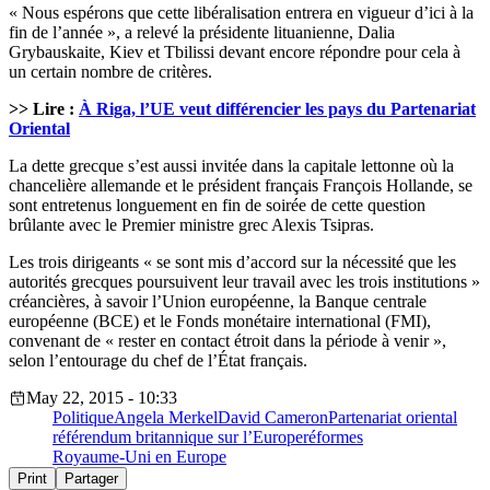
« Nous espérons que cette libéralisation entrera en vigueur d’ici à la
fin de l’année », a relevé la présidente lituanienne, Dalia
Grybauskaite, Kiev et Tbilissi devant encore répondre pour cela à
un certain nombre de critères.
>> Lire :
À Riga, l’UE veut différencier les pays du Partenariat
Oriental
La dette grecque s’est aussi invitée dans la capitale lettonne où la
chancelière allemande et le président français François Hollande, se
sont entretenus longuement en fin de soirée de cette question
brûlante avec le Premier ministre grec Alexis Tsipras.
Les trois dirigeants « se sont mis d’accord sur la nécessité que les
autorités grecques poursuivent leur travail avec les trois institutions »
créancières, à savoir l’Union européenne, la Banque centrale
européenne (BCE) et le Fonds monétaire international (FMI),
convenant de « rester en contact étroit dans la période à venir »,
selon l’entourage du chef de l’État français.
May 22, 2015 - 10:33
Politique
Angela Merkel
David Cameron
Partenariat oriental
référendum britannique sur l’Europe
réformes
Royaume-Uni en Europe
Print
Partager