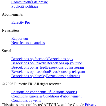
Communiqués de presse
Publicité politique
Abonnements
Euractiv Pro
Newsletters
Rapporteur
Newsletters en anglais
Social
Bezoek ons op facebook
Bezoek ons op x
Bezoek ons op linkedin
Bezoek ons op youtube
Bezoek ons op rss-feed
Bezoek ons op instagram
Bezoek ons op mastodon
Bezoek ons op telegram
Bezoek ons op bluesky
Bezoek ons op threads
©
2026
Euractiv FR. All rights reserved.
Politique de confidentialité
Politique cookies
Conditions générales
Conditions d’abonnement
Conditions de vente
This site is protected by reCAPTCHA, and the Google
Privacy