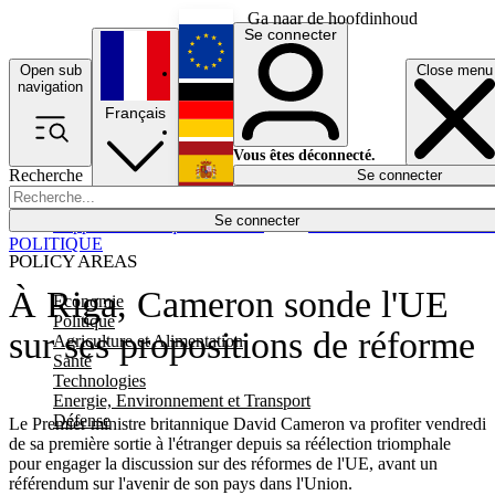
Ga naar de hoofdinhoud
Se connecter
Open sub
Close menu
English
navigation
Français
Deutsch
Vous êtes déconnecté.
Recherche
Se connecter
Español
Lumières éteintes
Se connecter
Rapporteur
Politique
Économie
Newsletters
Evénements
Em
POLITIQUE
POLICY AREAS
À Riga, Cameron sonde l'UE
Economie
Politique
sur ses propositions de réforme
Agriculture et Alimentation
Santé
Technologies
Energie, Environnement et Transport
Défense
Le Premier ministre britannique David Cameron va profiter vendredi
de sa première sortie à l'étranger depuis sa réélection triomphale
pour engager la discussion sur des réformes de l'UE, avant un
référendum sur l'avenir de son pays dans l'Union.