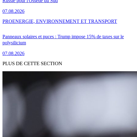
Russie pour l'Ossétie du Sud
07.08.2026
PRO
ENERGIE, ENVIRONNEMENT ET TRANSPORT
Panneaux solaires et puces : Trump impose 15% de taxes sur le
polysilicium
07.08.2026
PLUS DE CETTE SECTION