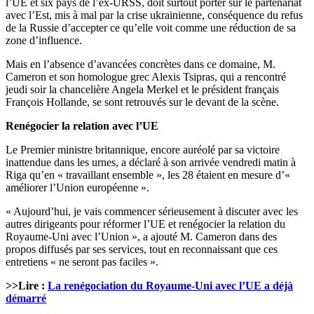
l’UE et six pays de l’ex-URSS, doit surtout porter sur le partenariat
avec l’Est, mis à mal par la crise ukrainienne, conséquence du refus
de la Russie d’accepter ce qu’elle voit comme une réduction de sa
zone d’influence.
Mais en l’absence d’avancées concrètes dans ce domaine, M.
Cameron et son homologue grec Alexis Tsipras, qui a rencontré
jeudi soir la chancelière Angela Merkel et le président français
François Hollande, se sont retrouvés sur le devant de la scène.
Renégocier la relation avec l’UE
Le Premier ministre britannique, encore auréolé par sa victoire
inattendue dans les urnes, a déclaré à son arrivée vendredi matin à
Riga qu’en « travaillant ensemble », les 28 étaient en mesure d’«
améliorer l’Union européenne ».
« Aujourd’hui, je vais commencer sérieusement à discuter avec les
autres dirigeants pour réformer l’UE et renégocier la relation du
Royaume-Uni avec l’Union », a ajouté M. Cameron dans des
propos diffusés par ses services, tout en reconnaissant que ces
entretiens « ne seront pas faciles ».
>>Lire :
La renégociation du Royaume-Uni avec l’UE a déjà
démarré