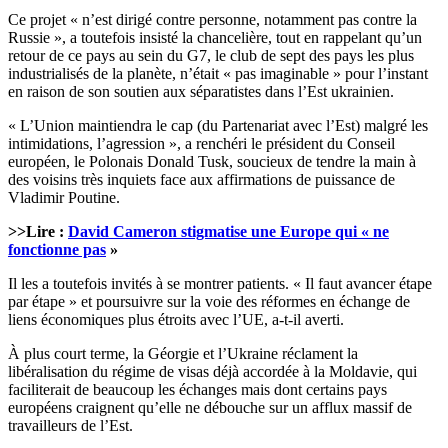
Ce projet « n’est dirigé contre personne, notamment pas contre la
Russie », a toutefois insisté la chancelière, tout en rappelant qu’un
retour de ce pays au sein du G7, le club de sept des pays les plus
industrialisés de la planète, n’était « pas imaginable » pour l’instant
en raison de son soutien aux séparatistes dans l’Est ukrainien.
« L’Union maintiendra le cap (du Partenariat avec l’Est) malgré les
intimidations, l’agression », a renchéri le président du Conseil
européen, le Polonais Donald Tusk, soucieux de tendre la main à
des voisins très inquiets face aux affirmations de puissance de
Vladimir Poutine.
>>Lire :
David Cameron stigmatise une Europe qui « ne
fonctionne pas
»
Il les a toutefois invités à se montrer patients. « Il faut avancer étape
par étape » et poursuivre sur la voie des réformes en échange de
liens économiques plus étroits avec l’UE, a-t-il averti.
À plus court terme, la Géorgie et l’Ukraine réclament la
libéralisation du régime de visas déjà accordée à la Moldavie, qui
faciliterait de beaucoup les échanges mais dont certains pays
européens craignent qu’elle ne débouche sur un afflux massif de
travailleurs de l’Est.