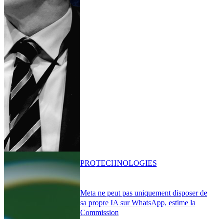
PRO
TECHNOLOGIES
Meta ne peut pas uniquement disposer de
sa propre IA sur WhatsApp, estime la
Commission