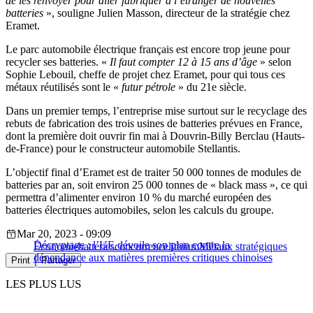
de les renvoyer pour aller fabriquer à l’étranger de nouvelles
batteries
», souligne Julien Masson, directeur de la stratégie chez
Eramet.
Le parc automobile électrique français est encore trop jeune pour
recycler ses batteries. «
Il faut compter 12 à 15 ans d’âge
» selon
Sophie Lebouil, cheffe de projet chez Eramet, pour qui tous ces
métaux réutilisés sont le «
futur pétrole
» du 21e siècle.
Dans un premier temps, l’entreprise mise surtout sur le recyclage des
rebuts de fabrication des trois usines de batteries prévues en France,
dont la première doit ouvrir fin mai à Douvrin-Billy Berclau (Hauts-
de-France) pour le constructeur automobile Stellantis.
L’objectif final d’Eramet est de traiter 50 000 tonnes de modules de
batteries par an, soit environ 25 000 tonnes de « black mass », ce qui
permettra d’alimenter environ 10 % du marché européen des
batteries électriques automobiles, selon les calculs du groupe.
Mar 20, 2023 - 09:09
Décryptage : l’UE dévoile son plan contre la
Économie
batteries
concurrence
lithium
Métaux stratégiques
dépendance aux matières premières critiques chinoises
Print
Partager
LES PLUS LUS