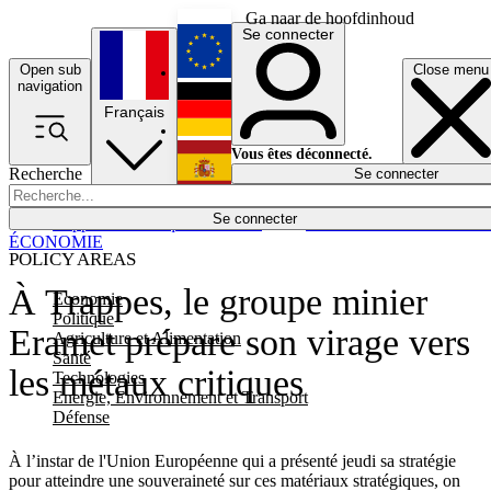
Ga naar de hoofdinhoud
Se connecter
Open sub
Close menu
English
navigation
Français
Deutsch
Vous êtes déconnecté.
Recherche
Se connecter
Español
Lumières éteintes
Se connecter
Rapporteur
Politique
Économie
Newsletters
Evénements
Em
ÉCONOMIE
POLICY AREAS
À Trappes, le groupe minier
Economie
Politique
Eramet prépare son virage vers
Agriculture et Alimentation
Santé
les métaux critiques
Technologies
Energie, Environnement et Transport
Défense
À l’instar de l'Union Européenne qui a présenté jeudi sa stratégie
pour atteindre une souveraineté sur ces matériaux stratégiques, on