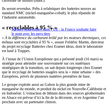
carbonate de lithium (blanc).
Ils seront revendus. Prêts à refabriquer des batteries neuves au
standard NMC (nickel-manganèse-cobalt), le plus répandu de
l’industrie automobile.
« recyclables à 95 % »
Métaux stratégiques dans l’UE : la France souhaite faire
le pont avec les pays tiers
«
À la différence du carburant brûlé par les moteurs thermiques, ces
métaux sont recyclables à 95 %
», assure Frédéric Martin, directeur
du projet recyclage Batteries chez Eramet ideas, dont le laboratoire
est basé à Trappes.
À l’instar de l’Union Européenne qui a présenté jeudi (16 mars) sa
stratégie pour atteindre une souveraineté sur ces matériaux
stratégiques de la transition, on sait depuis longtemps chez Eramet
que le recyclage de batteries usagées sera la « mine urbaine » des
Européens, privés de plusieurs matières premières de base.
Le groupe exploite aussi au Gabon la plus grande mine de
manganèse du monde, et produit du nickel en Nouvelle-Calédonie et
en Indonésie. L’extraction de lithium dans des sources géothermales
en Alsace est prévue d’ici la fin de la décennie, et en Argentine l’an
prochain avec un partenaire chinois.