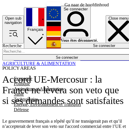
Ga naar de hoofdinhoud
Se connecter
Open sub
Close menu
English
navigation
Français
Deutsch
Vous êtes déconnecté.
Recherche
Se connecter
Español
Lumières éteintes
Se connecter
Rapporteur
Politique
Économie
Newsletters
Evénements
Em
AGRICULTURE & ALIMENTATION
POLICY AREAS
Accord UE-Mercosur : la
Economie
Politique
France ne lèvera son veto que
Agriculture et Alimentation
Santé
si ses demandes sont satisfaites
Technologies
Energie, Environnement et Transport
Défense
Le gouvernement français a répété qu’il ne transigerait pas et qu’il
n’accepterait de lever son veto sur l'accord commercial entre l’UE et