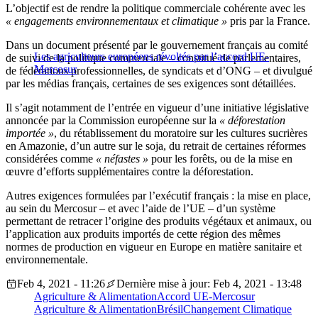
L’objectif est de rendre la politique commerciale cohérente avec les
« engagements environnementaux et climatique »
pris par la France.
Dans un document présenté par le gouvernement français au comité
Les agriculteurs européens révoltés par l’accord UE-
de suivi de la politique commerciale – constitué de parlementaires,
Mercosur
de fédérations professionnelles, de syndicats et d’ONG – et divulgué
par les médias français, certaines de ses exigences sont détaillées.
Il s’agit notamment de l’entrée en vigueur d’une initiative législative
annoncée par la Commission européenne sur la
« déforestation
importée »
, du rétablissement du moratoire sur les cultures sucrières
en Amazonie, d’un autre sur le soja, du retrait de certaines réformes
considérées comme
« néfastes »
pour les forêts, ou de la mise en
œuvre d’efforts supplémentaires contre la déforestation.
Autres exigences formulées par l’exécutif français : la mise en place,
au sein du Mercosur – et avec l’aide de l’UE – d’un système
permettant de retracer l’origine des produits végétaux et animaux, ou
l’application aux produits importés de cette région des mêmes
normes de production en vigueur en Europe en matière sanitaire et
environnementale.
Feb 4, 2021 - 11:26
Dernière mise à jour: Feb 4, 2021 - 13:48
Agriculture & Alimentation
Accord UE-Mercosur
Agriculture & Alimentation
Brésil
Changement Climatique