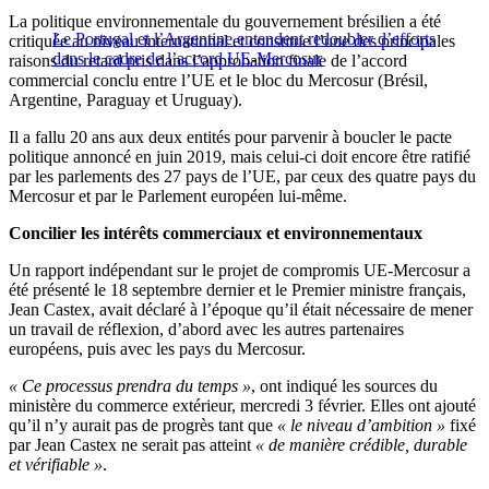
La politique environnementale du gouvernement brésilien a été
Le Portugal et l’Argentine entendent redoubler d’efforts
critiquée au niveau international et constitue l’une des principales
dans le cadre de l’accord UE-Mercosur
raisons du retard pris dans l’approbation finale de l’accord
commercial conclu entre l’UE et le bloc du Mercosur (Brésil,
Argentine, Paraguay et Uruguay).
Il a fallu 20 ans aux deux entités pour parvenir à boucler le pacte
politique annoncé en juin 2019, mais celui-ci doit encore être ratifié
par les parlements des 27 pays de l’UE, par ceux des quatre pays du
Mercosur et par le Parlement européen lui-même.
Concilier les intérêts commerciaux et environnementaux
Un rapport indépendant sur le projet de compromis UE-Mercosur a
été présenté le 18 septembre dernier et le Premier ministre français,
Jean Castex, avait déclaré à l’époque qu’il était nécessaire de mener
un travail de réflexion, d’abord avec les autres partenaires
européens, puis avec les pays du Mercosur.
« Ce processus prendra du temps »
, ont indiqué les sources du
ministère du commerce extérieur, mercredi 3 février. Elles ont ajouté
qu’il n’y aurait pas de progrès tant que
« le niveau d’ambition »
fixé
par Jean Castex ne serait pas atteint
« de manière crédible, durable
et vérifiable »
.