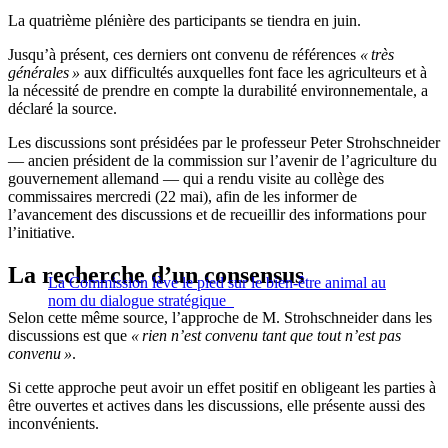
La quatrième plénière des participants se tiendra en juin.
Jusqu’à présent, ces derniers ont convenu de références
« très
générales »
aux difficultés auxquelles font face les agriculteurs et à
la nécessité de prendre en compte la durabilité environnementale, a
déclaré la source.
Les discussions sont présidées par le professeur Peter Strohschneider
— ancien président de la commission sur l’avenir de l’agriculture du
gouvernement allemand — qui a rendu visite au collège des
commissaires mercredi (22 mai), afin de les informer de
l’avancement des discussions et de recueillir des informations pour
l’initiative.
La recherche d’un consensus
La Commission lève le pied sur le bien-être animal au
nom du dialogue stratégique
Selon cette même source, l’approche de M. Strohschneider dans les
discussions est que
« rien n’est convenu tant que tout n’est pas
convenu »
.
Si cette approche peut avoir un effet positif en obligeant les parties à
être ouvertes et actives dans les discussions, elle présente aussi des
inconvénients.