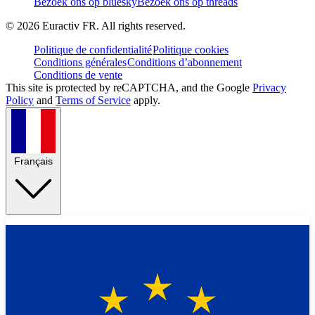
Bezoek ons op bluesky
Bezoek ons op threads
©
2026
Euractiv FR. All rights reserved.
Politique de confidentialité
Politique cookies
Conditions générales
Conditions d’abonnement
Conditions de vente
This site is protected by reCAPTCHA, and the Google
Privacy
Policy
and
Terms of Service
apply.
Français