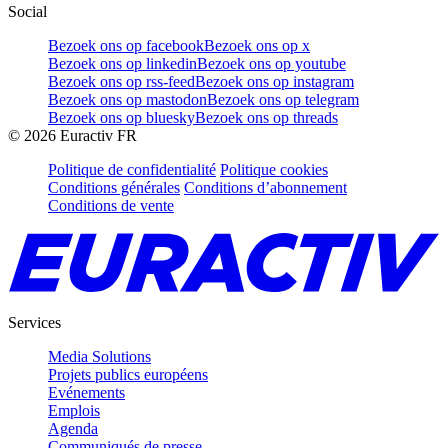
Social
Bezoek ons op facebook
Bezoek ons op x
Bezoek ons op linkedin
Bezoek ons op youtube
Bezoek ons op rss-feed
Bezoek ons op instagram
Bezoek ons op mastodon
Bezoek ons op telegram
Bezoek ons op bluesky
Bezoek ons op threads
©
2026
Euractiv FR
Politique de confidentialité
Politique cookies
Conditions générales
Conditions d’abonnement
Conditions de vente
Services
Media Solutions
Projets publics européens
Evénements
Emplois
Agenda
Communiqués de presse