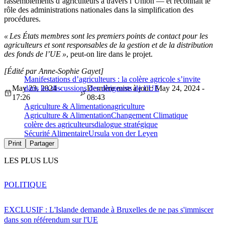
rassemblements d’agriculteurs à travers l’Union — et reconnaît le
rôle des administrations nationales dans la simplification des
procédures.
« Les États membres sont les premiers points de contact pour les
agriculteurs et sont responsables de la gestion et de la distribution
des fonds de l’UE »
, peut-on lire dans le projet.
[Édité par Anne-Sophie Gayet]
Manifestations d’agriculteurs : la colère agricole s’invite
May 23, 2024 -
dans les discussions des dirigeants de l’UE
Dernière mise à jour: May 24, 2024 -
17:26
08:43
Agriculture & Alimentation
agriculture
Agriculture & Alimentation
Changement Climatique
colère des agriculteurs
dialogue stratégique
Sécurité Alimentaire
Ursula von der Leyen
Print
Partager
LES PLUS LUS
POLITIQUE
EXCLUSIF : L'Islande demande à Bruxelles de ne pas s'immiscer
dans son référendum sur l'UE