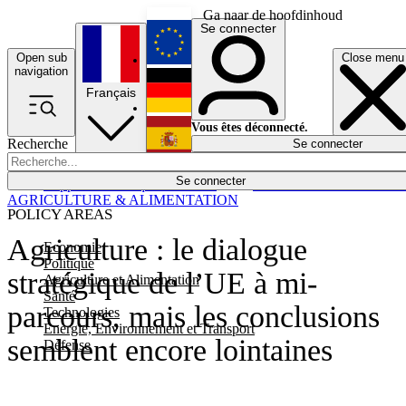
Ga naar de hoofdinhoud
Se connecter
Open sub
Close menu
English
navigation
Français
Deutsch
Vous êtes déconnecté.
Recherche
Se connecter
Español
Lumières éteintes
Se connecter
Rapporteur
Politique
Économie
Newsletters
Evénements
Em
AGRICULTURE & ALIMENTATION
POLICY AREAS
Agriculture : le dialogue
Economie
Politique
stratégique de l’UE à mi-
Agriculture et Alimentation
Santé
parcours, mais les conclusions
Technologies
Energie, Environnement et Transport
semblent encore lointaines
Défense