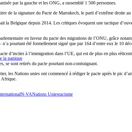
rganisée par la gauche et les ONG, a rassemblé 1 500 personnes.
etirer de la signature du Pacte de Marrakech, le parti d’extrême droite 
issait la Belgique depuis 2014. Les critiques évoquent une tactique d’ou
é parlementaire en faveur du pacte des migrations de l’ONU, grâce notamm
– n’a pourtant été formellement signé que par 164 d’entre eux le 10 d
acte d’inciter à l’immigration dans l’UE, qui est de plus en plus réticent
te la panique
, se sont retirés du pacte pourtant non-contraignant.
er, les Nations unies ont commencé à rédiger le pacte après le pic d’arr
n Afrique.
nternational
N-VA
Nations Unies
racisme