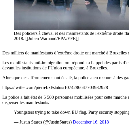
Des policiers à cheval et des manifestants de l'extrême droite 
2018. [[Julien Warnand/EPA/EFE]]
Des milliers de manifestants d’extrême droite ont marché à Bruxelles
Les manifestants anti-immigration ont répondu à l’appel des partis
devant les institutions de l’Union européenne, à Bruxelles.
Alors que des affrontements ont éclaté, la police a eu recours à des g
https://twitter.com/pierrebxl/status/1074286647703932928
La police a fait état de 5 500 personnes mobilisées pour cette marche
disperser les manifestants.
Youngsters trying to take down EU flag. Party security stoppi
— Justin Stares (@JustinStares)
December 16, 2018