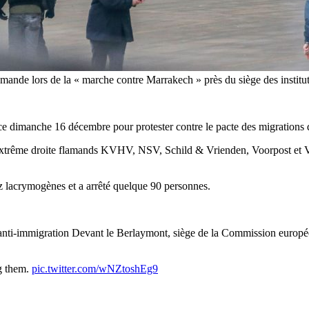
flamande lors de la « marche contre Marrakech » près du siège des insti
 ce dimanche 16 décembre pour protester contre le pacte des migration
 d’extrême droite flamands KVHV, NSV, Schild & Vrienden, Voorpost et
az lacrymogènes et a arrêté quelque 90 personnes.
 anti-immigration Devant le Berlaymont, siège de la Commission européen
ng them.
pic.twitter.com/wNZtoshEg9