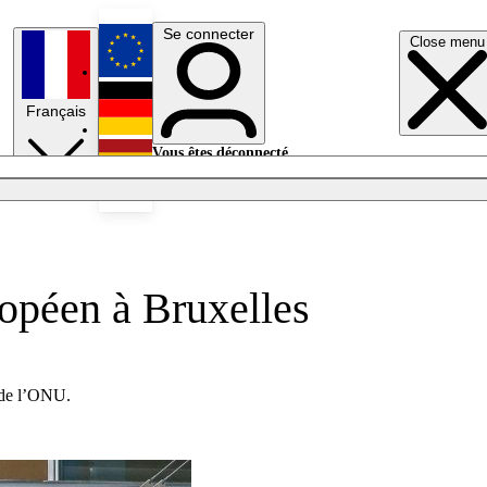
Se connecter
Close menu
English
Français
Deutsch
Vous êtes déconnecté.
Se connecter
Español
Lumières éteintes
ropéen à Bruxelles
s de l’ONU.