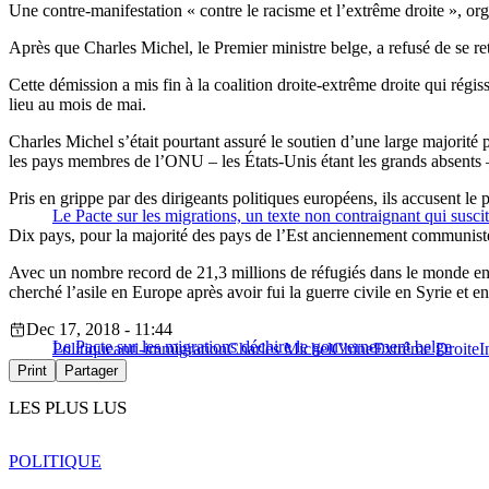
Une contre-manifestation « contre le racisme et l’extrême droite », o
Après que Charles Michel, le Premier ministre belge, a refusé de se r
Cette démission a mis fin à la coalition droite-extrême droite qui rég
lieu au mois de mai.
Charles Michel s’était pourtant assuré le soutien d’une large majorit
les pays membres de l’ONU – les États-Unis étant les grands absents 
Pris en grippe par des dirigeants politiques européens, ils accusent le p
Le Pacte sur les migrations, un texte non contraignant qui susci
Dix pays, pour la majorité des pays de l’Est anciennement communistes
Avec un nombre record de 21,3 millions de réfugiés dans le monde enti
cherché l’asile en Europe après avoir fui la guerre civile en Syrie et e
Dec 17, 2018 - 11:44
Le Pacte sur les migrations déchire le gouvernement belge
Politique
anti-immigration
Charles Michel
Chine
Extrême Droite
I
Print
Partager
LES PLUS LUS
POLITIQUE