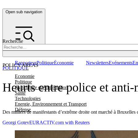
Open sub navigation
Recherche
Rapporteur
Politique
Économie
Newsletters
Evénements
Em
POLICY AREAS
POLITIQUE
Economie
Politique
Heurts entre police et anti
Agriculture et Alimentation
Santé
Technologies
Energie, Environnement et Transport
Défense
Des milliers de manifestants d’extrême droite ont marché à Bruxelles
Georgi Gotev
EURACTIV.com with Reuters