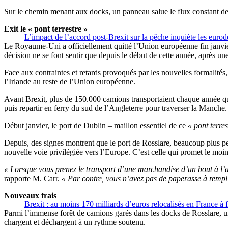
Sur le chemin menant aux docks, un panneau salue le flux constant d
Exit le « pont terrestre »
L’impact de l’accord post-Brexit sur la pêche inquiète les euro
Le Royaume-Uni a officiellement quitté l’Union européenne fin janvier
décision ne se font sentir que depuis le début de cette année, après une
Face aux contraintes et retards provoqués par les nouvelles formalités, 
l’Irlande au reste de l’Union européenne.
Avant Brexit, plus de 150.000 camions transportaient chaque année que
puis repartir en ferry du sud de l’Angleterre pour traverser la Manche.
Début janvier, le port de Dublin – maillon essentiel de ce
« pont terres
Depuis, des signes montrent que le port de Rosslare, beaucoup plus pe
nouvelle voie privilégiée vers l’Europe. C’est celle qui promet le moi
« Lorsque vous prenez le transport d’une marchandise d’un bout à l’aut
rapporte M. Carr.
« Par contre, vous n’avez pas de paperasse à rempli
Nouveaux frais
Brexit : au moins 170 milliards d’euros relocalisés en France à 
Parmi l’immense forêt de camions garés dans les docks de Rosslare, un
chargent et déchargent à un rythme soutenu.