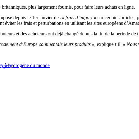
s britanniques, plus largement fournis, pour faire leurs achats en ligne.
impose depuis le 1er janvier des
« frais d’import »
sur certains articles, 
ent éviter les frais et perturbations en utilisant les sites européens d’
buteurs et des acheteurs ont déjà changé depuis la fin de la période de t
ectement d’Europe continentale leurs produits »
, explique-t-il.
« Nous 
erry à hydrogène du monde
nsport