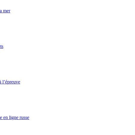
la mer
ts
à l’épreuve
e en ligne russe