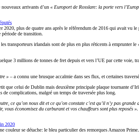
e nouveaux arrivants d’un
« Europort de Rosslare: la porte vers l’Europ
députés
 2020, plus de quatre ans après le référendum de 2016 qui avait vu le p
 période de transition.
les transporteurs irlandais sont de plus en plus réticents à emprunter le
lque 3 millions de tonnes de fret depuis et vers l’UE par cette voie, tr
tre »
– a connu une brusque accalmie dans ses flux, et certaines traversé
tit que celui de Dublin mais deuxième principale plaque tournante d’Irl
ns de complications, malgré un temps de traversée plus long.
re, ce qu’on nous dit et ce qu’on constate c’est qu’il n’y pas grande di
r, vous économisez du carburant et vos chauffeurs sont plus reposés ».
fin 2020
e couleur se détache: le bleu particulier des remorques Amazon Prime. 