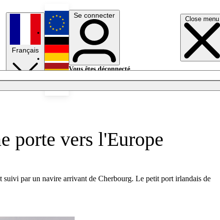
Se connecter
Close menu
English
Français
Deutsch
Vous êtes déconnecté.
Se connecter
Español
Lumières éteintes
ne porte vers l'Europe
suivi par un navire arrivant de Cherbourg. Le petit port irlandais de