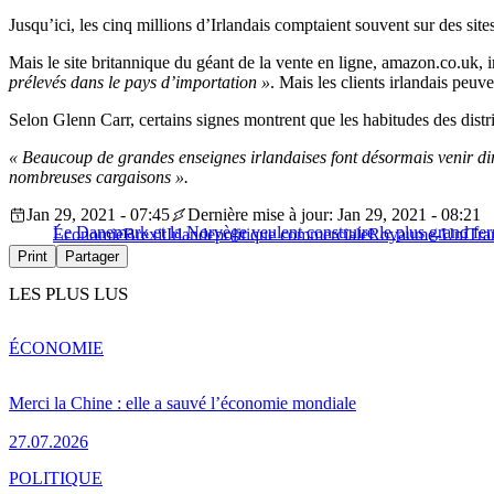
Jusqu’ici, les cinq millions d’Irlandais comptaient souvent sur des site
Mais le site britannique du géant de la vente en ligne, amazon.co.uk, 
prélevés dans le pays d’importation »
. Mais les clients irlandais peuv
Selon Glenn Carr, certains signes montrent que les habitudes des distri
« Beaucoup de grandes enseignes irlandaises font désormais venir dir
nombreuses cargaisons ».
Jan 29, 2021 - 07:45
Dernière mise à jour: Jan 29, 2021 - 08:21
Le Danemark et la Norvège veulent construire le plus grand f
Économie
Brexit
Irlande
politique commerciale
Royaume-Uni
Tra
Print
Partager
LES PLUS LUS
ÉCONOMIE
Merci la Chine : elle a sauvé l’économie mondiale
27.07.2026
POLITIQUE