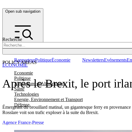
Open sub navigation
Recherche
Rapporteur
Politique
Économie
Newsletters
Evénements
Em
POLICY AREAS
ÉCONOMIE
Economie
Politique
Après le Brexit, le port irl
Agriculture et Alimentation
Santé
Technologies
Energie, Environnement et Transport
Défense
Émergeant du brouillard matinal, un gigantesque ferry en provenance d
Rosslare voit son trafic exploser à la suite du Brexit.
Agence France-Presse