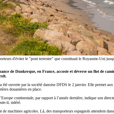
orteurs d'éviter le "pont terrestre" que constituait le Royaume-Uni jus
ance de Dunkerque, en France, accoste et déverse un flot de camio
xit.
 a été ouverte par la société danoise DFDS le 2 janvier. Elle permet aux 
ières douanières en place.
l’Europe continentale, par rapport à l’année dernière, indique son direc
oute-il, sidéré.
ent de machines agricoles. Là, des transporteurs espagnols attendent da