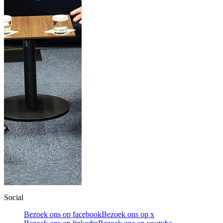
Social
Bezoek ons op facebook
Bezoek ons op x