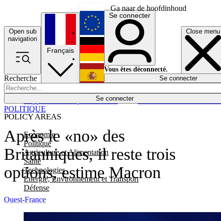
Ga naar de hoofdinhoud
Se connecter
Open sub
Close menu
English
navigation
Français
Deutsch
Vous êtes déconnecté.
Recherche
Se connecter
Español
Lumières éteintes
Se connecter
Rapporteur
Politique
Économie
Newsletters
Evénements
Em
POLITIQUE
POLICY AREAS
Après le «no» des
Economie
Politique
Britanniques, il reste trois
Agriculture et Alimentation
Santé
options, estime Macron
Technologies
Energie, Environnement et Transport
Défense
Ouest-France