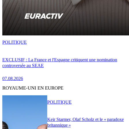
POLITIQUE
EXCLUSIF : La France et l'Espagne critiquent une nomination
controversée au SEAE
07.08.2026
ROYAUME-UNI EN EUROPE
POLITIQUE
Keir Starmer, Olaf Scholz et le « paradoxe
britannique »