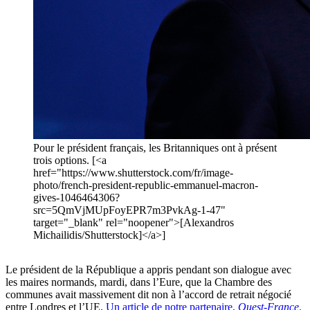
Pour le président français, les Britanniques ont à présent
trois options. [<a
href="https://www.shutterstock.com/fr/image-
photo/french-president-republic-emmanuel-macron-
gives-1046464306?
src=5QmVjMUpFoyEPR7m3PvkAg-1-47"
target="_blank" rel="noopener">[Alexandros
Michailidis/Shutterstock]</a>]
Le président de la République a appris pendant son dialogue avec
les maires normands, mardi, dans l’Eure, que la Chambre des
communes avait massivement dit non à l’accord de retrait négocié
entre Londres et l’UE.
Un article de notre partenaire,
Ouest-France
.