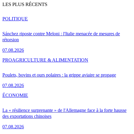
LES PLUS RÉCENTS
POLITIQUE
Sánchez riposte contre Meloni : l'Italie menacée de mesures de
rétorsion
07.08.2026
PRO
AGRICULTURE & ALIMENTATION
Poulets, bovins et ours polaires : la grippe aviaire se propage
07.08.2026
ÉCONOMIE
La « résilience surprenante » de l'Allemagne face à la forte hausse
des exportations chinoises
07.08.2026