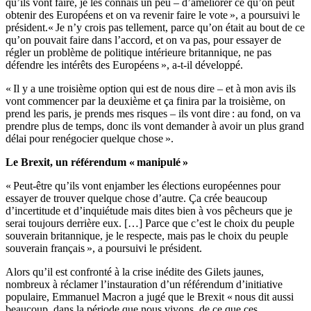
qu’ils vont faire, je les connais un peu – d’améliorer ce qu’on peut
obtenir des Européens et on va revenir faire le vote », a poursuivi le
président.« Je n’y crois pas tellement, parce qu’on était au bout de ce
qu’on pouvait faire dans l’accord, et on va pas, pour essayer de
régler un problème de politique intérieure britannique, ne pas
défendre les intérêts des Européens », a-t-il développé.
« Il y a une troisième option qui est de nous dire – et à mon avis ils
vont commencer par la deuxième et ça finira par la troisième, on
prend les paris, je prends mes risques – ils vont dire : au fond, on va
prendre plus de temps, donc ils vont demander à avoir un plus grand
délai pour renégocier quelque chose ».
Le Brexit, un référendum « manipulé »
« Peut-être qu’ils vont enjamber les élections européennes pour
essayer de trouver quelque chose d’autre. Ça crée beaucoup
d’incertitude et d’inquiétude mais dites bien à vos pêcheurs que je
serai toujours derrière eux. […] Parce que c’est le choix du peuple
souverain britannique, je le respecte, mais pas le choix du peuple
souverain français », a poursuivi le président.
Alors qu’il est confronté à la crise inédite des Gilets jaunes,
nombreux à réclamer l’instauration d’un référendum d’initiative
populaire, Emmanuel Macron a jugé que le Brexit « nous dit aussi
beaucoup, dans la période que nous vivons, de ce que ces