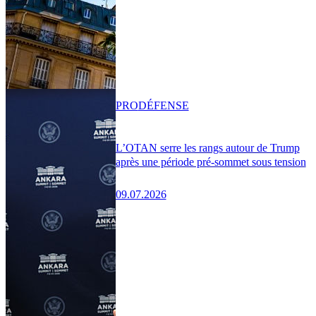
PRO
DÉFENSE
L’OTAN serre les rangs autour de Trump
après une période pré-sommet sous tension
09.07.2026