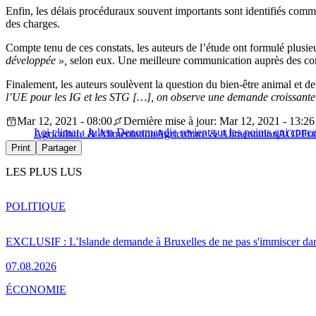
Enfin, les délais procéduraux souvent importants sont identifiés com
des charges.
Compte tenu de ces constats, les auteurs de l’étude ont formulé plu
développée »,
selon eux. Une meilleure communication auprès des cons
Finalement, les auteurs soulèvent la question du bien-être animal et d
l’UE pour les IG et les STG
[…
], on observe une demande croissante 
Mar 12, 2021 - 08:00
Dernière mise à jour: Mar 12, 2021 - 13:26
Loi climat : Julien Denormandie revient sur les points qui conc
Agriculture & Alimentation
Agriculture & Alimentation
AOP
Fr
Print
Partager
LES PLUS LUS
POLITIQUE
EXCLUSIF : L'Islande demande à Bruxelles de ne pas s'immiscer dan
07.08.2026
ÉCONOMIE