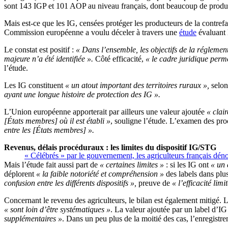
sont 143 IGP et 101 AOP au niveau français, dont beaucoup de produits
Mais est-ce que les IG, censées protéger les producteurs de la contrefaç
Commission européenne a voulu déceler à travers une
étude
évaluant 
Le constat est positif :
« Dans l’ensemble, les objectifs de la réglemen
majeure n’a été identifiée ».
Côté efficacité,
« le cadre juridique perm
l’étude.
Les IG constituent
« un atout important des territoires ruraux »,
selon 
ayant une longue histoire de protection des IG ».
L’Union européenne apporterait par ailleurs une valeur ajoutée
« clair
[États membres
] où il est établi »
, souligne l’étude. L’examen des pr
entre les
[États membres
] ».
Revenus, délais procéduraux : les limites du dispositif IG/STG
« Célébrés » par le gouvernement, les agriculteurs français déno
Mais l’étude fait aussi part de
« certaines limites »
: si les IG ont
« un 
déplorent
« la faible notoriété et compréhension »
des labels dans plus
confusion entre les différents dispositifs »,
preuve de
« l’efficacité li
Concernant le revenu des agriculteurs, le bilan est également mitigé. 
« sont loin d’être systématiques »
. La valeur ajoutée par un label d’IG
supplémentaires »
. Dans un peu plus de la moitié des cas, l’enregistr