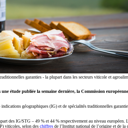
ditionnelles garanties - la plupart dans les secteurs viticole et agroali
s une étude publiée la semaine dernière, la Commission européenne t
ndications géographiques (IG) et de spécialités traditionnelles garant
a plupart des IG/STG – 49 % et 44 % respectivement au niveau européen.
) viticoles, selon des
chiffres
de l’Institut national de l’origine et de 