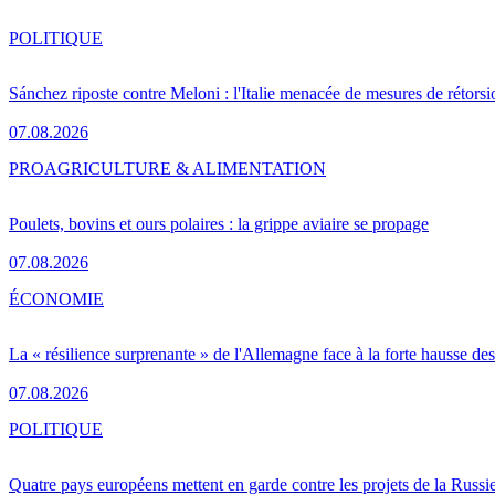
POLITIQUE
Sánchez riposte contre Meloni : l'Italie menacée de mesures de rétorsi
07.08.2026
PRO
AGRICULTURE & ALIMENTATION
Poulets, bovins et ours polaires : la grippe aviaire se propage
07.08.2026
ÉCONOMIE
La « résilience surprenante » de l'Allemagne face à la forte hausse de
07.08.2026
POLITIQUE
Quatre pays européens mettent en garde contre les projets de la Russi