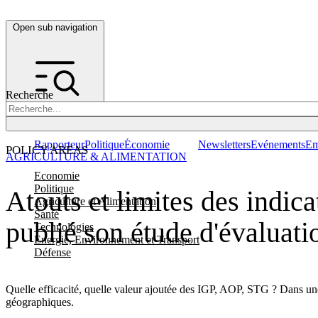
Open sub navigation
Recherche
Rapporteur
Politique
Économie
Newsletters
Evénements
Em
POLICY AREAS
AGRICULTURE & ALIMENTATION
Economie
Politique
Atouts et limites des indi
Agriculture et Alimentation
Santé
publié son étude d'évaluati
Technologies
Energie, Environnement et Transport
Défense
Quelle efficacité, quelle valeur ajoutée des IGP, AOP, STG ? Dans une
géographiques.