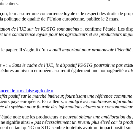
 laitiers.
on, leur assurer une concurrence loyale et le respect des droits de propri
la politique de qualité de l’Union européenne, publiée le 2 mars.
tation de l’UE sur les IG/STG sont atteints »
, confirme l’étude. Les disp
et une concurrence loyale pour les agriculteurs et les producteurs imp
le papier. Il s’agirait d’un
« outil important pour promouvoir l’identité 
e »
:
« Sans le cadre de l’UE, le dispositif IG/STG pourrait ne pas exi
océdures au niveau européen assurerait également une homogénéité
« al
ncent le « malaise agricole »
effet positif sur le marché intérieur, fournissant une référence commune
ieurs pays européens. Par ailleurs,
« malgré les nombreuses informati
mitée du système pour fournir des informations claires aux consommateur
L’étude note que les producteurs
« peuvent obtenir une amélioration du 
 ne signifie ainsi
« pas nécessairement un revenu plus élevé car la pro
ement en tant qu’IG ou STG semble toutefois avoir un impact positif sur 