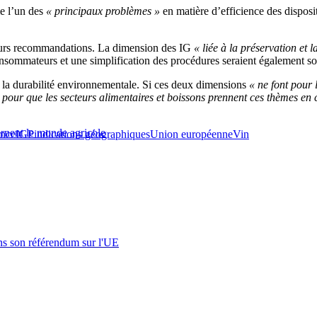
me l’un des
« principaux problèmes »
en matière d’efficience des disposit
sieurs recommandations. La dimension des IG
« liée à la préservation et 
ommateurs et une simplification des procédures seraient également so
e la durabilité environnementale. Si ces deux dimensions
« ne font pour 
pour que les secteurs alimentaires et boissons prennent ces thèmes en 
ernent le monde agricole
ance
IGP
indications géographiques
Union européenne
Vin
s son référendum sur l'UE