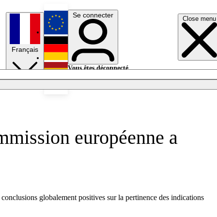
Se connecter
Close menu
English
Français
Deutsch
Vous êtes déconnecté.
Se connecter
Español
Lumières éteintes
Commission européenne a
conclusions globalement positives sur la pertinence des indications