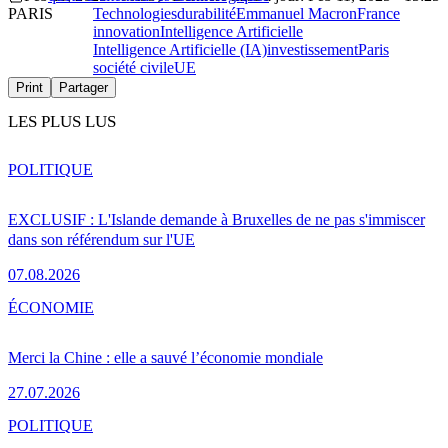
PARIS
Technologies
durabilité
Emmanuel Macron
France
innovation
Intelligence Artificielle
Intelligence Artificielle (IA)
investissement
Paris
société civile
UE
Print
Partager
LES PLUS LUS
POLITIQUE
EXCLUSIF : L'Islande demande à Bruxelles de ne pas s'immiscer
dans son référendum sur l'UE
07.08.2026
ÉCONOMIE
Merci la Chine : elle a sauvé l’économie mondiale
27.07.2026
POLITIQUE