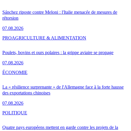
Sánchez riposte contre Meloni : l'Italie menacée de mesures de
rétorsion
07.08.2026
PRO
AGRICULTURE & ALIMENTATION
Poulets, bovins et ours polaires : la grippe aviaire se propage
07.08.2026
ÉCONOMIE
La « résilience surprenante » de l'Allemagne face à la forte hausse
des exportations chinoises
07.08.2026
POLITIQUE
Quatre pays européens mettent en garde contre les projets de la