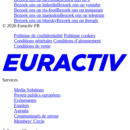
Bezoek ons op linkedin
Bezoek ons op youtube
Bezoek ons op rss-feed
Bezoek ons op instagram
Bezoek ons op mastodon
Bezoek ons op telegram
Bezoek ons op bluesky
Bezoek ons op threads
©
2026
Euractiv FR
Politique de confidentialité
Politique cookies
Conditions générales
Conditions d’abonnement
Conditions de vente
Services
Media Solutions
Projets publics européens
Evénements
Emplois
Agenda
Communiqués de presse
Members’ Circle