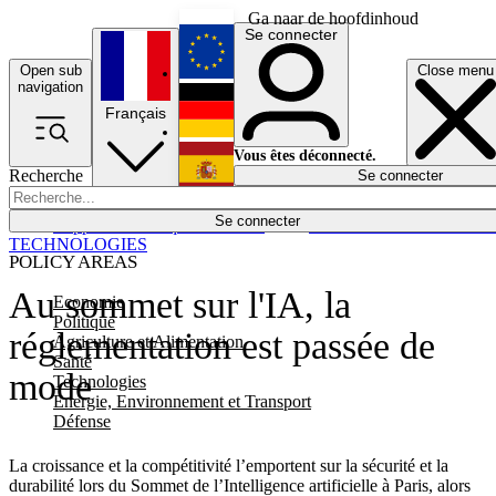
Ga naar de hoofdinhoud
Se connecter
Open sub
Close menu
English
navigation
Français
Deutsch
Vous êtes déconnecté.
Recherche
Se connecter
Español
Lumières éteintes
Se connecter
Rapporteur
Politique
Économie
Newsletters
Evénements
Em
TECHNOLOGIES
POLICY AREAS
Au sommet sur l'IA, la
Economie
Politique
réglementation est passée de
Agriculture et Alimentation
Santé
mode
Technologies
Energie, Environnement et Transport
Défense
La croissance et la compétitivité l’emportent sur la sécurité et la
durabilité lors du Sommet de l’Intelligence artificielle à Paris, alors