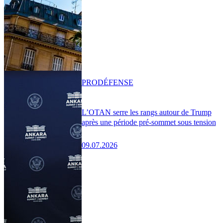
PRO
DÉFENSE
L’OTAN serre les rangs autour de Trump
après une période pré-sommet sous tension
09.07.2026