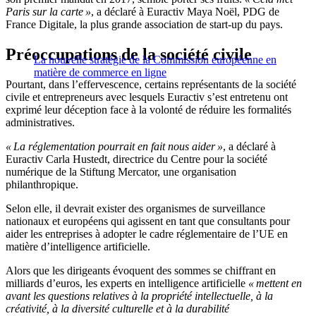
Paris sur la carte »
, a déclaré à Euractiv Maya Noël, PDG de
France Digitale, la plus grande association de start-up du pays.
Préoccupations de la société civile
La nouvelle stratégie de la Commission européenne en
matière de commerce en ligne
Pourtant, dans l’effervescence, certains représentants de la société
civile et entrepreneurs avec lesquels Euractiv s’est entretenu ont
exprimé leur déception face à la volonté de réduire les formalités
administratives.
« La réglementation pourrait en fait nous aider »
, a déclaré à
Euractiv Carla Hustedt, directrice du Centre pour la société
numérique de la Stiftung Mercator, une organisation
philanthropique.
Selon elle, il devrait exister des organismes de surveillance
nationaux et européens qui agissent en tant que consultants pour
aider les entreprises à adopter le cadre réglementaire de l’UE en
matière d’intelligence artificielle.
Alors que les dirigeants évoquent des sommes se chiffrant en
milliards d’euros, les experts en intelligence artificielle
« mettent en
avant les questions relatives à la propriété intellectuelle, à la
créativité, à la diversité culturelle et à la durabilité