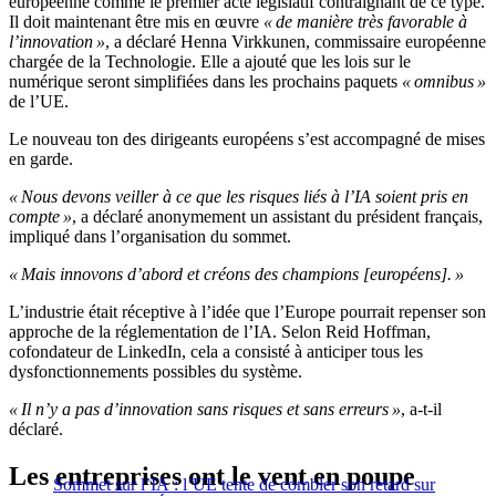
européenne comme le premier acte législatif contraignant de ce type.
Il doit maintenant être mis en œuvre
« de manière très favorable à
l’innovation »
, a déclaré Henna Virkkunen, commissaire européenne
chargée de la Technologie. Elle a ajouté que les lois sur le
numérique seront simplifiées dans les prochains paquets
« omnibus »
de l’UE.
Le nouveau ton des dirigeants européens s’est accompagné de mises
en garde.
« Nous devons veiller à ce que les risques liés à l’IA soient pris en
compte »
, a déclaré anonymement un assistant du président français,
impliqué dans l’organisation du sommet.
« Mais innovons d’abord et créons des champions [européens]. »
L’industrie était réceptive à l’idée que l’Europe pourrait repenser son
approche de la réglementation de l’IA. Selon Reid Hoffman,
cofondateur de LinkedIn, cela a consisté à anticiper tous les
dysfonctionnements possibles du système.
« Il n’y a pas d’innovation sans risques et sans erreurs »
, a-t-il
déclaré.
Les entreprises ont le vent en poupe
Sommet sur l’IA : l’UE tente de combler son retard sur