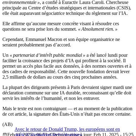
environnementale »
, a confié à Euractiv Laura Caroli. Chercheuse
principale au Centre d’études stratégiques et internationales (CSIS),
elle était auparavant négociatrice technique du règlement sur l’IA.
Elle affirme qu’aucune mesure concrète visant à résoudre ces
questions ne sera prise lors du sommet.
« Absolument rien. »
Cependant, Emmanuel Macron et son équipe organisatrice ne
seraient probablement pas d’accord.
Un
« partenariat d’intérêt public mondial »
a été lancé lundi pour
faciliter la croissance des projets d’IA qui profitent à la société. Il
permet un accès plus facile aux données, à des normes ouvertes et à
des cadres de responsabilité. Cette nouvelle fondation devrait lever
2,5 milliards de dollars au cours des cinq prochaines années.
La plupart des dirigeants présents à Paris devraient signer mardi une
déclaration commune sur une IA durable, reconnaissant qu’elle doit
servir les intérêts de l’humanité, et non les entraver.
Mais le texte est non contraignant — et au moment de la publication
de cet article, la signature des États-Unis n’était pas encore certaine.
(AB)
Avec le retour de Donald Trump, les européens sont en
Feb 11, 2025 - 06:53
quête d’alternatives technologiques
Dernière mise à jour: Feb 11, 2025 - 15:25