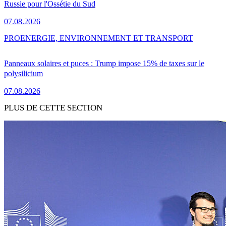
Russie pour l'Ossétie du Sud
07.08.2026
PRO
ENERGIE, ENVIRONNEMENT ET TRANSPORT
Panneaux solaires et puces : Trump impose 15% de taxes sur le
polysilicium
07.08.2026
PLUS DE CETTE SECTION