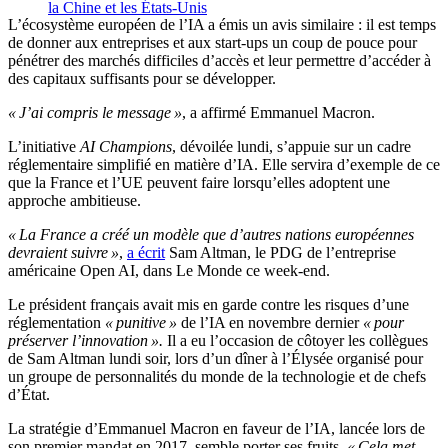
la Chine et les États-Unis
L’écosystème européen de l’IA a émis un avis similaire : il est temps
de donner aux entreprises et aux start-ups un coup de pouce pour
pénétrer des marchés difficiles d’accès et leur permettre d’accéder à
des capitaux suffisants pour se développer.
« J’ai compris le message »
, a affirmé Emmanuel Macron.
L’initiative
AI Champions
, dévoilée lundi, s’appuie sur un cadre
réglementaire simplifié en matière d’IA. Elle servira d’exemple de ce
que la France et l’UE peuvent faire lorsqu’elles adoptent une
approche ambitieuse.
« La France a créé un modèle que d’autres nations européennes
devraient suivre »
,
a écrit
Sam Altman, le PDG de l’entreprise
américaine Open AI, dans Le Monde ce week-end.
Le président français avait mis en garde contre les risques d’une
réglementation
« punitive »
de l’IA en novembre dernier
« pour
préserver l’innovation ».
Il a eu l’occasion de côtoyer les collègues
de Sam Altman lundi soir, lors d’un dîner à l’Élysée organisé pour
un groupe de personnalités du monde de la technologie et de chefs
d’État.
La stratégie d’Emmanuel Macron en faveur de l’IA, lancée lors de
son premier mandat en 2017, semble porter ses fruits.
« Cela met