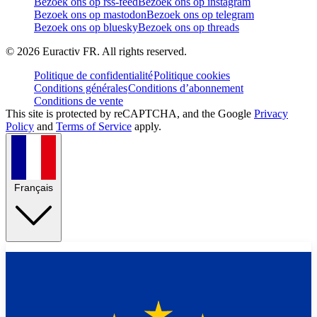
Bezoek ons op rss-feed
Bezoek ons op instagram
Bezoek ons op mastodon
Bezoek ons op telegram
Bezoek ons op bluesky
Bezoek ons op threads
©
2026
Euractiv FR. All rights reserved.
Politique de confidentialité
Politique cookies
Conditions générales
Conditions d’abonnement
Conditions de vente
This site is protected by reCAPTCHA, and the Google
Privacy
Policy
and
Terms of Service
apply.
Français