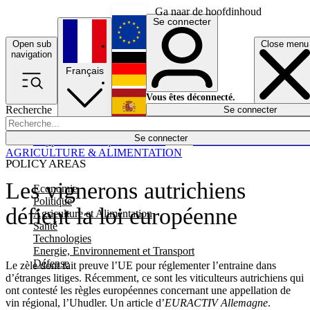
Ga naar de hoofdinhoud
Se connecter
Open sub
Close menu
English
navigation
Français
Deutsch
Vous êtes déconnecté.
Recherche
Se connecter
Español
Lumières éteintes
Se connecter
Rapporteur
Politique
Économie
Newsletters
Evénements
Em
AGRICULTURE & ALIMENTATION
POLICY AREAS
Les vignerons autrichiens
Economie
Politique
défient la loi européenne
Agriculture et Alimentation
Santé
Technologies
Energie, Environnement et Transport
Défense
Le zèle dont fait preuve l’UE pour réglementer l’entraine dans
d’étranges litiges. Récemment, ce sont les viticulteurs autrichiens qui
ont contesté les règles européennes concernant une appellation de
vin régional, l’Uhudler. Un article d’
EURACTIV Allemagne
.