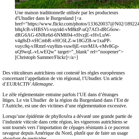
Une maison traditionnelle utilisée par les producteurs
d'Uhudler dans le Burgenland [<a
href="https://www.flickr.com/photos/133620037@N02/1892246
b8qJcB-vHBSVi-vuyi4d-vM8ktP-uQ7Af3-dRG6ow-
dRG6AG-6NRe6d-6NM694-vHvzjE-vHvLuW-
v4g8sD-vHCmbR-vHC6LZ-w18GZB-w1xaPP-
vuyc8q-vJRmrf-vuy8im-vuw8jE-vuvMJA-vMv8Gp-
uQ9wqL-vLwEQw" target="_blank" rel="noopener">
[Christoph Sammer/Flickr]</a>]
Des viticulteurs autrichiens ont contesté les règles européennes
concernant l’appellation de vin régional, l’Uhudler. Un article
d’
EURACTIV Allemagne
.
Le zèle réglementaire entraine parfois l’UE dans d’étranges
litiges. Le vin Uhudler de la région du Burgenland dans l’Est de
l’Autriche, est une des victimes d’une réglementation excessive.
Lorsqu’une épidémie de phylloxéra a dévasté une grande partie de
l’industrie viticole dans cette région, les vignerons autrichiens se
sont tournés vers l’importation de cépages résistants à ce puceron
ravageur depuis Amérique du Nord, plutôt que de faire un usage
abondant de pesticides.