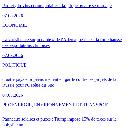
Poulets, bovins et ours polaires : la grippe aviaire se propage
07.08.2026
ÉCONOMIE
La « résilience surprenante » de l'Allemagne face à la forte hausse
des exportations chinoises
07.08.2026
POLITIQUE
Quatre pays européens mettent en garde contre les projets de la
Russie pour l'Ossétie du Sud
07.08.2026
PRO
ENERGIE, ENVIRONNEMENT ET TRANSPORT
Panneaux solaires et puces : Trump impose 15% de taxes sur le
polysilicium