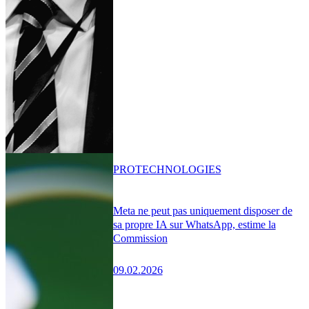
PRO
TECHNOLOGIES
Meta ne peut pas uniquement disposer de
sa propre IA sur WhatsApp, estime la
Commission
09.02.2026