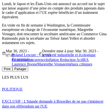
Lundi, le Japon et les États-Unis ont annoncé un accord sur le sujet
qui laisse augurer d’une prise en compte des produits japonais dans
le cadre d’application et l’UE espère bénéficier d’un traitement
équivalent.
En visite en fin de semaine à Washington, la Commissaire
européenne en charge de l’économie numérique, Margrethe
Vestager, doit rencontrer la secrétaire américaine au Commerce Gina
Raimondo puis la secrétaire au Trésor Janet Yellen et aborder
notamment ces sujets.
Mar 30, 2023 -
Dernière mise à jour: Mar 30, 2023 -
Roland Lescure : « la naïveté industrielle et écologique
07:47
07:53
est terminée »
Économie
concurrence
Inflation Reduction Act
IRA
Laurence Boone
Margrethe Vestager
métaux critiques
Print
Partager
LES PLUS LUS
POLITIQUE
EXCLUSIF : L'Islande demande à Bruxelles de ne pas s'immiscer
dans son référendum sur l'UE