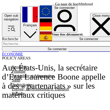
Ga naar de hoofdinhoud
Se connecter
Open sub
Close menu
English
navigation
Français
Deutsch
Vous êtes déconnecté.
Recherche
Se connecter
Español
Lumières éteintes
Se connecter
Rapporteur
Politique
Économie
Newsletters
Evénements
Em
ÉCONOMIE
POLICY AREAS
Aux États-Unis, la secrétaire
Economie
Politique
d’État Laurence Boone appelle
Agriculture et Alimentation
Santé
à des « partenariats » sur les
Technologies
Energie, Environnement et Transport
matériaux critiques
Défense