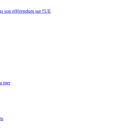
s son référendum sur l'UE
la mer
ts