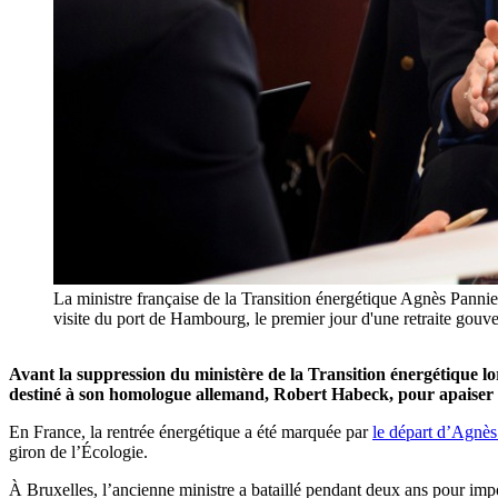
La ministre française de la Transition énergétique Agnès Panni
visite du port de Hambourg, le premier jour d'une retraite
Avant la suppression du ministère de la Transition énergétique 
destiné à son homologue allemand, Robert Habeck, pour apaiser le
En France, la rentrée énergétique a été marquée par
le départ d’Agnès
giron de l’Écologie.
À Bruxelles, l’ancienne ministre a bataillé pendant deux ans pour impos