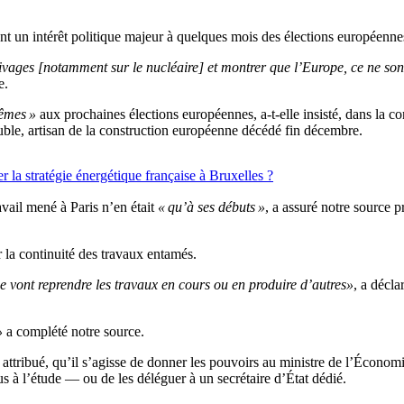
t un intérêt politique majeur à quelques mois des élections européennes
livages [notamment sur le nucléaire] et montrer que l’Europe, ce ne son
e.
êmes »
aux prochaines élections européennes, a-t-elle insisté, dans la 
ble, artisan de la construction européenne décédé fin décembre.
la stratégie énergétique française à Bruxelles ?
vail mené à Paris n’en était
« qu’à ses débuts »
, a assuré notre source 
r la continuité des travaux entamés.
ie vont reprendre les travaux en cours ou en produire d’autres»
, a décl
»
a complété notre source.
t attribué, qu’il s’agisse de donner les pouvoirs au ministre de l’Économ
 à l’étude — ou de les déléguer à un secrétaire d’État dédié.