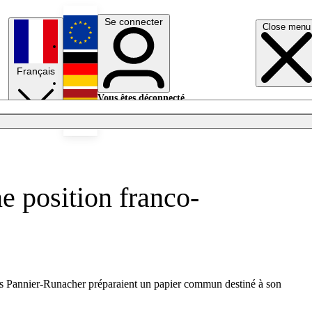
Se connecter
Close menu
English
Français
Deutsch
Vous êtes déconnecté.
Se connecter
Español
Lumières éteintes
e position franco-
gnès Pannier-Runacher préparaient un papier commun destiné à son