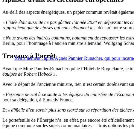
Au-delà des aspects énergétiques, un papier commun revêtait égalemen
« L’idée était aussi de ne pas gâcher l’année 2024 en dépassant les c
rapprochent que de choses qui nous éloignent »
, a déclaré notre sourc
« Nous avons des intérêts communs, notamment de repousser les extr
Berlin, pour l’hommage à l’ancien ministre allemand, Wolfgang Schäu
Travaux à l’arrêt
Remaniement : après Agnès Pannier-Runacher, qui pour incarner 
Avant que Mme Pannier-Runacher quitte l’Hôtel de Roquelaure, le tra
équipes de Robert Habeck »
.
Avec le départ de l’ancienne ministre, rien n’est certain dorénavant su
« Personne ne sait à ce stade si les équipes du ministère de l’Économ
pour sa délégation, à Euractiv France.
Et
« difficile d’en savoir plus sans clarté sur la répartition des tâches 
Le portefeuille de l’Énergie n’a, en effet, pas encore été officiellemen
équipe commune sur les sujets communautaires — trois options les plus