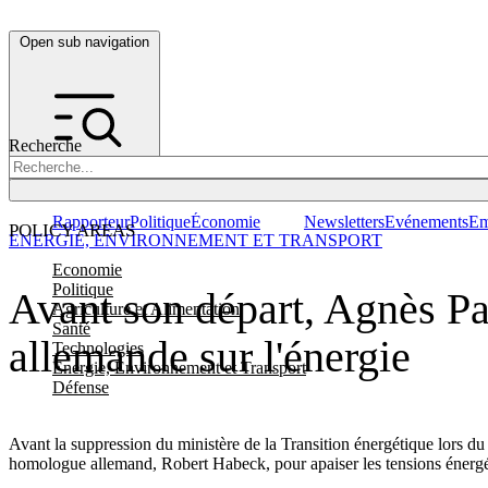
Open sub navigation
Recherche
Rapporteur
Politique
Économie
Newsletters
Evénements
Em
POLICY AREAS
ENERGIE, ENVIRONNEMENT ET TRANSPORT
Economie
Politique
Avant son départ, Agnès Pa
Agriculture et Alimentation
Santé
allemande sur l'énergie
Technologies
Energie, Environnement et Transport
Défense
Avant la suppression du ministère de la Transition énergétique lors 
homologue allemand, Robert Habeck, pour apaiser les tensions énergé