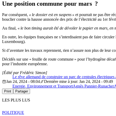
Une position commune pour mars ?
Par conséquent,
« le dossier est en suspens »
et pourrait ne pas être r
bouclier contre la hausse annoncée des prix de l’électricité au 1er févr
Au final,
« le bon timing aurait été de dévoiler le papier en mars, e
En outre, les équipes françaises ne s’interdisaient pas de faire circu
Luxembourg).
Si d’aventure les travaux reprennent, rien n’assure non plus de leur c
Décidés sur une « feuille de route commune » pour l’hydrogène décarb
pour l’industrie européenne.
[Édité par Frédéric Simon]
Le rêve allemand de construire un parc de centrales électriques
Jan 24, 2024 - 08:04
Dernière mise à jour: Jan 24, 2024 - 09:49
Energie, Environnement et Transport
Agnès Pannier-Runacher
A
Print
Partager
LES PLUS LUS
POLITIQUE