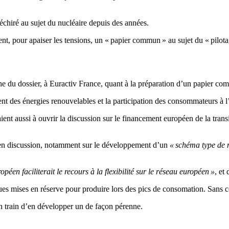
déchiré au sujet du nucléaire depuis des années.
ent, pour apaiser les tensions, un « papier commun » au sujet du « pilo
he du dossier, à Euractiv France, quant à la préparation d’un papier co
nt des énergies renouvelables et la participation des consommateurs à l’é
aient aussi à ouvrir la discussion sur le financement européen de la tran
 en discussion, notamment sur le développement d’un
« schéma type de m
en faciliterait le recours à la flexibilité sur le réseau européen »
, et
s mises en réserve pour produire lors des pics de consomation. Sans ce
n train d’en développer un de façon pérenne.