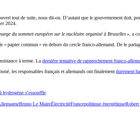
éouvert tout de suite, nous dit-on. D’autant que le gouvernement doit, p
ier 2024.
n marge du sommet européen sur le nucléaire organisé à Bruxelles »
, a c
ler le « papier commun » en dehors du cercle franco-allemand. De le part
onsistance à terme. La
dernière tentative de rapprochement franco-allema
oné, les responsables français et allemands ont finalement
durement bat
 à hydrogène s’essouffle
llemagne
Bruno Le Maire
Électricité
France
politique énergétique
Robert