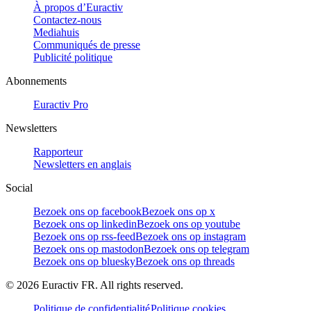
À propos d’Euractiv
Contactez-nous
Mediahuis
Communiqués de presse
Publicité politique
Abonnements
Euractiv Pro
Newsletters
Rapporteur
Newsletters en anglais
Social
Bezoek ons op facebook
Bezoek ons op x
Bezoek ons op linkedin
Bezoek ons op youtube
Bezoek ons op rss-feed
Bezoek ons op instagram
Bezoek ons op mastodon
Bezoek ons op telegram
Bezoek ons op bluesky
Bezoek ons op threads
©
2026
Euractiv FR. All rights reserved.
Politique de confidentialité
Politique cookies