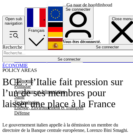
Ga naar de hoofdinhoud
Se connecter
Open sub
Close menu
English
navigation
Français
Deutsch
Vous êtes déconnecté.
Recherche
Se connecter
Español
Lumières éteintes
Se connecter
Rapporteur
Politique
Économie
Newsletters
Evénements
Em
ÉCONOMIE
POLICY AREAS
BCE : l’Italie fait pression sur
Economie
Politique
l’un de ses membres pour
Agriculture et Alimentation
Santé
laisser une place à la France
Technologies
Energie, Environnement et Transport
Défense
Le gouvernement italien appelle à la démission un membre du
directoire de la Banque centrale européenne, Lorenzo Bini Smaghi.