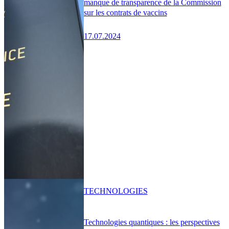
manque de transparence de la Commission
sur les contrats de vaccins
17.07.2024
TECHNOLOGIES
Technologies quantiques : les perspectives