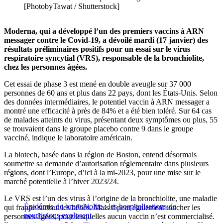
[PhotobyTawat / Shutterstock]
Moderna, qui a développé l’un des premiers vaccins à ARN
messager contre le Covid-19, a dévoilé mardi (17 janvier) des
résultats préliminaires positifs pour un essai sur le virus
respiratoire syncytial (VRS), responsable de la bronchiolite,
chez les personnes âgées.
Cet essai de phase 3 est mené en double aveugle sur 37 000
personnes de 60 ans et plus dans 22 pays, dont les États-Unis. Selon
des données intermédiaires, le potentiel vaccin à ARN messager a
montré une efficacité à près de 84% et a été bien toléré. Sur 64 cas
de malades atteints du virus, présentant deux symptômes ou plus, 55
se trouvaient dans le groupe placebo contre 9 dans le groupe
vacciné, indique le laboratoire américain.
La biotech, basée dans la région de Boston, entend désormais
soumettre sa demande d’autorisation réglementaire dans plusieurs
régions, dont l’Europe, d’ici à la mi-2023, pour une mise sur le
marché potentielle à l’hiver 2023/24.
Le VRS est l’un des virus à l’origine de la bronchiolite, une maladie
Épidémie de bronchiolite : les hospitalisations de
qui frappe surtout les bébés. Mais il peut également toucher les
nourrissons explosent
personnes âgées, pour lesquelles aucun vaccin n’est commercialisé.