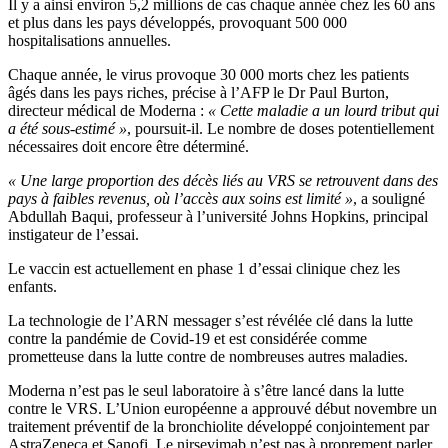
Il y a ainsi environ 5,2 millions de cas chaque année chez les 60 ans
et plus dans les pays développés, provoquant 500 000
hospitalisations annuelles.
Chaque année, le virus provoque 30 000 morts chez les patients
âgés dans les pays riches, précise à l’AFP le Dr Paul Burton,
directeur médical de Moderna :
« Cette maladie a un lourd tribut qui
a été sous-estimé »
, poursuit-il. Le nombre de doses potentiellement
nécessaires doit encore être déterminé.
« Une large proportion des décès liés au VRS se retrouvent dans des
pays à faibles revenus, où l’accès aux soins est limité »
, a souligné
Abdullah Baqui, professeur à l’université Johns Hopkins, principal
instigateur de l’essai.
Le vaccin est actuellement en phase 1 d’essai clinique chez les
enfants.
La technologie de l’ARN messager s’est révélée clé dans la lutte
contre la pandémie de Covid-19 et est considérée comme
prometteuse dans la lutte contre de nombreuses autres maladies.
Moderna n’est pas le seul laboratoire à s’être lancé dans la lutte
contre le VRS. L’Union européenne a approuvé début novembre un
traitement préventif de la bronchiolite développé conjointement par
AstraZeneca et Sanofi. Le nirsevimab n’est pas à proprement parler