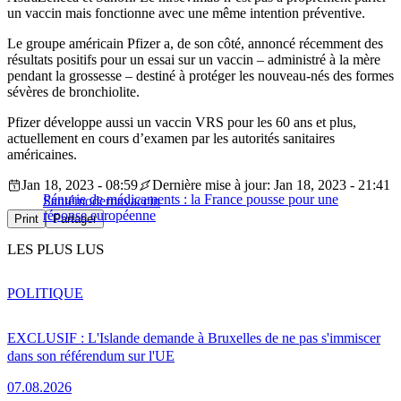
un vaccin mais fonctionne avec une même intention préventive.
Le groupe américain Pfizer a, de son côté, annoncé récemment des
résultats positifs pour un essai sur un vaccin – administré à la mère
pendant la grossesse – destiné à protéger les nouveau-nés des formes
sévères de bronchiolite.
Pfizer développe aussi un vaccin VRS pour les 60 ans et plus,
actuellement en cours d’examen par les autorités sanitaires
américaines.
Jan 18, 2023 - 08:59
Dernière mise à jour: Jan 18, 2023 - 21:41
Pénurie de médicaments : la France pousse pour une
Santé
moderna
vaccin
réponse européenne
Print
Partager
LES PLUS LUS
POLITIQUE
EXCLUSIF : L'Islande demande à Bruxelles de ne pas s'immiscer
dans son référendum sur l'UE
07.08.2026