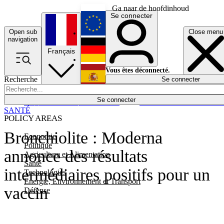
Ga naar de hoofdinhoud
Se connecter
Open sub
Close menu
English
navigation
Français
Deutsch
Vous êtes déconnecté.
Recherche
Se connecter
Español
Lumières éteintes
Se connecter
Rapporteur
Politique
Économie
Newsletters
Evénements
Em
SANTÉ
POLICY AREAS
Bronchiolite : Moderna
Economie
Politique
annonce des résultats
Agriculture et Alimentation
Santé
intermédiaires positifs pour un
Technologies
Energie, Environnement et Transport
vaccin
Défense