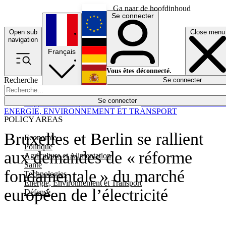
Ga naar de hoofdinhoud
Se connecter
Open sub
Close menu
English
navigation
Français
Deutsch
Vous êtes déconnecté.
Recherche
Se connecter
Español
Lumières éteintes
Se connecter
Rapporteur
Politique
Économie
Newsletters
Evénements
Em
ENERGIE, ENVIRONNEMENT ET TRANSPORT
POLICY AREAS
Bruxelles et Berlin se rallient
Economie
Politique
aux demandes de « réforme
Agriculture et Alimentation
Santé
fondamentale » du marché
Technologies
Energie, Environnement et Transport
européen de l’électricité
Défense