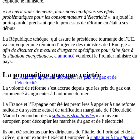
expliqué le ministère.
« Le merit order demeure, mais nous modifions ses effets
problématiques pour les consommateurs d’électricité »
, a ajouté le
porte-parole, précisant que le processus de réforme en était à ses
débuts.
La République tchèque, qui assure la présidence tournante de l’UE,
va convoquer une réunion d’urgence des ministres de l’Énergie
«
afin de discuter de mesures d’urgence spécifiques pour faire face à
la situation énergétique »
, a
annoncé
vendredi le Premier ministre du
pays.
La proposition grecque rejetée
L’Autriche appelle à découpler les prix du gaz et de
l’électricité
La volonté de réforme s’est accrue depuis que les prix du gaz ont
commencé à augmenter à l’automne dernier.
La France et l’Espagne ont été les premières à appeler à une refonte
radicale du système actuel de tarification marginale de l’électricité,
Madrid demandant des
«
solutions structurelles
»
au niveau
européen pour découpler les marchés du gaz et de l’électricité.
Ils ont été soutenus par les dirigeants de l’Italie, du Portugal et de la
Grèce, qui ont exhorté l’exécutif européen à
s’attaquer à l’
« effet de