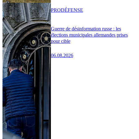
PRO
DÉFENSE
Guerre de désinformation russe : les
élections municipales allemandes prises
pour cible
06.08.2026