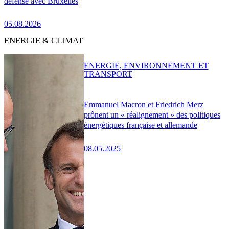
défense avec Bruxelles
05.08.2026
ENERGIE & CLIMAT
ENERGIE, ENVIRONNEMENT ET
TRANSPORT
Emmanuel Macron et Friedrich Merz
prônent un « réalignement » des politiques
énergétiques française et allemande
08.05.2025