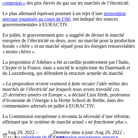
contagion »
des prix élevés du gaz sur les marchés de l’électricité.
Le plan allemand équivaut pourtant à un rejet d’une
proposition
grecque esquissée au cours de l’été
, ont indiqué des sources
gouvernementales à EURACTIV.
En juillet, le gouvernement grec a suggéré de diviser le marché
européen de l’électricité en deux, avec un marché pour la production
fossile
« chère »
et un marché séparé pour les énergies renouvelables
« moins chères »
.
La proposition d’Athènes a été accueillie positivement par l’Italie,
Chypre et la France, mais a suscité le scepticisme du Danemark et
du Luxembourg, qui défendent la structure actuelle du marché.
« La proposition revient vraiment à faire reculer l’idée même des
marchés de l’électricité sur lesquels nous avons travaillé ces
25 dernières années en Europe »
, a déclaré Lion Hirth, professeur
d’économie de l’énergie à la Hertie School de Berlin, dans des
commentaires adressés en juillet à EURACTIV.
La Commission européenne a reconnu la nécessité d’une réforme,
affirmant que le système de marché actuel
« ne fonctionne plus »
.
Aug 29, 2022 -
Dernière mise à jour: Aug 29, 2022 -
La présidente de la Commission européenne annonce
11:21
13:53