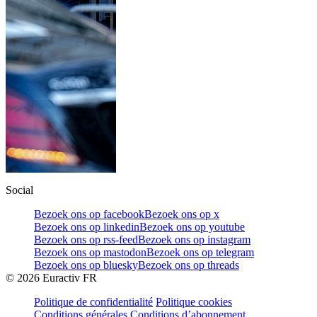
Social
Bezoek ons op facebook
Bezoek ons op x
Bezoek ons op linkedin
Bezoek ons op youtube
Bezoek ons op rss-feed
Bezoek ons op instagram
Bezoek ons op mastodon
Bezoek ons op telegram
Bezoek ons op bluesky
Bezoek ons op threads
©
2026
Euractiv FR
Politique de confidentialité
Politique cookies
Conditions générales
Conditions d’abonnement