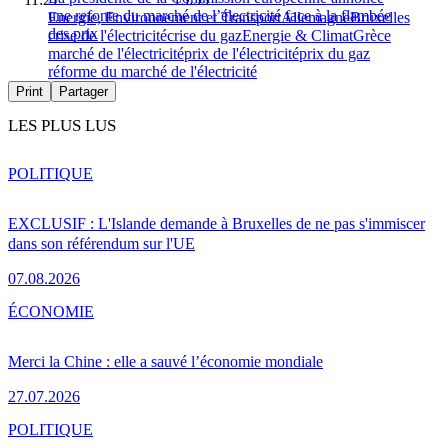
une refonte du marché de l’électricité face à la flambée
Energie, Environnement et Transport
Allemagne
Bruxelles
des prix
crise de l'électricité
crise du gaz
Energie & Climat
Grèce
marché de l'électricité
prix de l'électricité
prix du gaz
réforme du marché de l'électricité
Print
Partager
LES PLUS LUS
POLITIQUE
EXCLUSIF : L'Islande demande à Bruxelles de ne pas s'immiscer
dans son référendum sur l'UE
07.08.2026
ÉCONOMIE
Merci la Chine : elle a sauvé l’économie mondiale
27.07.2026
POLITIQUE