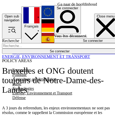
Ga naar de hoofdinhoud
Se connecter
Open sub
Close menu
English
navigation
Français
Deutsch
Vous êtes déconnecté.
Recherche
Se connecter
Español
Lumières éteintes
Se connecter
Rapporteur
Politique
Économie
Newsletters
Evénements
Em
ENERGIE, ENVIRONNEMENT ET TRANSPORT
POLICY AREAS
Bruxelles et ONG doutent
Economie
Politique
toujours de Notre-Dame-des-
Agriculture et Alimentation
Santé
Landes
Technologies
Energie, Environnement et Transport
Défense
A 3 jours du referendum, les enjeux environnementaux ne sont pas
résolus, comme le rappellent la Commission européenne et les