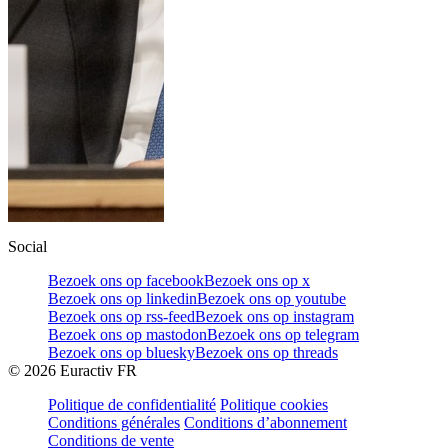
Social
Bezoek ons op facebook
Bezoek ons op x
Bezoek ons op linkedin
Bezoek ons op youtube
Bezoek ons op rss-feed
Bezoek ons op instagram
Bezoek ons op mastodon
Bezoek ons op telegram
Bezoek ons op bluesky
Bezoek ons op threads
©
2026
Euractiv FR
Politique de confidentialité
Politique cookies
Conditions générales
Conditions d’abonnement
Conditions de vente