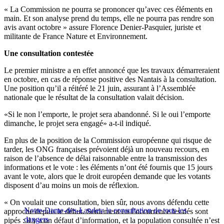
« La Commission ne pourra se prononcer qu’avec ces éléments en
main. Et son analyse prend du temps, elle ne pourra pas rendre son
avis avant octobre » assure Florence Denier-Pasquier, juriste et
militante de France Nature et Environnement.
Une consultation contestée
Le premier ministre a en effet annoncé que les travaux démarreraient
en octobre, en cas de réponse positive des Nantais à la consultation.
Une position qu’il a réitéré le 21 juin, assurant à l’Assemblée
nationale que le résultat de la consultation valait décision.
«Si le non l’emporte, le projet sera abandonné. Si le oui l’emporte
dimanche, le projet sera engagé» a-t-il indiqué.
En plus de la position de la Commission européenne qui risque de
tarder, les ONG françaises prévoient déjà un nouveau recours, en
raison de l’absence de délai raisonnable entre la transmission des
informations et le vote : les éléments n’ont été fournis que 15 jours
avant le vote, alors que le droit européen demande que les votants
disposent d’au moins un mois de réflexion.
« On voulait une consultation, bien sûr, nous avons défendu cette
Notre-Dame-des-Landes: la consultation de tous les
approche depuis le début. Seulement en l’occurrence les dés sont
dangers
pipés : il y a un défaut d’information, et la population consultée n’est