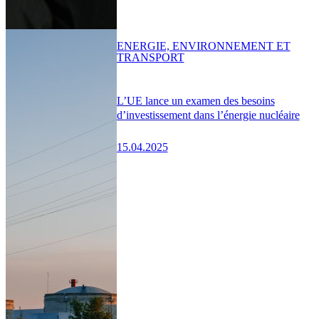
ENERGIE, ENVIRONNEMENT ET
TRANSPORT
L’UE lance un examen des besoins
d’investissement dans l’énergie nucléaire
15.04.2025