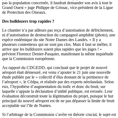
pas la population concernée, il faudrait demander son avis à tout le
Grand Ouest » juge Philippe de Grissac, vice-président de la Ligue
de Protection des Oiseaux.
Des bulldozers trop rapides ?
Le chantier n’a par ailleurs pas reçu d’autorisation de défrichement,
ni d’autorisation de destruction du campagnol amphibie (photo), une
espèce endémique du site Notre Dames des Landes. « Il y a
plusieurs contentieux qui ne sont pas clos. Mais il faut se méfier, il
arrive que les bulldozers soient plus rapides que les juges ! »
prévient Florence Denier-Pasquier, manifestant la même inquiétude
que la Commission européenne.
Au rapport du CDGEDD, qui concluait que le projet de nouvel
aéroport était démesuré, est venu s’ajouter le 21 juin une nouvelle
étude publiée par le « collectif d’élus doutant de la pertinence de
l’aéroport », le Cédpa, et réalisée par des experts néerlandais. Selon
eux, l’hypothèse d’augmentation du trafic et donc du bruit, sur
laquelle s’appuie la déclaration d’utilité publique, est erronée. Leur
évaluation déconstruit toute la légitimation du projet, puisque le but
principal du nouvel aéroport est de ne pas dépasser la limite de bruit
acceptable sur l’ïle de Nantes.
Si l’arbitrage de la Commission s’avère en théorie crucial, le sujet est