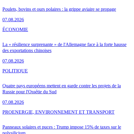
Poulets, bovins et ours polaires : la grippe aviaire se propage
07.08.2026
ÉCONOMIE
La « résilience surprenante » de l'Allemagne face à la forte hausse
des exportations chinoises
07.08.2026
POLITIQUE
Quatre pays européens mettent en garde contre les projets de la
Russie pour l'Ossétie du Sud
07.08.2026
PRO
ENERGIE, ENVIRONNEMENT ET TRANSPORT
Panneaux solaires et puces : Trump impose 15% de taxes sur le
polysilicium