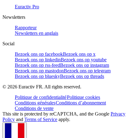
Euractiv Pro
Newsletters
Rapporteur
Newsletters en anglais
Social
Bezoek ons op facebook
Bezoek ons op x
Bezoek ons op linkedin
Bezoek ons op youtube
Bezoek ons op rss-feed
Bezoek ons op instagram
Bezoek ons op mastodon
Bezoek ons op telegram
Bezoek ons op bluesky
Bezoek ons op threads
©
2026
Euractiv FR. All rights reserved.
Politique de confidentialité
Politique cookies
Conditions générales
Conditions d’abonnement
Conditions de vente
This site is protected by reCAPTCHA, and the Google
Privacy
Policy
and
Terms of Service
apply.