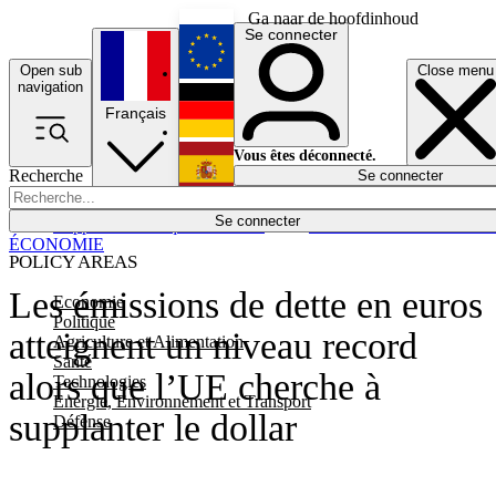
Ga naar de hoofdinhoud
Se connecter
Open sub
Close menu
English
navigation
Français
Deutsch
Vous êtes déconnecté.
Recherche
Se connecter
Español
Lumières éteintes
Se connecter
Rapporteur
Politique
Économie
Newsletters
Evénements
Em
ÉCONOMIE
POLICY AREAS
Les émissions de dette en euros
Economie
Politique
atteignent un niveau record
Agriculture et Alimentation
Santé
alors que l’UE cherche à
Technologies
Energie, Environnement et Transport
supplanter le dollar
Défense