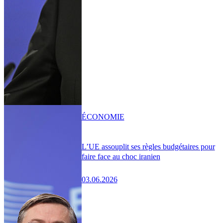
ÉCONOMIE
L’UE assouplit ses règles budgétaires pour
faire face au choc iranien
03.06.2026