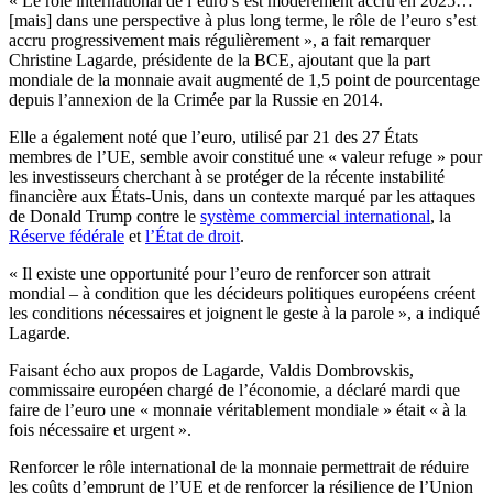
« Le rôle international de l’euro s’est modérément accru en 2025…
[mais] dans une perspective à plus long terme, le rôle de l’euro s’est
accru progressivement mais régulièrement », a fait remarquer
Christine Lagarde, présidente de la BCE, ajoutant que la part
mondiale de la monnaie avait augmenté de 1,5 point de pourcentage
depuis l’annexion de la Crimée par la Russie en 2014.
Elle a également noté que l’euro, utilisé par 21 des 27 États
membres de l’UE, semble avoir constitué une « valeur refuge » pour
les investisseurs cherchant à se protéger de la récente instabilité
financière aux États-Unis, dans un contexte marqué par les attaques
de Donald Trump contre le
système commercial international
, la
Réserve fédérale
et
l’État de droit
.
« Il existe une opportunité pour l’euro de renforcer son attrait
mondial – à condition que les décideurs politiques européens créent
les conditions nécessaires et joignent le geste à la parole », a indiqué
Lagarde.
Faisant écho aux propos de Lagarde, Valdis Dombrovskis,
commissaire européen chargé de l’économie, a déclaré mardi que
faire de l’euro une « monnaie véritablement mondiale » était « à la
fois nécessaire et urgent ».
Renforcer le rôle international de la monnaie permettrait de réduire
les coûts d’emprunt de l’UE et de renforcer la résilience de l’Union