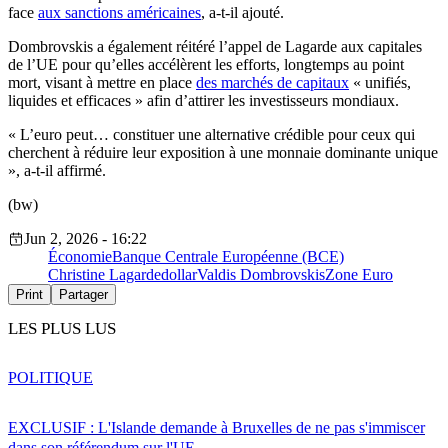
face
aux sanctions américaines
, a-t-il ajouté.
Dombrovskis a également réitéré l’appel de Lagarde aux capitales
de l’UE pour qu’elles accélèrent les efforts, longtemps au point
mort, visant à mettre en place
des marchés de capitaux
« unifiés,
liquides et efficaces » afin d’attirer les investisseurs mondiaux.
« L’euro peut… constituer une alternative crédible pour ceux qui
cherchent à réduire leur exposition à une monnaie dominante unique
», a-t-il affirmé.
(bw)
Jun 2, 2026 - 16:22
Économie
Banque Centrale Européenne (BCE)
Christine Lagarde
dollar
Valdis Dombrovskis
Zone Euro
Print
Partager
LES PLUS LUS
POLITIQUE
EXCLUSIF : L'Islande demande à Bruxelles de ne pas s'immiscer
dans son référendum sur l'UE