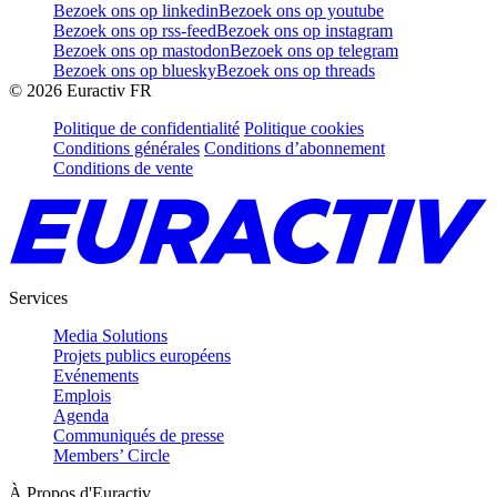
Bezoek ons op linkedin
Bezoek ons op youtube
Bezoek ons op rss-feed
Bezoek ons op instagram
Bezoek ons op mastodon
Bezoek ons op telegram
Bezoek ons op bluesky
Bezoek ons op threads
©
2026
Euractiv FR
Politique de confidentialité
Politique cookies
Conditions générales
Conditions d’abonnement
Conditions de vente
Services
Media Solutions
Projets publics européens
Evénements
Emplois
Agenda
Communiqués de presse
Members’ Circle
À Propos d'Euractiv