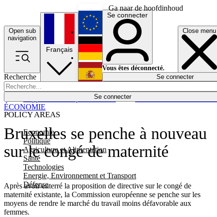
Ga naar de hoofdinhoud
Se connecter
Open sub
Close menu
English
navigation
Français
Deutsch
Vous êtes déconnecté.
Recherche
Se connecter
Español
Lumières éteintes
Se connecter
Rapporteur
Politique
Économie
Newsletters
Evénements
Em
ÉCONOMIE
POLICY AREAS
Bruxelles se penche à nouveau
Economie
Politique
sur le congé de maternité
Agriculture et Alimentation
Santé
Technologies
Energie, Environnement et Transport
Défense
Après avoir enterré la proposition de directive sur le congé de
maternité existante, la Commission européenne se penche sur les
moyens de rendre le marché du travail moins défavorable aux
femmes.