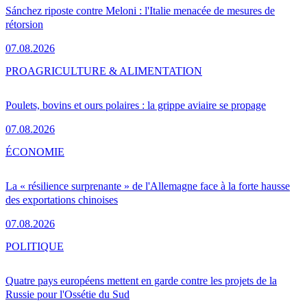
Sánchez riposte contre Meloni : l'Italie menacée de mesures de
rétorsion
07.08.2026
PRO
AGRICULTURE & ALIMENTATION
Poulets, bovins et ours polaires : la grippe aviaire se propage
07.08.2026
ÉCONOMIE
La « résilience surprenante » de l'Allemagne face à la forte hausse
des exportations chinoises
07.08.2026
POLITIQUE
Quatre pays européens mettent en garde contre les projets de la
Russie pour l'Ossétie du Sud