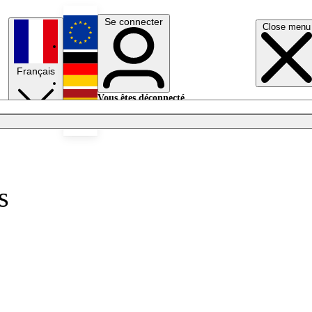
Se connecter
Close menu
English
Français
Deutsch
Vous êtes déconnecté.
Se connecter
Español
Lumières éteintes
s