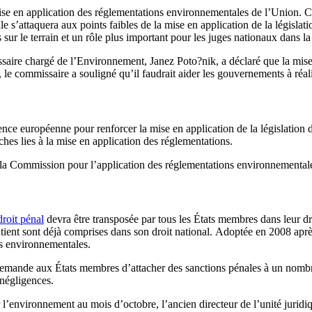
e en application des réglementations environnementales de l’Union. Cet
le s’attaquera aux points faibles de la mise en application de la législa
es sur le terrain et un rôle plus important pour les juges nationaux dans l
aire chargé de l’Environnement, Janez Poto?nik, a déclaré que la mise 
 le commissaire a souligné qu’il faudrait aider les gouvernements à réal
e européenne pour renforcer la mise en application de la législation de
ches lies à la mise en application des réglementations.
r la Commission pour l’application des réglementations environnemental
droit pénal
devra être transposée par tous les États membres dans leur d
ontient sont déjà comprises dans son droit national. Adoptée en 2008 apr
ons environnementales.
demande aux États membres d’attacher des sanctions pénales à un nombre d
 négligences.
’environnement au mois d’octobre, l’ancien directeur de l’unité juridi