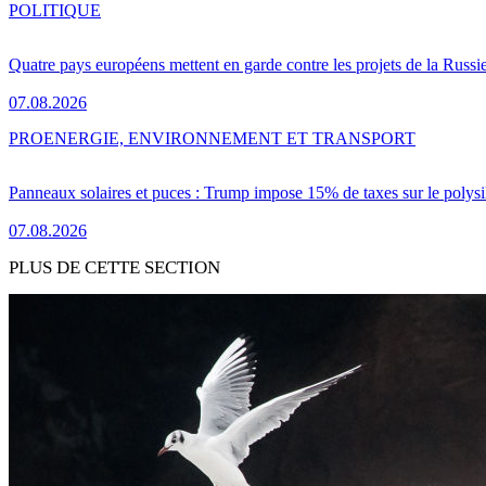
POLITIQUE
Quatre pays européens mettent en garde contre les projets de la Russi
07.08.2026
PRO
ENERGIE, ENVIRONNEMENT ET TRANSPORT
Panneaux solaires et puces : Trump impose 15% de taxes sur le polysi
07.08.2026
PLUS DE CETTE SECTION