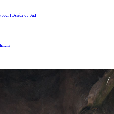
e pour l'Ossétie du Sud
licium