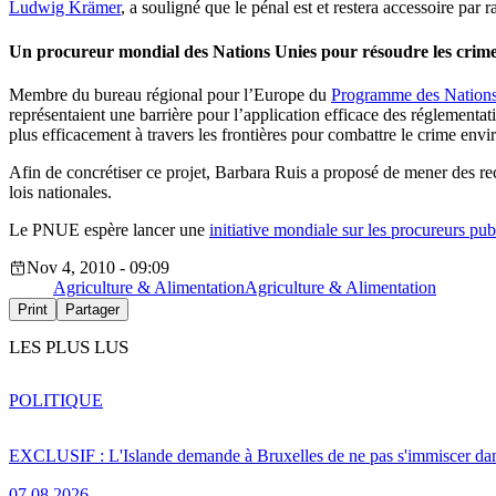
Ludwig Krämer
, a souligné que le pénal est et restera accessoire par r
Un procureur mondial des Nations Unies pour résoudre les crim
Membre du bureau régional pour l’Europe du
Programme des Nations
représentaient une barrière pour l’application efficace des réglementat
plus efficacement à travers les frontières pour combattre le crime envi
Afin de concrétiser ce projet, Barbara Ruis a proposé de mener des re
lois nationales.
Le PNUE espère lancer une
initiative mondiale sur les procureurs pub
Nov 4, 2010 - 09:09
Agriculture & Alimentation
Agriculture & Alimentation
Print
Partager
LES PLUS LUS
POLITIQUE
EXCLUSIF : L'Islande demande à Bruxelles de ne pas s'immiscer dan
07.08.2026