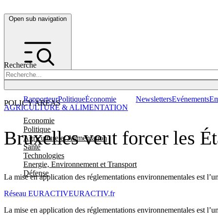
Open sub navigation
Recherche
Rapporteur
Politique
Économie
Newsletters
Evénements
Em
POLICY AREAS
AGRICULTURE & ALIMENTATION
Economie
Politique
Bruxelles veut forcer les Ét
Agriculture et Alimentation
Santé
Technologies
Energie, Environnement et Transport
Défense
La mise en application des réglementations environnementales est l’u
Réseau EURACTIV
EURACTIV.fr
La mise en application des réglementations environnementales est l’u