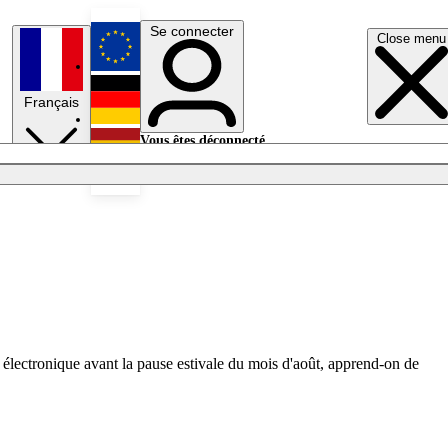
Se connecter
Close menu
English
Français
Deutsch
Vous êtes déconnecté.
Se connecter
Español
Lumières éteintes
lectronique avant la pause estivale du mois d'août, apprend-on de