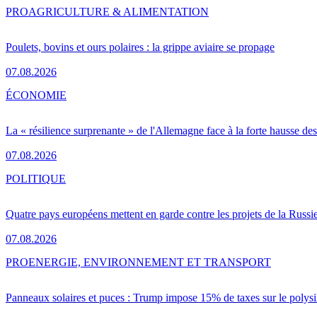
PRO
AGRICULTURE & ALIMENTATION
Poulets, bovins et ours polaires : la grippe aviaire se propage
07.08.2026
ÉCONOMIE
La « résilience surprenante » de l'Allemagne face à la forte hausse de
07.08.2026
POLITIQUE
Quatre pays européens mettent en garde contre les projets de la Russi
07.08.2026
PRO
ENERGIE, ENVIRONNEMENT ET TRANSPORT
Panneaux solaires et puces : Trump impose 15% de taxes sur le polysi