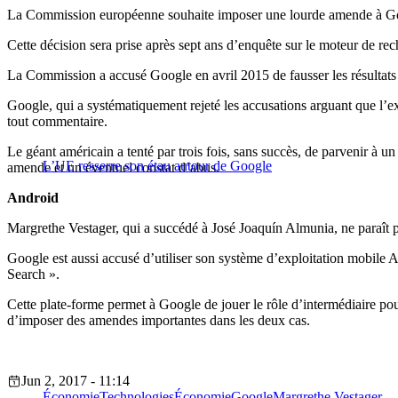
La Commission européenne souhaite imposer une lourde amende à Googl
Cette décision sera prise après sept ans d’enquête sur le moteur de rec
La Commission a accusé Google en avril 2015 de fausser les résultats 
Google, qui a systématiquement rejeté les accusations arguant que l
tout commentaire.
Le géant américain a tenté par trois fois, sans succès, de parvenir à
L’UE resserre son étau autour de Google
amende et un éventuel constat d’abus.
Android
Margrethe Vestager, qui a succédé à José Joaquín Almunia, ne paraît 
Google est aussi accusé d’utiliser son système d’exploitation mobile 
Search ».
Cette plate-forme permet à Google de jouer le rôle d’intermédiaire pou
d’imposer des amendes importantes dans les deux cas.
Jun 2, 2017 - 11:14
Économie
Technologies
Économie
Google
Margrethe Vestager