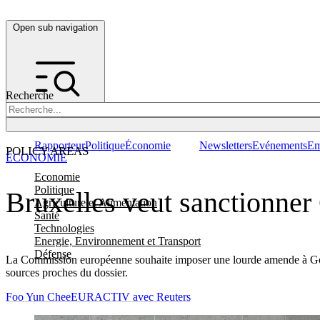
Open sub navigation
Recherche
Rapporteur
Politique
Économie
Newsletters
Evénements
Em
POLICY AREAS
ÉCONOMIE
Economie
Politique
Bruxelles veut sanctionner 
Agriculture et Alimentation
Santé
Technologies
Energie, Environnement et Transport
Défense
La Commission européenne souhaite imposer une lourde amende à Googl
sources proches du dossier.
Foo Yun Chee
EURACTIV avec Reuters