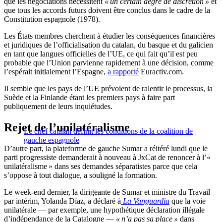
que les négociations nécessitent
« un certain degré de discrétion »
et
que tous les accords futurs doivent être conclus dans le cadre de la
Constitution espagnole (1978).
Les États membres cherchent à étudier les conséquences financières
et juridiques de l’officialisation du catalan, du basque et du galicien
en tant que langues officielles de l’UE, ce qui fait qu’il est peu
probable que l’Union parvienne rapidement à une décision, comme
l’espérait initialement l’Espagne,
a rapporté
Euractiv.com.
Il semble que les pays de l’UE prévoient de ralentir le processus, la
Suède et la Finlande étant les premiers pays à faire part
publiquement de leurs inquiétudes.
Rejet de l’unilatéralisme
Le chef catalan définit les conditions de la coalition de
gauche espagnole
D’autre part, la plateforme de gauche Sumar a réitéré lundi que le
parti progressiste demanderait à nouveau à JxCat de renoncer à l’«
unilatéralisme » dans ses demandes séparatistes parce que cela
s’oppose à tout dialogue, a souligné la formation.
Le week-end dernier, la dirigeante de Sumar et ministre du Travail
par intérim, Yolanda Díaz, a déclaré à
La Vanguardia
que la voie
unilatérale — par exemple, une hypothétique déclaration illégale
d’indépendance de la Catalogne —
« n’a pas sa place »
dans