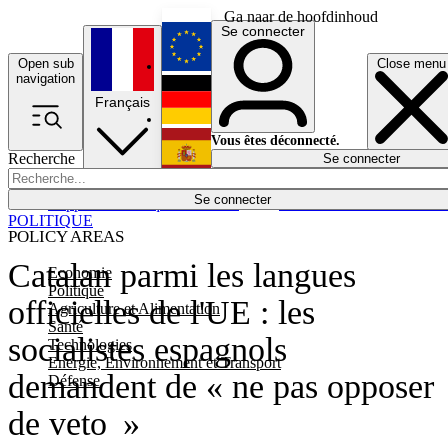
Ga naar de hoofdinhoud
Se connecter
Open sub
Close menu
English
navigation
Français
Deutsch
Vous êtes déconnecté.
Recherche
Se connecter
Español
Lumières éteintes
Se connecter
Rapporteur
Politique
Économie
Newsletters
Evénements
Em
POLITIQUE
POLICY AREAS
Catalan parmi les langues
Economie
Politique
officielles de l'UE : les
Agriculture et Alimentation
Santé
socialistes espagnols
Technologies
Energie, Environnement et Transport
demandent de « ne pas opposer
Défense
de veto »