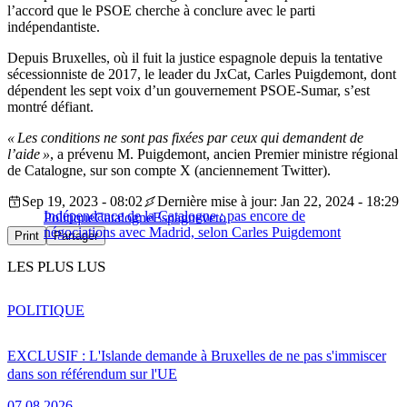
l’accord que le PSOE cherche à conclure avec le parti
indépendantiste.
Depuis Bruxelles, où il fuit la justice espagnole depuis la tentative
sécessionniste de 2017, le leader du JxCat, Carles Puigdemont, dont
dépendent les sept voix d’un gouvernement PSOE-Sumar, s’est
montré défiant.
« Les conditions ne sont pas fixées par ceux qui demandent de
l’aide »
, a prévenu M. Puigdemont, ancien Premier ministre régional
de Catalogne, sur son compte X (anciennement Twitter).
Sep 19, 2023 - 08:02
Dernière mise à jour: Jan 22, 2024 - 18:29
Indépendance de la Catalogne : pas encore de
Politique
Catalogne
Espagne
veto
négociations avec Madrid, selon Carles Puigdemont
Print
Partager
LES PLUS LUS
POLITIQUE
EXCLUSIF : L'Islande demande à Bruxelles de ne pas s'immiscer
dans son référendum sur l'UE
07.08.2026