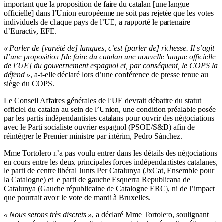
important que la proposition de faire du catalan [une langue
officielle] dans l’Union européenne ne soit pas rejetée que les votes
individuels de chaque pays de l’UE, a rapporté le partenaire
d’Euractiv, EFE.
« Parler de [variété de] langues, c’est [parler de] richesse. Il s’agit
d’une proposition [de faire du catalan une nouvelle langue officielle
de l’UE] du gouvernement espagnol et, par conséquent, le COPS la
défend »
, a-t-elle déclaré lors d’une conférence de presse tenue au
siège du COPS.
Le Conseil Affaires générales de l’UE devrait débattre du statut
officiel du catalan au sein de l’Union, une condition préalable posée
par les partis indépendantistes catalans pour ouvrir des négociations
avec le Parti socialiste ouvrier espagnol (PSOE/S&D) afin de
réintégrer le Premier ministre par intérim, Pedro Sánchez.
Mme Tortolero n’a pas voulu entrer dans les détails des négociations
en cours entre les deux principales forces indépendantistes catalanes,
le parti de centre libéral Junts Per Catalunya (JxCat, Ensemble pour
la Catalogne) et le parti de gauche Esquerra Republicana de
Catalunya (Gauche républicaine de Catalogne ERC), ni de l’impact
que pourrait avoir le vote de mardi à Bruxelles.
« Nous serons très discrets »
, a déclaré Mme Tortolero, soulignant