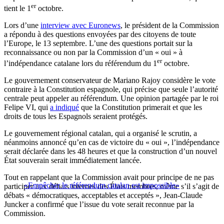
er
tient le 1
octobre.
Lors d’une
interview avec Euronews
, le président de la Commission
a répondu à des questions envoyées par des citoyens de toute
l’Europe, le 13 septembre. L’une des questions portait sur la
reconnaissance ou non par la Commission d’un « oui » à
er
l’indépendance catalane lors du référendum du 1
octobre.
Le gouvernement conservateur de Mariano Rajoy considère le vote
contraire à la Constitution espagnole, qui précise que seule l’autorité
centrale peut appeler au référendum. Une opinion partagée par le roi
Felipe VI, qui
a indiqué
que la Constitution primerait et que les
droits de tous les Espagnols seraient protégés.
Le gouvernement régional catalan, qui a organisé le scrutin, a
néanmoins annoncé qu’en cas de victoire du « oui », l’indépendance
serait déclarée dans les 48 heures et que la construction d’un nouvel
État souverain serait immédiatement lancée.
Tout en rappelant que la Commission avait pour principe de ne pas
«Empêcher le référendum catalan est impossible»
participer aux débats internes des États membres, même s’il s’agit de
débats « démocratiques, acceptables et acceptés », Jean-Claude
Juncker a confirmé que l’issue du vote serait reconnue par la
Commission.