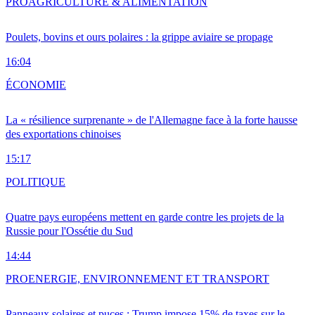
PRO
AGRICULTURE & ALIMENTATION
Poulets, bovins et ours polaires : la grippe aviaire se propage
16:04
ÉCONOMIE
La « résilience surprenante » de l'Allemagne face à la forte hausse
des exportations chinoises
15:17
POLITIQUE
Quatre pays européens mettent en garde contre les projets de la
Russie pour l'Ossétie du Sud
14:44
PRO
ENERGIE, ENVIRONNEMENT ET TRANSPORT
Panneaux solaires et puces : Trump impose 15% de taxes sur le