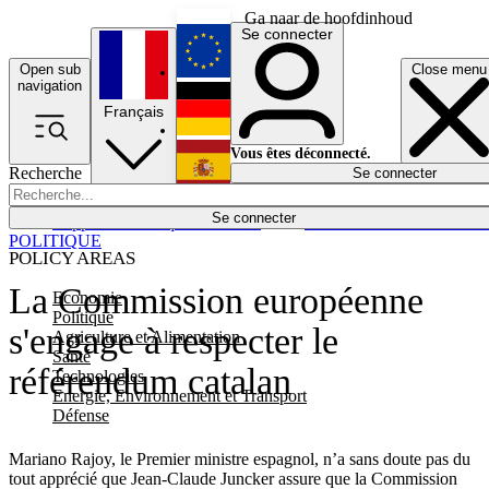
Ga naar de hoofdinhoud
Se connecter
Open sub
Close menu
English
navigation
Français
Deutsch
Vous êtes déconnecté.
Recherche
Se connecter
Español
Lumières éteintes
Se connecter
Rapporteur
Politique
Économie
Newsletters
Evénements
Em
POLITIQUE
POLICY AREAS
La Commission européenne
Economie
Politique
s'engage à respecter le
Agriculture et Alimentation
Santé
référendum catalan
Technologies
Energie, Environnement et Transport
Défense
Mariano Rajoy, le Premier ministre espagnol, n’a sans doute pas du
tout apprécié que Jean-Claude Juncker assure que la Commission