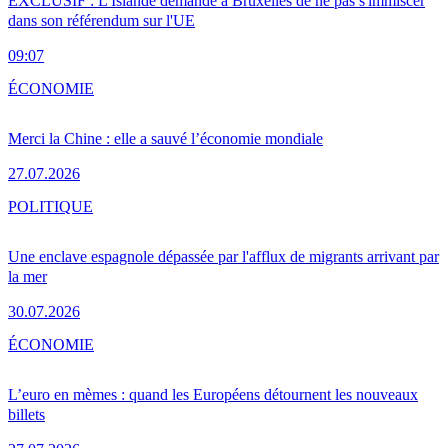
EXCLUSIF : L'Islande demande à Bruxelles de ne pas s'immiscer
dans son référendum sur l'UE
09:07
ÉCONOMIE
Merci la Chine : elle a sauvé l’économie mondiale
27.07.2026
POLITIQUE
Une enclave espagnole dépassée par l'afflux de migrants arrivant par
la mer
30.07.2026
ÉCONOMIE
L’euro en mèmes : quand les Européens détournent les nouveaux
billets