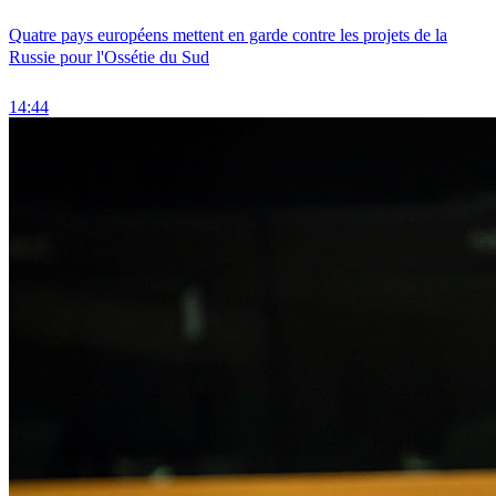
Quatre pays européens mettent en garde contre les projets de la
Russie pour l'Ossétie du Sud
14:44