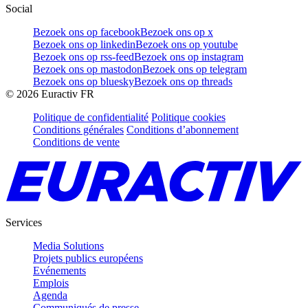
Social
Bezoek ons op facebook
Bezoek ons op x
Bezoek ons op linkedin
Bezoek ons op youtube
Bezoek ons op rss-feed
Bezoek ons op instagram
Bezoek ons op mastodon
Bezoek ons op telegram
Bezoek ons op bluesky
Bezoek ons op threads
©
2026
Euractiv FR
Politique de confidentialité
Politique cookies
Conditions générales
Conditions d’abonnement
Conditions de vente
Services
Media Solutions
Projets publics européens
Evénements
Emplois
Agenda
Communiqués de presse