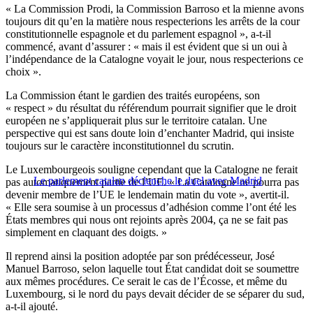
« La Commission Prodi, la Commission Barroso et la mienne avons
toujours dit qu’en la matière nous respecterions les arrêts de la cour
constitutionnelle espagnole et du parlement espagnol », a-t-il
commencé, avant d’assurer : « mais il est évident que si un oui à
l’indépendance de la Catalogne voyait le jour, nous respecterions ce
choix ».
La Commission étant le gardien des traités européens, son
« respect » du résultat du référendum pourrait signifier que le droit
européen ne s’appliquerait plus sur le territoire catalan. Une
perspective qui est sans doute loin d’enchanter Madrid, qui insiste
toujours sur le caractère inconstitutionnel du scrutin.
Le Luxembourgeois souligne cependant que la Catalogne ne ferait
Le parlement catalan déclenche le duel avec Madrid
pas automatiquement partie de l’UE. « La Catalogne ne pourra pas
devenir membre de l’UE le lendemain matin du vote », avertit-il.
« Elle sera soumise à un processus d’adhésion comme l’ont été les
États membres qui nous ont rejoints après 2004, ça ne se fait pas
simplement en claquant des doigts. »
Il reprend ainsi la position adoptée par son prédécesseur, José
Manuel Barroso, selon laquelle tout État candidat doit se soumettre
aux mêmes procédures. Ce serait le cas de l’Écosse, et même du
Luxembourg, si le nord du pays devait décider de se séparer du sud,
a-t-il ajouté.