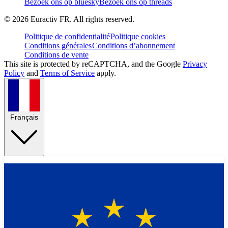
Bezoek ons op bluesky
Bezoek ons op threads
©
2026
Euractiv FR. All rights reserved.
Politique de confidentialité
Politique cookies
Conditions générales
Conditions d’abonnement
Conditions de vente
This site is protected by reCAPTCHA, and the Google
Privacy
Policy
and
Terms of Service
apply.
Français