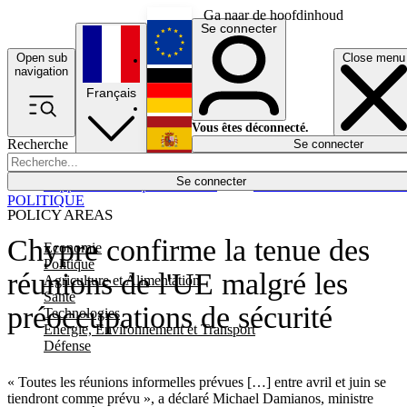
Ga naar de hoofdinhoud
Se connecter
Open sub
Close menu
English
navigation
Français
Deutsch
Vous êtes déconnecté.
Recherche
Se connecter
Español
Lumières éteintes
Se connecter
Rapporteur
Politique
Économie
Newsletters
Evénements
Em
POLITIQUE
POLICY AREAS
Chypre confirme la tenue des
Economie
Politique
réunions de l'UE malgré les
Agriculture et Alimentation
Santé
préoccupations de sécurité
Technologies
Energie, Environnement et Transport
Défense
« Toutes les réunions informelles prévues […] entre avril et juin se
tiendront comme prévu », a déclaré Michael Damianos, ministre