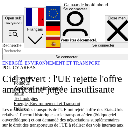
Ga naar de hoofdinhoud
Se connecter
Open sub
Close menu
English
navigation
Français
Deutsch
Vous êtes déconnecté.
Recherche
Se connecter
Español
Lumières éteintes
Se connecter
Rapporteur
Politique
Économie
Newsletters
Evénements
Em
ENERGIE, ENVIRONNEMENT ET TRANSPORT
POLICY AREAS
Ciel ouvert : l'UE rejette l'offre
Economie
Politique
américaine jugée insuffisante
Agriculture et Alimentation
Santé
Technologies
Energie, Environnement et Transport
Défense
Les ministres des transports de l'UE ont rejeté l'offre des Etats-Unis
relative à l'accord historique sur le transport aérien (&ldquo;ciel
ouvert&ldquo;) et ont demandé des négociations supplémentaires
sur le droit des transporteurs de l'UE à réaliser des vols internes aux