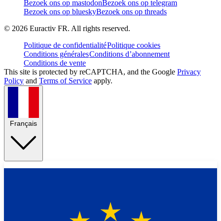
Bezoek ons op mastodon
Bezoek ons op telegram
Bezoek ons op bluesky
Bezoek ons op threads
©
2026
Euractiv FR. All rights reserved.
Politique de confidentialité
Politique cookies
Conditions générales
Conditions d’abonnement
Conditions de vente
This site is protected by reCAPTCHA, and the Google
Privacy
Policy
and
Terms of Service
apply.
Français