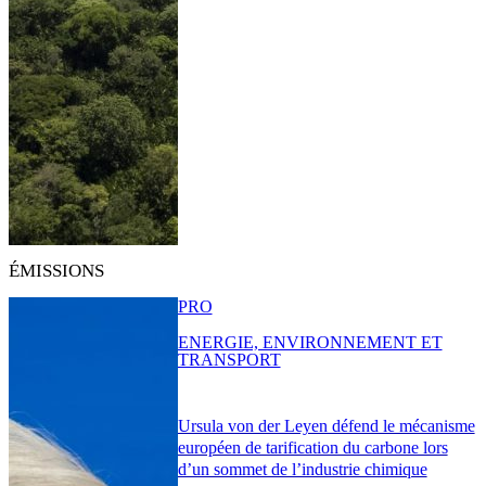
ÉMISSIONS
PRO
ENERGIE, ENVIRONNEMENT ET
TRANSPORT
Ursula von der Leyen défend le mécanisme
européen de tarification du carbone lors
d’un sommet de l’industrie chimique