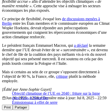
flexibilité accrue »
afin d’atteindre les objectifs climatiques
« de
manière rentable »
. Cette approche vise à ménager les secteurs
économiques les plus exposés.
Ce principe de flexibilité, évoqué lors
de discussions menées à
Berlin
entre les États membres et le commissaire européen au Climat
Wopke Hoekstra, devrait
répondre aux préoccupations
gouvernements qui craignent les répercussions économiques d’une
action climatique renforcée.
Le président français Emmanuel Macron, qui
a déclaré
la semaine
dernière que l’UE devait éviter de se
« surcontraindre »
, est devenu
le chef de file de la coalition des pays méfiants vis-à-vis du nouvel
objectif qui sera présenté mercredi. Il est soutenu en cela par des
poids lourds comme la Pologne et l’Italie.
Mais si certains au sein de ce groupe s’opposent directement à
l’objectif de 90 %, la France, elle,
critique
plutôt la méthode
employée.
[Édité par Anne-Sophie Gayet]
Objectif climatique de l’UE en 2040 : friture sur la ligne
Jun 30, 2025 - 12:08
entre Paris et Bruxelles
Dernière mise à jour: Jul 8, 2025 - 22:59
Émissions
gaz à effet de serre
Print
Partager