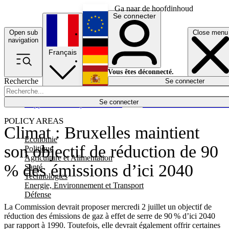
Ga naar de hoofdinhoud
Se connecter
Open sub
Close menu
English
navigation
Français
Deutsch
Vous êtes déconnecté.
Recherche
Se connecter
Español
Lumières éteintes
Se connecter
Rapporteur
Politique
Économie
Newsletters
Evénements
Em
POLICY AREAS
Climat : Bruxelles maintient
Economie
son objectif de réduction de 90
Politique
Agriculture et Alimentation
% des émissions d’ici 2040
Santé
Technologies
Energie, Environnement et Transport
Défense
La Commission devrait proposer mercredi 2 juillet un objectif de
réduction des émissions de gaz à effet de serre de 90 % d’ici 2040
par rapport à 1990. Toutefois, elle devrait également offrir certaines