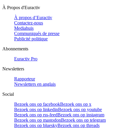
À Propos d'Euractiv
À propos d’Euractiv
Contactez-nous
Mediahuis
Communiqués de presse
Publicité politique
Abonnements
Euractiv Pro
Newsletters
Rapporteur
Newsletters en anglais
Social
Bezoek ons op facebook
Bezoek ons op x
Bezoek ons op linkedin
Bezoek ons op youtube
Bezoek ons op rss-feed
Bezoek ons op instagram
Bezoek ons op mastodon
Bezoek ons op telegram
Bezoek ons op bluesky
Bezoek ons op threads