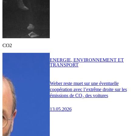
CO2
ENERGIE, ENVIRONNEMENT ET
TRANSPORT
Weber reste muet sur une éventuelle
coopération avec l’extrême droite sur les
émissions de CO₂ des voitures
13.05.2026