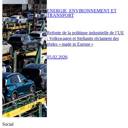
ENERGIE, ENVIRONNEMENT ET
TRANSPORT
Refonte de la politique industrielle de l’UE
: Volkswagen et Stellantis réclament des
règles « made in Europe »
05.02.2026
Social