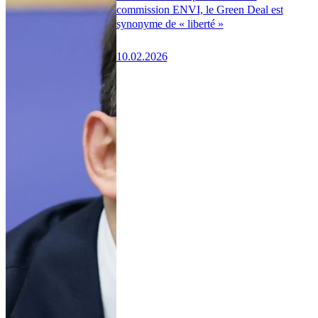
commission ENVI, le Green Deal est
synonyme de « liberté »
10.02.2026