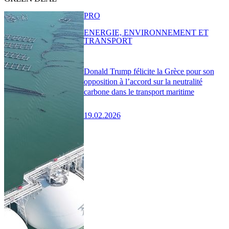
PRO
ENERGIE, ENVIRONNEMENT ET
TRANSPORT
Donald Trump félicite la Grèce pour son
opposition à l’accord sur la neutralité
carbone dans le transport maritime
19.02.2026