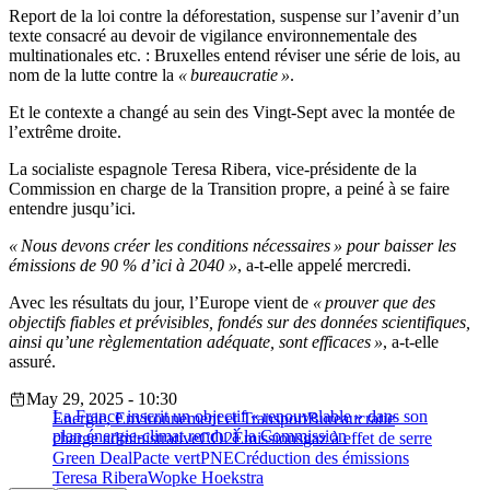
Report de la loi contre la déforestation, suspense sur l’avenir d’un
texte consacré au devoir de vigilance environnementale des
multinationales etc. : Bruxelles entend réviser une série de lois, au
nom de la lutte contre la
« bureaucratie »
.
Et le contexte a changé au sein des Vingt-Sept avec la montée de
l’extrême droite.
La socialiste espagnole Teresa Ribera, vice-présidente de la
Commission en charge de la Transition propre, a peiné à se faire
entendre jusqu’ici.
« Nous devons créer les conditions nécessaires » pour baisser les
émissions de 90 % d’ici à 2040 »
, a-t-elle appelé mercredi.
Avec les résultats du jour, l’Europe vient de
« prouver que des
objectifs fiables et prévisibles, fondés sur des données scientifiques,
ainsi qu’une règlementation adéquate, sont efficaces »
, a-t-elle
assuré.
May 29, 2025 - 10:30
La France inscrit un objectif « renouvelable » dans son
Energie, Environnement et Transport
Bureaucratie
plan énergie-climat rendu à la Commission
charge administrative
CO2
Émissions
gaz à effet de serre
Green Deal
Pacte vert
PNEC
réduction des émissions
Teresa Ribera
Wopke Hoekstra