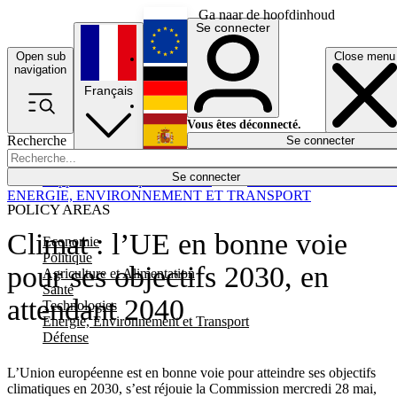
Ga naar de hoofdinhoud
Se connecter
Open sub
Close menu
English
navigation
Français
Deutsch
Vous êtes déconnecté.
Recherche
Se connecter
Español
Lumières éteintes
Se connecter
Rapporteur
Politique
Économie
Newsletters
Evénements
Em
ENERGIE, ENVIRONNEMENT ET TRANSPORT
POLICY AREAS
Climat : l’UE en bonne voie
Economie
Politique
pour ses objectifs 2030, en
Agriculture et Alimentation
Santé
attendant 2040
Technologies
Energie, Environnement et Transport
Défense
L’Union européenne est en bonne voie pour atteindre ses objectifs
climatiques en 2030, s’est réjouie la Commission mercredi 28 mai,