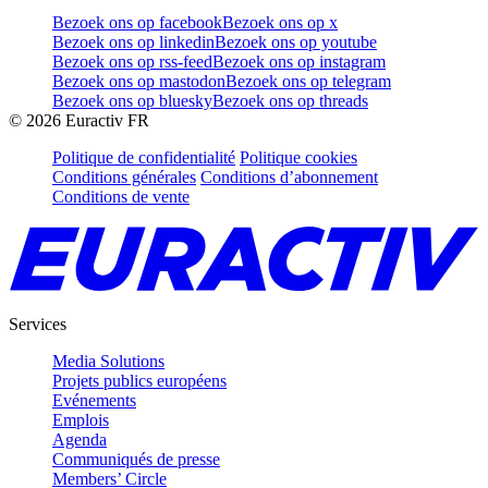
Bezoek ons op facebook
Bezoek ons op x
Bezoek ons op linkedin
Bezoek ons op youtube
Bezoek ons op rss-feed
Bezoek ons op instagram
Bezoek ons op mastodon
Bezoek ons op telegram
Bezoek ons op bluesky
Bezoek ons op threads
©
2026
Euractiv FR
Politique de confidentialité
Politique cookies
Conditions générales
Conditions d’abonnement
Conditions de vente
Services
Media Solutions
Projets publics européens
Evénements
Emplois
Agenda
Communiqués de presse
Members’ Circle