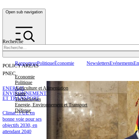
Open sub navigation
Recherche
Rapporteur
Politique
Économie
Newsletters
Evénements
Em
POLICY AREAS
PNEC
Economie
Politique
Agriculture et Alimentation
ENERGIE,
ENVIRONNEMENT
Santé
ET TRANSPORT
Technologies
Energie, Environnement et Transport
Défense
Climat : l’UE en
bonne voie pour ses
objectifs 2030, en
attendant 2040