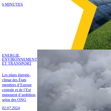
6 MINUTES
ENERGIE,
ENVIRONNEMENT
ET TRANSPORT
Les plans énergie-
climat des États
membres d’Europe
centrale et de l’Est
manquent d’ambition,
selon des ONG
02.07.2024