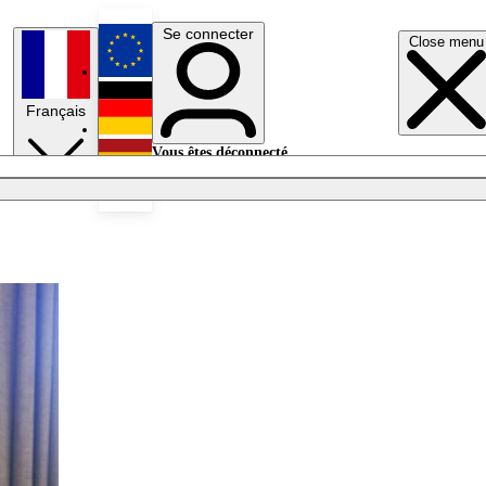
Se connecter
Close menu
English
Français
Deutsch
Vous êtes déconnecté.
Se connecter
Español
Lumières éteintes