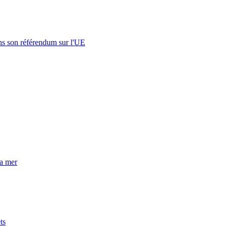
s son référendum sur l'UE
la mer
ts