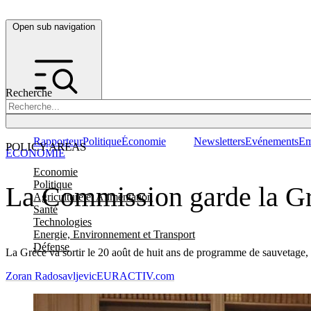
Open sub navigation
Recherche
Rapporteur
Politique
Économie
Newsletters
Evénements
Em
POLICY AREAS
ÉCONOMIE
Economie
Politique
La Commission garde la Gr
Agriculture et Alimentation
Santé
Technologies
Energie, Environnement et Transport
Défense
La Grèce va sortir le 20 août de huit ans de programme de sauvetage, 
Zoran Radosavljevic
EURACTIV.com