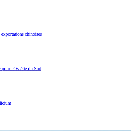
s exportations chinoises
e pour l'Ossétie du Sud
licium