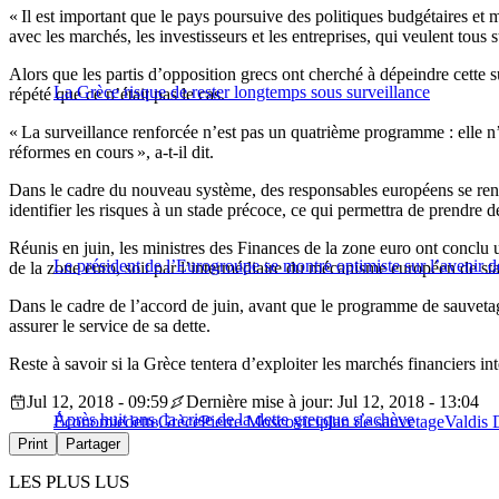
« Il est important que le pays poursuive des politiques budgétaires et
avec les marchés, les investisseurs et les entreprises, qui veulent tous
Alors que les partis d’opposition grecs ont cherché à dépeindre cette
La Grèce risque de rester longtemps sous surveillance
répété que ce n’était pas le cas.
« La surveillance renforcée n’est pas un quatrième programme : elle 
réformes en cours », a-t-il dit.
Dans le cadre du nouveau système, des responsables européens se rendr
identifier les risques à un stade précoce, ce qui permettra de prendre 
Réunis en juin, les ministres des Finances de la zone euro ont conclu
Le président de l’Eurogroupe se montre optimiste sur l’avenir d
de la zone euro, soit par l’intermédiaire du mécanisme européen de stab
Dans le cadre de l’accord de juin, avant que le programme de sauvetage
assurer le service de sa dette.
Reste à savoir si la Grèce tentera d’exploiter les marchés financiers in
Jul 12, 2018 - 09:59
Dernière mise à jour: Jul 12, 2018 - 13:04
Après huit ans, la crise de la dette grecque s’achève
Économie
dette
Grèce
Pierre Moscovici
plan de sauvetage
Valdis
Print
Partager
LES PLUS LUS