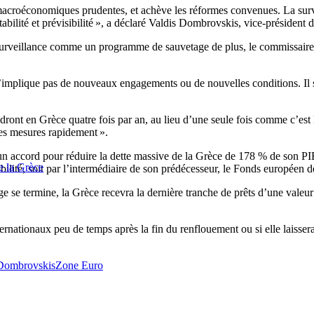
 macroéconomiques prudentes, et achève les réformes convenues. La survei
 stabilité et prévisibilité », a déclaré Valdis Dombrovskis, vice-présiden
 surveillance comme un programme de sauvetage de plus, le commissaire 
n’implique pas de nouveaux engagements ou de nouvelles conditions. Il 
ont en Grèce quatre fois par an, au lieu d’une seule fois comme c’est 
des mesures rapidement ».
 un accord pour réduire la dette massive de la Grèce de 178 % de son PIB
e la Grèce
ilité, soit par l’intermédiaire de son prédécesseur, le Fonds européen de
 se termine, la Grèce recevra la dernière tranche de prêts d’une valeur 
ternationaux peu de temps après la fin du renflouement ou si elle laisser
 Dombrovskis
Zone Euro