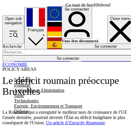
Ga naar de hoofdinhoud
Se connecter
Open sub
Close menu
English
navigation
Français
Deutsch
Vous êtes déconnecté.
Recherche
Se connecter
Español
Lumières éteintes
Se connecter
Rapporteur
Politique
Économie
Newsletters
Evénements
Em
ÉCONOMIE
POLICY AREAS
Le déficit roumain préoccupe
Economie
Politique
Bruxelles
Agriculture et Alimentation
Santé
Technologies
Energie, Environnement et Transport
Défense
La Roumanie qui a enregistré le meilleur taux de croissance de l'UE
l'année dernière, pourrait devenir l'État au déficit budgétaire le plus
conséquent de l'Union.
Un article d’
Euractiv Roumanie
.