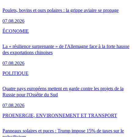
Poulets, bovins et ours polaires : la grippe aviaire se propage
07.08.2026
ÉCONOMIE
La « résilience surprenante » de l'Allemagne face à la forte hausse
des exportations chinoises
07.08.2026
POLITIQUE
Quatre pays européens mettent en garde contre les projets de la
Russie pour l'Ossétie du Sud
07.08.2026
PRO
ENERGIE, ENVIRONNEMENT ET TRANSPORT
Panneaux solaires et puces : Trump impose 15% de taxes sur le
polysilicium