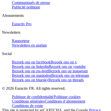
Communiqués de presse
Publicité politique
Abonnements
Euractiv Pro
Newsletters
Rapporteur
Newsletters en anglais
Social
Bezoek ons op facebook
Bezoek ons op x
Bezoek ons op linkedin
Bezoek ons op youtube
Bezoek ons op rss-feed
Bezoek ons op instagram
Bezoek ons op mastodon
Bezoek ons op telegram
Bezoek ons op bluesky
Bezoek ons op threads
©
2026
Euractiv FR. All rights reserved.
Politique de confidentialité
Politique cookies
Conditions générales
Conditions d’abonnement
Conditions de vente
This site is protected by reCAPTCHA, and the Google
Privacy