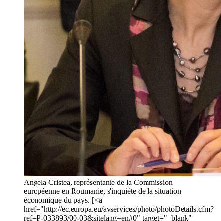
Angela Cristea, représentante de la Commission
européenne en Roumanie, s'inquiète de la situation
économique du pays. [<a
href="http://ec.europa.eu/avservices/photo/photoDetails.cfm?
ref=P-033893/00-03&sitelang=en#0" target="_blank"