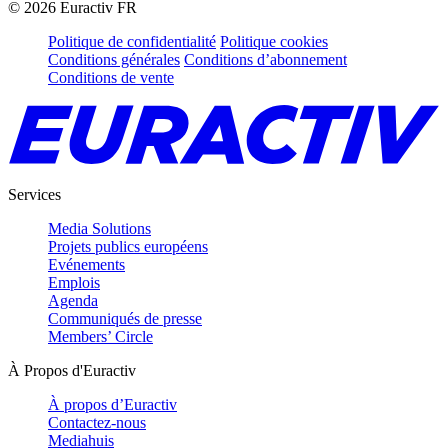
©
2026
Euractiv FR
Politique de confidentialité
Politique cookies
Conditions générales
Conditions d’abonnement
Conditions de vente
Services
Media Solutions
Projets publics européens
Evénements
Emplois
Agenda
Communiqués de presse
Members’ Circle
À Propos d'Euractiv
À propos d’Euractiv
Contactez-nous
Mediahuis