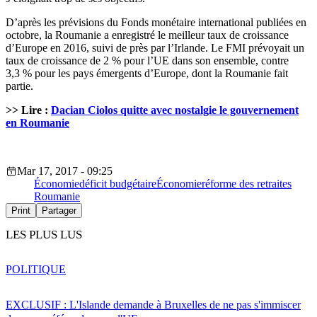
D’après les prévisions du Fonds monétaire international publiées en
octobre, la Roumanie a enregistré le meilleur taux de croissance
d’Europe en 2016, suivi de près par l’Irlande. Le FMI prévoyait un
taux de croissance de 2 % pour l’UE dans son ensemble, contre
3,3 % pour les pays émergents d’Europe, dont la Roumanie fait
partie.
>> Lire :
Dacian Ciolos quitte avec nostalgie le gouvernement
en Roumanie
Mar 17, 2017 - 09:25
Économie
déficit budgétaire
Économie
réforme des retraites
Roumanie
Print
Partager
LES PLUS LUS
POLITIQUE
EXCLUSIF : L'Islande demande à Bruxelles de ne pas s'immiscer