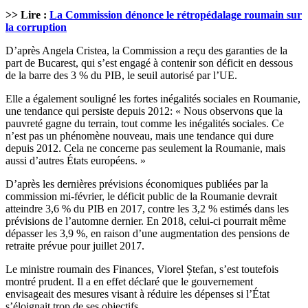
>> Lire :
La Commission dénonce le rétropédalage roumain sur
la corruption
D’après Angela Cristea, la Commission a reçu des garanties de la
part de Bucarest, qui s’est engagé à contenir son déficit en dessous
de la barre des 3 % du PIB, le seuil autorisé par l’UE.
Elle a également souligné les fortes inégalités sociales en Roumanie,
une tendance qui persiste depuis 2012: « Nous observons que la
pauvreté gagne du terrain, tout comme les inégalités sociales. Ce
n’est pas un phénomène nouveau, mais une tendance qui dure
depuis 2012. Cela ne concerne pas seulement la Roumanie, mais
aussi d’autres États européens. »
D’après les dernières prévisions économiques publiées par la
commission mi-février, le déficit public de la Roumanie devrait
atteindre 3,6 % du PIB en 2017, contre les 3,2 % estimés dans les
prévisions de l’automne dernier. En 2018, celui-ci pourrait même
dépasser les 3,9 %, en raison d’une augmentation des pensions de
retraite prévue pour juillet 2017.
Le ministre roumain des Finances, Viorel Ștefan, s’est toutefois
montré prudent. Il a en effet déclaré que le gouvernement
envisageait des mesures visant à réduire les dépenses si l’État
s’éloignait trop de ses objectifs.