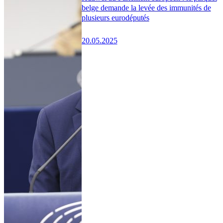
belge demande la levée des immunités de
plusieurs eurodéputés
20.05.2025