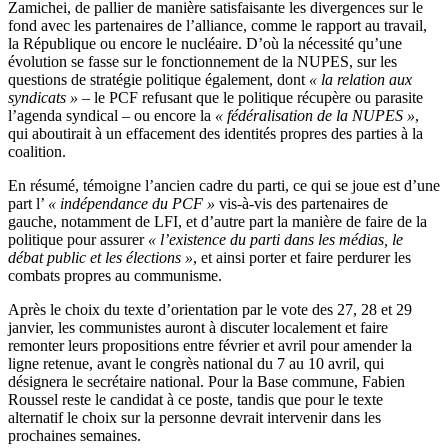
Zamichei, de pallier de manière satisfaisante les divergences sur le
fond avec les partenaires de l’alliance, comme le rapport au travail,
la République ou encore le nucléaire. D’où la nécessité qu’une
évolution se fasse sur le fonctionnement de la NUPES, sur les
questions de stratégie politique également, dont
« la relation aux
syndicats »
– le PCF refusant que le politique récupère ou parasite
l’agenda syndical – ou encore la
« fédéralisation de la NUPES »
,
qui aboutirait à un effacement des identités propres des parties à la
coalition.
En résumé, témoigne l’ancien cadre du parti, ce qui se joue est d’une
part l’
« indépendance du PCF »
vis-à-vis des partenaires de
gauche, notamment de LFI, et d’autre part la manière de faire de la
politique pour assurer
« l’existence du parti dans les médias, le
débat public et les élections »
, et ainsi porter et faire perdurer les
combats propres au communisme.
Après le choix du texte d’orientation par le vote des 27, 28 et 29
janvier, les communistes auront à discuter localement et faire
remonter leurs propositions entre février et avril pour amender la
ligne retenue, avant le congrès national du 7 au 10 avril, qui
désignera le secrétaire national. Pour la Base commune, Fabien
Roussel reste le candidat à ce poste, tandis que pour le texte
alternatif le choix sur la personne devrait intervenir dans les
prochaines semaines.