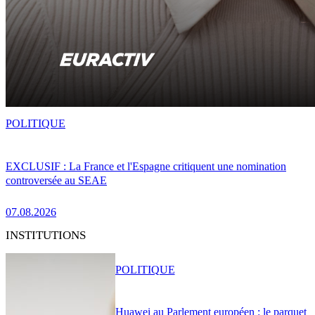
POLITIQUE
EXCLUSIF : La France et l'Espagne critiquent une nomination
controversée au SEAE
07.08.2026
INSTITUTIONS
POLITIQUE
Huawei au Parlement européen : le parquet