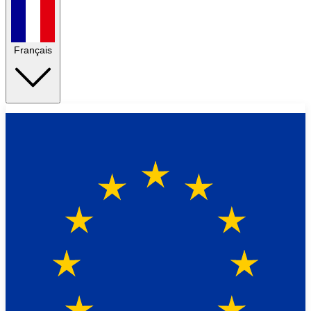
Français