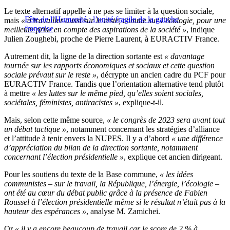
Le texte alternatif appelle à ne pas se limiter à la question sociale,
Fête de l’Humanité : l’unité fragile de la gauche
mais
« à travailler aussi sur le reste, comme sur l’écologie, pour une
française
meilleure prise en compte des aspirations de la société »
, indique
Julien Zoughebi, proche de Pierre Laurent, à EURACTIV France.
Autrement dit, la ligne de la direction sortante est
« davantage
tournée sur les rapports économiques et sociaux et cette question
sociale prévaut sur le reste »
, décrypte un ancien cadre du PCF pour
EURACTIV France. Tandis que l’orientation alternative tend plutôt
à mettre
« les luttes sur le même pied, qu’elles soient sociales,
sociétales, féministes, antiracistes »
, explique-t-il.
Mais, selon cette même source,
« le congrès de 2023 sera avant tout
un débat tactique »
, notamment concernant les stratégies d’alliance
et l’attitude à tenir envers la NUPES. Il y a d’abord
« une différence
d’appréciation du bilan de la direction sortante, notamment
concernant l’élection présidentielle »
, explique cet ancien dirigeant.
Pour les soutiens du texte de la Base commune,
« les idées
communistes – sur le travail, la République, l’énergie, l’écologie –
ont été au cœur du débat public grâce à la présence de Fabien
Roussel à l’élection présidentielle même si le résultat n’était pas à la
hauteur des espérances »
, analyse M. Zamichei.
Or
« il y a encore beaucoup de travail car le score de 2 % à