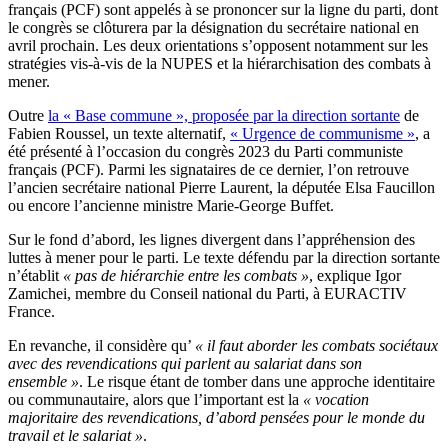
français (PCF) sont appelés à se prononcer sur la ligne du parti, dont
le congrès se clôturera par la désignation du secrétaire national en
avril prochain. Les deux orientations s’opposent notamment sur les
stratégies vis-à-vis de la NUPES et la hiérarchisation des combats à
mener.
Outre
la « Base commune », proposée par la direction sortante
de
Fabien Roussel, un texte alternatif,
« Urgence de communisme »
, a
été présenté à l’occasion du congrès 2023 du Parti communiste
français (PCF). Parmi les signataires de ce dernier, l’on retrouve
l’ancien secrétaire national Pierre Laurent, la députée Elsa Faucillon
ou encore l’ancienne ministre Marie-George Buffet.
Sur le fond d’abord, les lignes divergent dans l’appréhension des
luttes à mener pour le parti. Le texte défendu par la direction sortante
n’établit
« pas de hiérarchie entre les combats »
, explique Igor
Zamichei, membre du Conseil national du Parti, à EURACTIV
France.
En revanche, il considère qu’
« il faut aborder les combats sociétaux
avec des revendications qui parlent au salariat dans son
ensemble »
. Le risque étant de tomber dans une approche identitaire
ou communautaire, alors que l’important est la
« vocation
majoritaire des revendications, d’abord pensées pour le monde du
travail et le salariat »
.