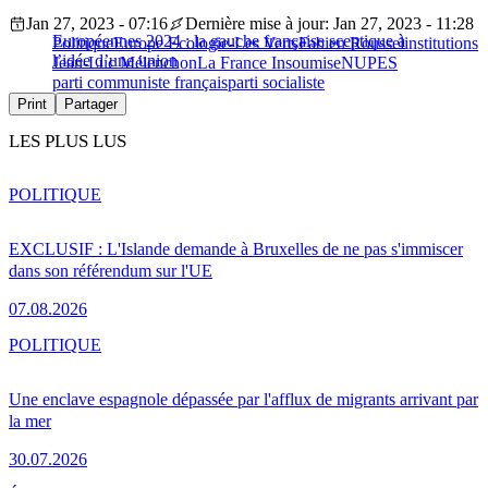
Jan 27, 2023 - 07:16
Dernière mise à jour: Jan 27, 2023 - 11:28
Européennes 2024 : la gauche française sceptique à
Politique
Europe Ecologie-Les Verts
Fabien Roussel
institutions
l’idée d’une union
Jean-Luc Mélenchon
La France Insoumise
NUPES
parti communiste français
parti socialiste
Print
Partager
LES PLUS LUS
POLITIQUE
EXCLUSIF : L'Islande demande à Bruxelles de ne pas s'immiscer
dans son référendum sur l'UE
07.08.2026
POLITIQUE
Une enclave espagnole dépassée par l'afflux de migrants arrivant par
la mer
30.07.2026