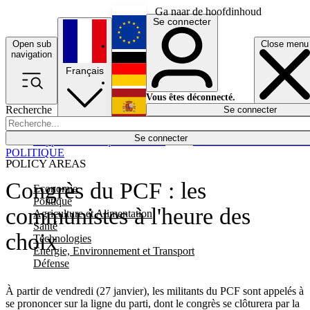
Ga naar de hoofdinhoud
Se connecter
Open sub
Close menu
English
navigation
Français
Deutsch
Vous êtes déconnecté.
Recherche
Se connecter
Español
Lumières éteintes
Se connecter
Rapporteur
Politique
Économie
Newsletters
Evénements
Em
POLITIQUE
POLICY AREAS
Congrès du PCF : les
Economie
Politique
communistes à l'heure des
Agriculture et Alimentation
Santé
choix
Technologies
Energie, Environnement et Transport
Défense
À partir de vendredi (27 janvier), les militants du PCF sont appelés à
se prononcer sur la ligne du parti, dont le congrès se clôturera par la