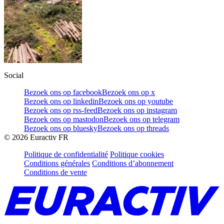
Social
Bezoek ons op facebook
Bezoek ons op x
Bezoek ons op linkedin
Bezoek ons op youtube
Bezoek ons op rss-feed
Bezoek ons op instagram
Bezoek ons op mastodon
Bezoek ons op telegram
Bezoek ons op bluesky
Bezoek ons op threads
©
2026
Euractiv FR
Politique de confidentialité
Politique cookies
Conditions générales
Conditions d’abonnement
Conditions de vente