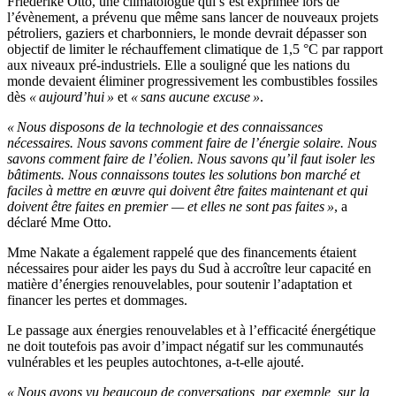
Friederike Otto, une climatologue qui s’est exprimée lors de
l’évènement, a prévenu que même sans lancer de nouveaux projets
pétroliers, gaziers et charbonniers, le monde devrait dépasser son
objectif de limiter le réchauffement climatique de 1,5 °C par rapport
aux niveaux pré-industriels. Elle a souligné que les nations du
monde devaient éliminer progressivement les combustibles fossiles
dès
« aujourd’hui »
et
« sans aucune excuse »
.
« Nous disposons de la technologie et des connaissances
nécessaires. Nous savons comment faire de l’énergie solaire. Nous
savons comment faire de l’éolien. Nous savons qu’il faut isoler les
bâtiments. Nous connaissons toutes les solutions bon marché et
faciles à mettre en œuvre qui doivent être faites maintenant et qui
doivent être faites en premier — et elles ne sont pas faites »
, a
déclaré Mme Otto.
Mme Nakate a également rappelé que des financements étaient
nécessaires pour aider les pays du Sud à accroître leur capacité en
matière d’énergies renouvelables, pour soutenir l’adaptation et
financer les pertes et dommages.
Le passage aux énergies renouvelables et à l’efficacité énergétique
ne doit toutefois pas avoir d’impact négatif sur les communautés
vulnérables et les peuples autochtones, a-t-elle ajouté.
« Nous avons vu beaucoup de conversations, par exemple, sur la