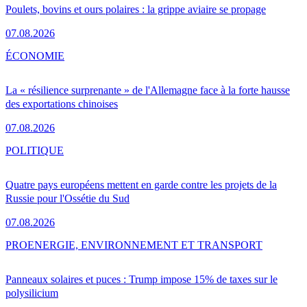
Poulets, bovins et ours polaires : la grippe aviaire se propage
07.08.2026
ÉCONOMIE
La « résilience surprenante » de l'Allemagne face à la forte hausse
des exportations chinoises
07.08.2026
POLITIQUE
Quatre pays européens mettent en garde contre les projets de la
Russie pour l'Ossétie du Sud
07.08.2026
PRO
ENERGIE, ENVIRONNEMENT ET TRANSPORT
Panneaux solaires et puces : Trump impose 15% de taxes sur le
polysilicium