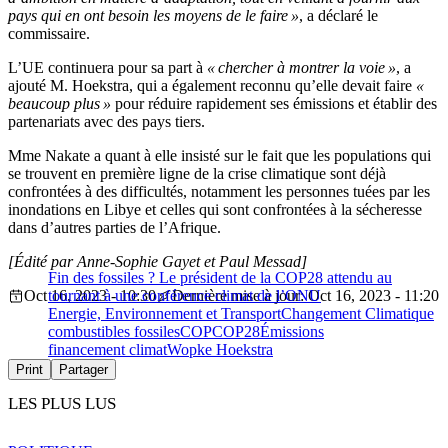
pays qui en ont besoin les moyens de le faire »
, a déclaré le
commissaire.
L’UE continuera pour sa part à
« chercher à montrer la voie »
, a
ajouté M. Hoekstra, qui a également reconnu qu’elle devait faire
«
beaucoup plus »
pour réduire rapidement ses émissions et établir des
partenariats avec des pays tiers.
Mme Nakate a quant à elle insisté sur le fait que les populations qui
se trouvent en première ligne de la crise climatique sont déjà
confrontées à des difficultés, notamment les personnes tuées par les
inondations en Libye et celles qui sont confrontées à la sécheresse
dans d’autres parties de l’Afrique.
[Édité par Anne-Sophie Gayet et Paul Messad]
Fin des fossiles ? Le président de la COP28 attendu au
Oct 16, 2023 - 10:30
tournant à une conférence climat de l’ONU
Dernière mise à jour: Oct 16, 2023 - 11:20
Energie, Environnement et Transport
Changement Climatique
combustibles fossiles
COP
COP28
Émissions
financement climat
Wopke Hoekstra
Print
Partager
LES PLUS LUS