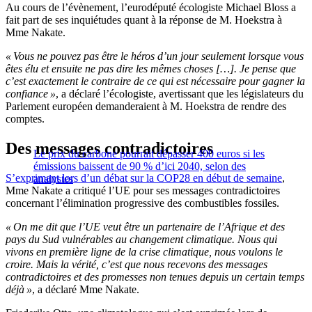
Au cours de l’évènement, l’eurodéputé écologiste Michael Bloss a
fait part de ses inquiétudes quant à la réponse de M. Hoekstra à
Mme Nakate.
« Vous ne pouvez pas être le héros d’un jour seulement lorsque vous
êtes élu et ensuite ne pas dire les mêmes choses […]. Je pense que
c’est exactement le contraire de ce qui est nécessaire pour gagner la
confiance »
, a déclaré l’écologiste, avertissant que les législateurs du
Parlement européen demanderaient à M. Hoekstra de rendre des
comptes.
Des messages contradictoires
Le prix du carbone pourrait dépasser 400 euros si les
émissions baissent de 90 % d’ici 2040, selon des
S’exprimant lors d’un débat sur la COP28 en début de semaine
,
analystes
Mme Nakate a critiqué l’UE pour ses messages contradictoires
concernant l’élimination progressive des combustibles fossiles.
« On me dit que l’UE veut être un partenaire de l’Afrique et des
pays du Sud vulnérables au changement climatique. Nous qui
vivons en première ligne de la crise climatique, nous voulons le
croire. Mais la vérité, c’est que nous recevons des messages
contradictoires et des promesses non tenues depuis un certain temps
déjà »
, a déclaré Mme Nakate.