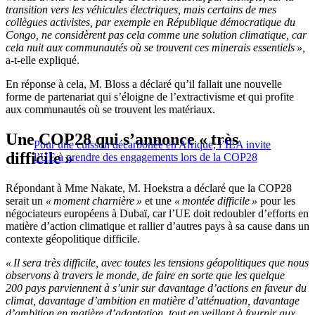
transition vers les véhicules électriques, mais certains de mes
collègues activistes, par exemple en République démocratique du
Congo, ne considèrent pas cela comme une solution climatique, car
cela nuit aux communautés où se trouvent ces minerais essentiels »,
a-t-elle expliqué.
En réponse à cela, M. Bloss a déclaré qu’il fallait une nouvelle
forme de partenariat qui s’éloigne de l’extractivisme et qui profite
aux communautés où se trouvent les matériaux.
Une COP28 qui s’annonce « très
Pour une cuisson décarbonée en Afrique, l’IEA invite
difficile »
l’UE à prendre des engagements lors de la COP28
Répondant à Mme Nakate, M. Hoekstra a déclaré que la COP28
serait un
« moment charnière »
et une
« montée difficile »
pour les
négociateurs européens à Dubaï, car l’UE doit redoubler d’efforts en
matière d’action climatique et rallier d’autres pays à sa cause dans un
contexte géopolitique difficile.
« Il sera très difficile, avec toutes les tensions géopolitiques que nous
observons à travers le monde, de faire en sorte que les quelque
200 pays parviennent à s’unir sur davantage d’actions en faveur du
climat, davantage d’ambition en matière d’atténuation, davantage
d’ambition en matière d’adaptation, tout en veillant à fournir aux