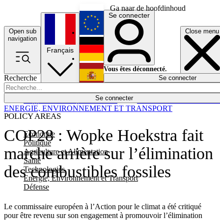
Ga naar de hoofdinhoud
Se connecter
Open sub
Close menu
English
navigation
Français
Deutsch
Vous êtes déconnecté.
Recherche
Se connecter
Español
Lumières éteintes
Se connecter
Rapporteur
Politique
Économie
Newsletters
Evénements
Em
ENERGIE, ENVIRONNEMENT ET TRANSPORT
POLICY AREAS
COP28 : Wopke Hoekstra fait
Economie
Politique
marche arrière sur l’élimination
Agriculture et Alimentation
Santé
des combustibles fossiles
Technologies
Energie, Environnement et Transport
Défense
Le commissaire européen à l’Action pour le climat a été critiqué
pour être revenu sur son engagement à promouvoir l’élimination