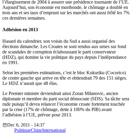
l’élargissement de 2004 à assurer une présidence tournante de l’UE.
Aujourd’hui, son économie est moribonde, le chômage a doublé en
trois ans et ses taux d’emprunt sur les marchés ont aussi frôlé les 7%
ces dernières semaines.
Adhésion en 2013
Hasard du calendrier, son voisin du Sud a aussi organisé des
élections dimanche. Les Croates se sont rendus aux urnes sur fond
de scandales de corruption éclaboussant le parti conservateur
(HDZ), qui domine la vie politique du pays depuis l’indépendance
en 1991.
Selon les premières estimations, c’est le bloc Kukuriku (Cocorico)
de centre gauche qui arrive en tête et obtiendrait 79 des 151 sièges.
Le HDZ n’aurait que 48 élus.
Le Premier ministre deviendrait ainsi Zoran Milanovic, ancien
diplomate et membre du parti social démocrate (SDS). Sa tâche sera
rude puisqu’il devra relancer l’économie croate fortement touchée
par la crise (17% de chômage, dette à 100% du PIB) avant
l’adhésion à l’UE, prévue pour 2013.
Dec 6, 2011 - 14:37
Politique
Chine
International