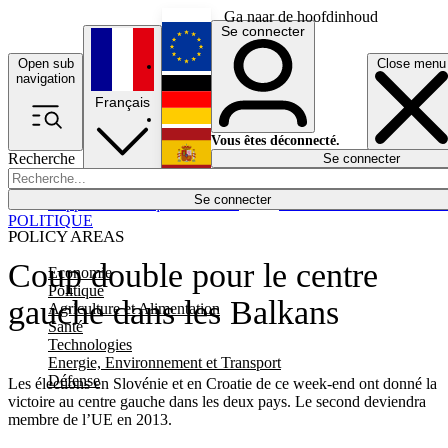
Ga naar de hoofdinhoud
Se connecter
Open sub
Close menu
English
navigation
Français
Deutsch
Vous êtes déconnecté.
Recherche
Se connecter
Español
Lumières éteintes
Se connecter
Rapporteur
Politique
Économie
Newsletters
Evénements
Em
POLITIQUE
POLICY AREAS
Coup double pour le centre
Economie
Politique
gauche dans les Balkans
Agriculture et Alimentation
Santé
Technologies
Energie, Environnement et Transport
Défense
Les élections en Slovénie et en Croatie de ce week-end ont donné la
victoire au centre gauche dans les deux pays. Le second deviendra
membre de l’UE en 2013.