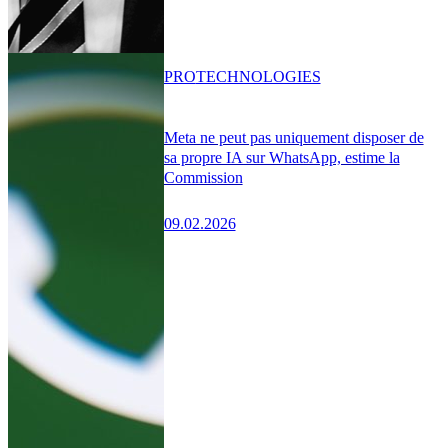
PRO
TECHNOLOGIES
Meta ne peut pas uniquement disposer de
sa propre IA sur WhatsApp, estime la
Commission
09.02.2026