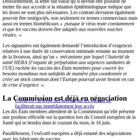
Deuxièmement, la lettre fait valoir qu’il devrait être possible de
mettre fin aux accords si la situation épidémiologique indique que
les doses ne sont plus nécessaires. Les contrats devraient également
pouvoir être renégociés, non seulement en termes commerciaux mais
aussi en termes biomédicaux
« puisque le virus mute constamment
et que les vaccins doivent être adaptés aux nouvelles souches
virales. »
Les signataires ont également demandé l’introduction d’exigences
relatives à une durée de conservation minimale restante au moment
de la livraison, ainsi qu’un
« mécanisme par lequel l’Autorité de
santé HERA [l’organe de préparation aux urgences sanitaires de
l’UE] rachète les vaccins des États membres pour couvrir les
besoins mondiaux non satisfaits de manière plus coordonnée et
créer un stock commun dont l’Europe pourrait avoir besoin en cas
de crise d’urgence ».
La Commission est déjà en négociation
Covid-19 : la levée des brevets sur les vaccins ne
faciliterait pas immédiatement leur accès
Les dix États membres attendent de la Commission qu’elle présente
une position officielle sur la question lors du Conseil européen de la
Santé qui se tiendra dans le courant du mois, le 16 juin.
Parallèlement, l’exécutif européen a déjà entamé des négociations
avec les fabricants de vaccins.