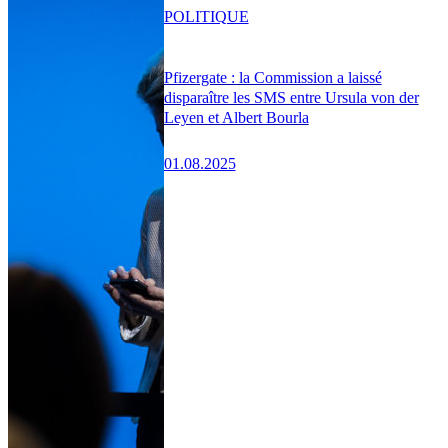
POLITIQUE
Pfizergate : la Commission a laissé
disparaître les SMS entre Ursula von der
Leyen et Albert Bourla
01.08.2025