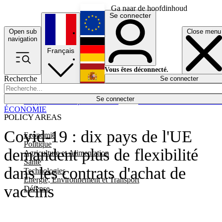
Ga naar de hoofdinhoud
Se connecter
Open sub
Close menu
English
navigation
Français
Deutsch
Vous êtes déconnecté.
Recherche
Se connecter
Español
Lumières éteintes
Se connecter
Rapporteur
Politique
Économie
Newsletters
Evénements
Em
ÉCONOMIE
POLICY AREAS
Covid-19 : dix pays de l'UE
Economie
Politique
demandent plus de flexibilité
Agriculture et Alimentation
Santé
dans les contrats d'achat de
Technologies
Energie, Environnement et Transport
vaccins
Défense