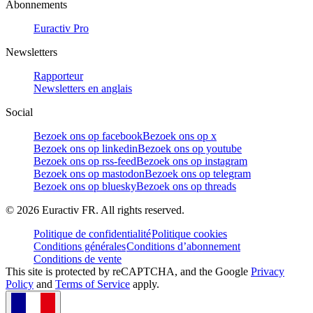
Abonnements
Euractiv Pro
Newsletters
Rapporteur
Newsletters en anglais
Social
Bezoek ons op facebook
Bezoek ons op x
Bezoek ons op linkedin
Bezoek ons op youtube
Bezoek ons op rss-feed
Bezoek ons op instagram
Bezoek ons op mastodon
Bezoek ons op telegram
Bezoek ons op bluesky
Bezoek ons op threads
©
2026
Euractiv FR. All rights reserved.
Politique de confidentialité
Politique cookies
Conditions générales
Conditions d’abonnement
Conditions de vente
This site is protected by reCAPTCHA, and the Google
Privacy
Policy
and
Terms of Service
apply.