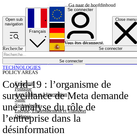
Ga naar de hoofdinhoud
Se connecter
Open sub
Close menu
English
navigation
Français
Deutsch
Vous êtes déconnecté.
Recherche
Se connecter
Español
Lumières éteintes
Se connecter
Rapporteur
Politique
Économie
Newsletters
Evénements
Em
TECHNOLOGIES
POLICY AREAS
Covid-19 : l’organisme de
Economie
Politique
surveillance de Meta demande
Agriculture et Alimentation
Santé
une analyse du rôle de
Technologies
Energie, Environnement et Transport
l’entreprise dans la
Défense
désinformation