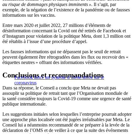
au risque de dommages physiques imminents »
. Il s’agit, par
exemple, de la négation de l’existence de la pandémie ou de fausses
informations sur les vaccins.
Entre mars 2020 et juillet 2022, 27 millions d’éléments de
désinformation concernant la Covid ont été retirés de Facebook et
d’Instagram pour violation de la politique Meta, dont 1,3 million ont
été rétablis à l’issue d’une procédure d’appel.
Les fausses informations qui ne dépassent pas le seuil de retrait
peuvent également être rétrogradées dans les flux ou recevoir des «
étiquettes neutres » offrant des informations vérifiées.
Conclusions et recommandations
Facebook lance un système d’alerte-infox sur le
coronavirus
Dans sa réponse, le Conseil a conclu que Meta ne devait pas
assouplir sa politique de retrait tant que l’Organisation mondiale de
la santé considère toujours la Covid-19 comme une urgence de santé
publique internationale.
Les suggestions initiales selon lesquelles l’entreprise pourrait adopter
une approche plus localisée ont été jugées irréalisables par Meta. Le
Conseil lui a néanmoins recommandé de se préparer à la levée de la
déclaration de l’OMS et de veiller à ce que la suite des événements