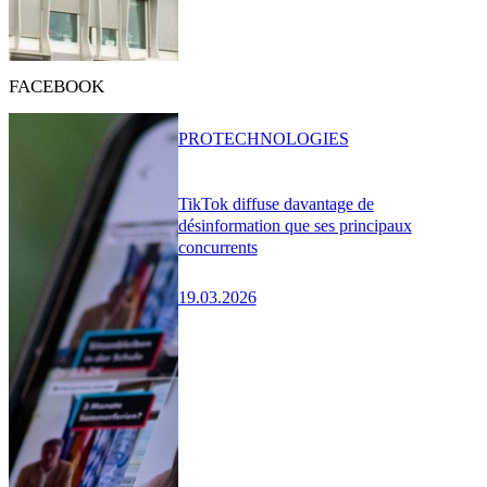
FACEBOOK
PRO
TECHNOLOGIES
TikTok diffuse davantage de
désinformation que ses principaux
concurrents
19.03.2026