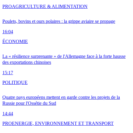
PRO
AGRICULTURE & ALIMENTATION
Poulets, bovins et ours polaires : la grippe aviaire se propage
16:04
ÉCONOMIE
La « résilience surprenante » de l'Allemagne face à la forte hausse
des exportations chinoises
15:17
POLITIQUE
Quatre pays européens mettent en garde contre les projets de la
Russie pour l'Ossétie du Sud
14:44
PRO
ENERGIE, ENVIRONNEMENT ET TRANSPORT