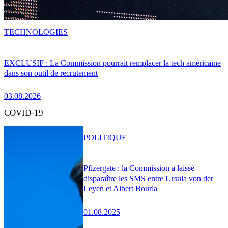
TECHNOLOGIES
EXCLUSIF : La Commission pourrait remplacer la tech américaine
dans son outil de recrutement
03.08.2026
COVID-19
POLITIQUE
Pfizergate : la Commission a laissé
disparaître les SMS entre Ursula von der
Leyen et Albert Bourla
01.08.2025