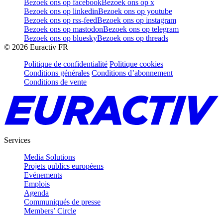
Bezoek ons op facebook
Bezoek ons op x
Bezoek ons op linkedin
Bezoek ons op youtube
Bezoek ons op rss-feed
Bezoek ons op instagram
Bezoek ons op mastodon
Bezoek ons op telegram
Bezoek ons op bluesky
Bezoek ons op threads
©
2026
Euractiv FR
Politique de confidentialité
Politique cookies
Conditions générales
Conditions d’abonnement
Conditions de vente
Services
Media Solutions
Projets publics européens
Evénements
Emplois
Agenda
Communiqués de presse
Members’ Circle