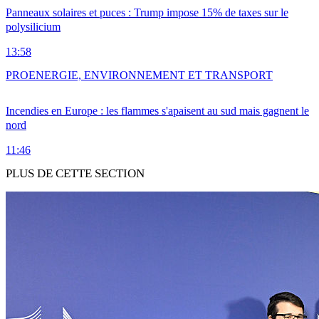
Panneaux solaires et puces : Trump impose 15% de taxes sur le
polysilicium
13:58
PRO
ENERGIE, ENVIRONNEMENT ET TRANSPORT
Incendies en Europe : les flammes s'apaisent au sud mais gagnent le
nord
11:46
PLUS DE CETTE SECTION