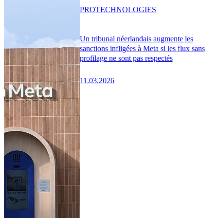
PRO
TECHNOLOGIES
Un tribunal néerlandais augmente les
sanctions infligées à Meta si les flux sans
profilage ne sont pas respectés
11.03.2026