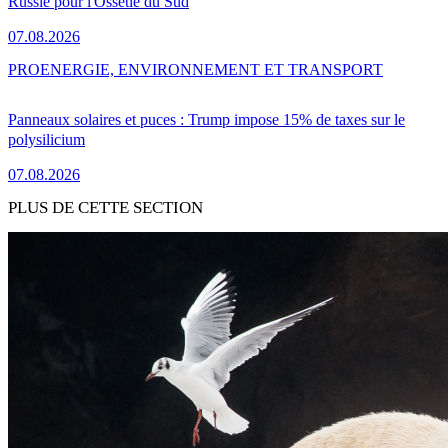
Russie pour l'Ossétie du Sud
07.08.2026
PRO
ENERGIE, ENVIRONNEMENT ET TRANSPORT
Panneaux solaires et puces : Trump impose 15% de taxes sur le
polysilicium
07.08.2026
PLUS DE CETTE SECTION