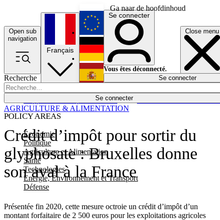
Ga naar de hoofdinhoud
Se connecter
Open sub
Close menu
English
navigation
Français
Deutsch
Vous êtes déconnecté.
Recherche
Se connecter
Español
Lumières éteintes
Se connecter
Rapporteur
Politique
Économie
Newsletters
Evénements
Em
AGRICULTURE & ALIMENTATION
POLICY AREAS
Crédit d’impôt pour sortir du
Economie
Politique
glyphosate : Bruxelles donne
Agriculture et Alimentation
Santé
son aval à la France
Technologies
Energie, Environnement et Transport
Défense
Présentée fin 2020, cette mesure octroie un crédit d’impôt d’un
montant forfaitaire de 2 500 euros pour les exploitations agricoles