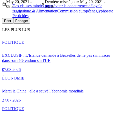
May 20, 2021 -
Dernière mise à jour: May 20, 2021 -
Des clauses miroirs pour éviter la concurrence déloyale
08:35
08:36
en agriculture
Agriculture & Alimentation
Commission européene
glyphosate
Pesticides
Print
Partager
LES PLUS LUS
POLITIQUE
EXCLUSIF : L'Islande demande à Bruxelles de ne pas s'immiscer
dans son référendum sur l'UE
07.08.2026
ÉCONOMIE
Merci la Chine : elle a sauvé l’économie mondiale
27.07.2026
POLITIQUE