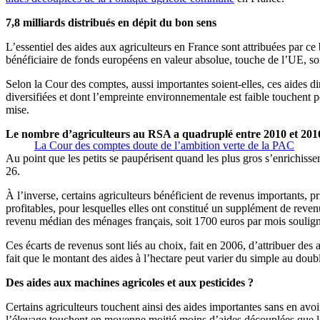
7,8 milliards distribués en dépit du bon sens
L’essentiel des aides aux agriculteurs en France sont attribuées par ce
bénéficiaire de fonds européens en valeur absolue, touche de l’UE, soi
Selon la Cour des comptes, aussi importantes soient-elles, ces aides dir
diversifiées et dont l’empreinte environnementale est faible touchent pe
mise.
Le nombre d’agriculteurs au RSA a quadruplé entre 2010 et 201
La Cour des comptes doute de l’ambition verte de la PAC
Au point que les petits se paupérisent quand les plus gros s’enrichisse
26.
À l’inverse, certains agriculteurs bénéficient de revenus importants, p
profitables, pour lesquelles elles ont constitué un supplément de reven
revenu médian des ménages français, soit 1700 euros par mois soulign
Ces écarts de revenus sont liés au choix, fait en 2006, d’attribuer des
fait que le montant des aides à l’hectare peut varier du simple au doub
Des aides aux machines agricoles et aux pesticides ?
Certains agriculteurs touchent ainsi des aides importantes sans en avoir
l’élevage touchent en moyenne moitié moins d’aides découplées que leu