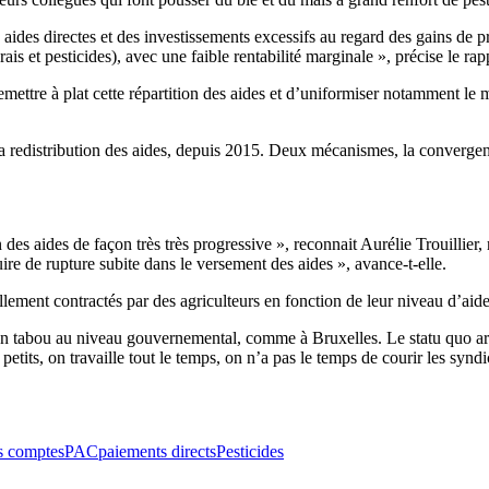
es aides directes et des investissements excessifs au regard des gains d
 et pesticides), avec une faible rentabilité marginale », précise le rap
ttre à plat cette répartition des aides et d’uniformiser notamment le m
edistribution des aides, depuis 2015. Deux mécanismes, la convergence 
n des aides de façon très très progressive », reconnait Aurélie Trouillie
uire de rupture subite dans le versement des aides », avance-t-elle.
ment contractés par des agriculteurs en fonction de leur niveau d’aide, 
un tabou au niveau gouvernemental, comme à Bruxelles. Le statu quo arran
petits, on travaille tout le temps, on n’a pas le temps de courir les syndi
s comptes
PAC
paiements directs
Pesticides