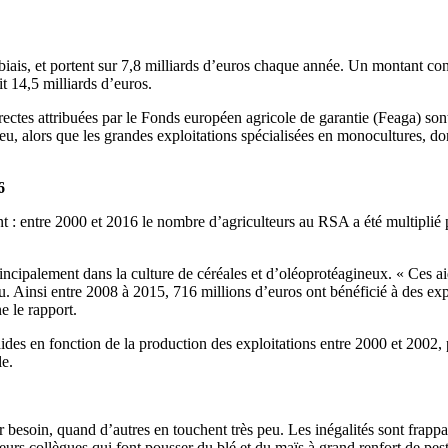
 biais, et portent sur 7,8 milliards d’euros chaque année. Un montant cons
t 14,5 milliards d’euros.
ectes attribuées par le Fonds européen agricole de garantie (Feaga) sont 
u, alors que les grandes exploitations spécialisées en monocultures, dont
6
nt : entre 2000 et 2016 le nombre d’agriculteurs au RSA a été multiplié 
rincipalement dans la culture de céréales et d’oléoprotéagineux. « Ces ai
u. Ainsi entre 2008 à 2015, 716 millions d’euros ont bénéficié à des exp
e le rapport.
 aides en fonction de la production des exploitations entre 2000 et 2002,
le.
 besoin, quand d’autres en touchent très peu. Les inégalités sont frappant
rs collègues qui font pousser du blé et du maïs à grand renfort de pest