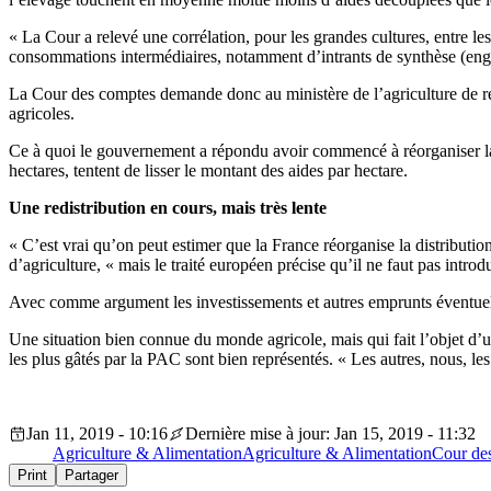
« La Cour a relevé une corrélation, pour les grandes cultures, entre l
consommations intermédiaires, notamment d’intrants de synthèse (engrais
La Cour des comptes demande donc au ministère de l’agriculture de reme
agricoles.
Ce à quoi le gouvernement a répondu avoir commencé à réorganiser la r
hectares, tentent de lisser le montant des aides par hectare.
Une redistribution en cours, mais très lente
« C’est vrai qu’on peut estimer que la France réorganise la distributio
d’agriculture, « mais le traité européen précise qu’il ne faut pas introd
Avec comme argument les investissements et autres emprunts éventuelle
Une situation bien connue du monde agricole, mais qui fait l’objet d’
les plus gâtés par la PAC sont bien représentés. « Les autres, nous, les 
Jan 11, 2019 - 10:16
Dernière mise à jour: Jan 15, 2019 - 11:32
Agriculture & Alimentation
Agriculture & Alimentation
Cour de
Print
Partager