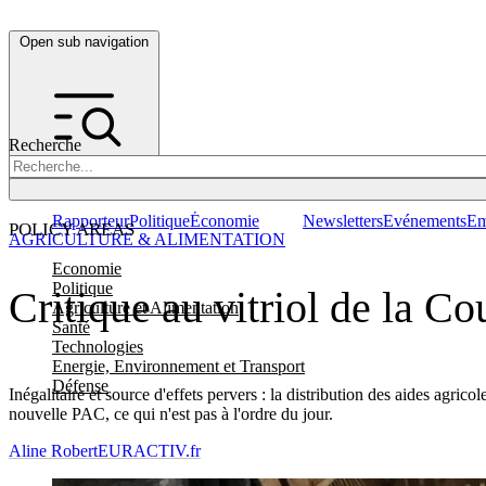
Open sub navigation
Recherche
Rapporteur
Politique
Économie
Newsletters
Evénements
Em
POLICY AREAS
AGRICULTURE & ALIMENTATION
Economie
Politique
Critique au vitriol de la C
Agriculture et Alimentation
Santé
Technologies
Energie, Environnement et Transport
Défense
Inégalitaire et source d'effets pervers : la distribution des aides agr
nouvelle PAC, ce qui n'est pas à l'ordre du jour.
Aline Robert
EURACTIV.fr