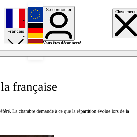
Se connecter
Close menu
English
Français
Deutsch
Vous êtes déconnecté.
Se connecter
Español
Lumières éteintes
la française
 référé. La chambre demande à ce que la répartition évolue lors de la