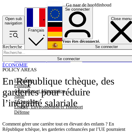
Ga naar de hoofdinhoud
Se connecter
Open sub
Close menu
English
navigation
Français
Deutsch
Vous êtes déconnecté.
Recherche
Se connecter
Español
Lumières éteintes
Se connecter
Rapporteur
Politique
Économie
Newsletters
Evénements
Em
ÉCONOMIE
POLICY AREAS
En République tchèque, des
Economie
Politique
garderies pour réduire
Agriculture et Alimentation
Santé
l’inégalité salariale
Technologies
Energie, Environnement et Transport
Défense
Comment gérer une carrière tout en élevant des enfants ? En
République tchèque, les garderies cofinancées par l’UE pourraient