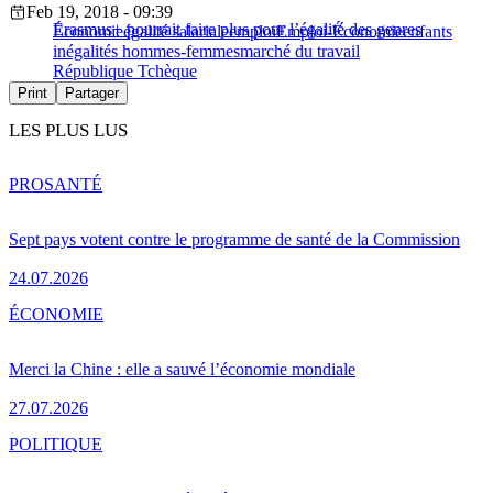
Feb 19, 2018 - 09:39
Erasmus+ pourrait faire plus pour l’égalité des genres
Économie
égalité salariale
emploi
Emploi-Économie
enfants
inégalités hommes-femmes
marché du travail
République Tchèque
Print
Partager
LES PLUS LUS
PRO
SANTÉ
Sept pays votent contre le programme de santé de la Commission
24.07.2026
ÉCONOMIE
Merci la Chine : elle a sauvé l’économie mondiale
27.07.2026
POLITIQUE