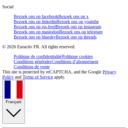
Social
Bezoek ons op facebook
Bezoek ons op x
Bezoek ons op linkedin
Bezoek ons op youtube
Bezoek ons op rss-feed
Bezoek ons op instagram
Bezoek ons op mastodon
Bezoek ons op telegram
Bezoek ons op bluesky
Bezoek ons op threads
©
2026
Euractiv FR. All rights reserved.
Politique de confidentialité
Politique cookies
Conditions générales
Conditions d’abonnement
Conditions de vente
This site is protected by reCAPTCHA, and the Google
Privacy
Policy
and
Terms of Service
apply.
Français