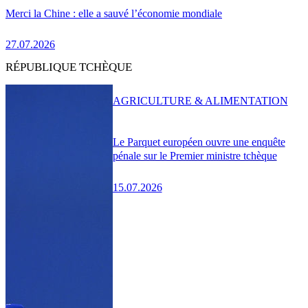
Merci la Chine : elle a sauvé l’économie mondiale
27.07.2026
RÉPUBLIQUE TCHÈQUE
AGRICULTURE & ALIMENTATION
Le Parquet européen ouvre une enquête
pénale sur le Premier ministre tchèque
15.07.2026