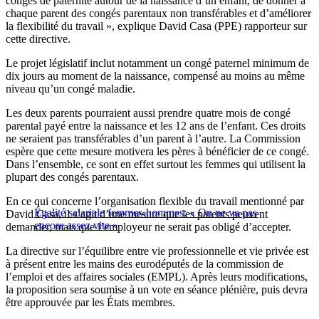
congés de paternité autour de la naissance d’un enfant, de donner à
chaque parent des congés parentaux non transférables et d’améliorer
la flexibilité du travail », explique David Casa (PPE) rapporteur sur
cette directive.
Le projet législatif inclut notamment un congé paternel minimum de
dix jours au moment de la naissance, compensé au moins au même
niveau qu’un congé maladie.
Les deux parents pourraient aussi prendre quatre mois de congé
parental payé entre la naissance et les 12 ans de l’enfant. Ces droits
ne seraient pas transférables d’un parent à l’autre. La Commission
espère que cette mesure motivera les pères à bénéficier de ce congé.
Dans l’ensemble, ce sont en effet surtout les femmes qui utilisent la
plupart des congés parentaux.
En ce qui concerne l’organisation flexible du travail mentionné par
Égalité salariale femmes-hommes: « On ne va pas
David Casa, il s’agit d’une mesure que les parents peuvent
encore assez vite »
demander, mais que l’employeur ne serait pas obligé d’accepter.
La directive sur l’équilibre entre vie professionnelle et vie privée est
à présent entre les mains des eurodéputés de la commission de
l’emploi et des affaires sociales (EMPL). Après leurs modifications,
la proposition sera soumise à un vote en séance plénière, puis devra
être approuvée par les États membres.