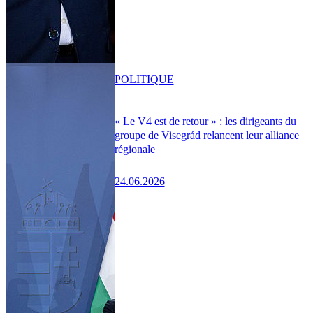
POLITIQUE
« Le V4 est de retour » : les dirigeants du
groupe de Visegrád relancent leur alliance
régionale
24.06.2026