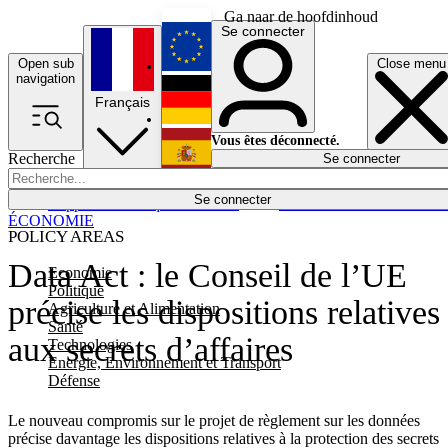
Ga naar de hoofdinhoud
Se connecter
Open sub
Close menu
English
navigation
Français
Deutsch
Vous êtes déconnecté.
Recherche
Se connecter
Español
Lumières éteintes
Se connecter
Rapporteur
Politique
Économie
Newsletters
Evénements
Em
ÉCONOMIE
POLICY AREAS
Data Act : le Conseil de l’UE
Economie
Politique
précise les dispositions relatives
Agriculture et Alimentation
Santé
aux secrets d’affaires
Technologies
Energie, Environnement et Transport
Défense
Le nouveau compromis sur le projet de règlement sur les données
précise davantage les dispositions relatives à la protection des secrets