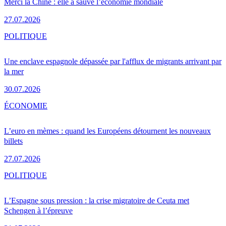
Merci la Chine : elle a sauvé l’économie mondiale
27.07.2026
POLITIQUE
Une enclave espagnole dépassée par l'afflux de migrants arrivant par
la mer
30.07.2026
ÉCONOMIE
L’euro en mèmes : quand les Européens détournent les nouveaux
billets
27.07.2026
POLITIQUE
L’Espagne sous pression : la crise migratoire de Ceuta met
Schengen à l’épreuve