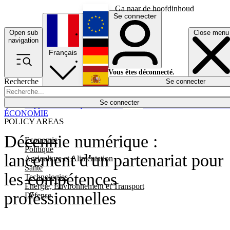
Ga naar de hoofdinhoud
Se connecter
Open sub
Close menu
English
navigation
Français
Deutsch
Vous êtes déconnecté.
Recherche
Se connecter
Español
Lumières éteintes
Se connecter
Rapporteur
Politique
Économie
Newsletters
Evénements
Em
ÉCONOMIE
POLICY AREAS
Décennie numérique :
Economie
Politique
lancement d'un partenariat pour
Agriculture et Alimentation
Santé
les compétences
Technologies
Energie, Environnement et Transport
professionnelles
Défense