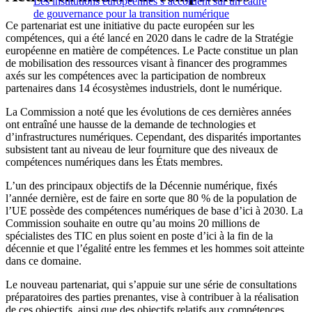
Les institutions européennes s’accordent sur un cadre
de gouvernance pour la transition numérique
Ce partenariat est une initiative du pacte européen sur les
compétences, qui a été lancé en 2020 dans le cadre de la Stratégie
européenne en matière de compétences. Le Pacte constitue un plan
de mobilisation des ressources visant à financer des programmes
axés sur les compétences avec la participation de nombreux
partenaires dans 14 écosystèmes industriels, dont le numérique.
La Commission a noté que les évolutions de ces dernières années
ont entraîné une hausse de la demande de technologies et
d’infrastructures numériques. Cependant, des disparités importantes
subsistent tant au niveau de leur fourniture que des niveaux de
compétences numériques dans les États membres.
L’un des principaux objectifs de la Décennie numérique, fixés
l’année dernière, est de faire en sorte que 80 % de la population de
l’UE possède des compétences numériques de base d’ici à 2030. La
Commission souhaite en outre qu’au moins 20 millions de
spécialistes des TIC en plus soient en poste d’ici à la fin de la
décennie et que l’égalité entre les femmes et les hommes soit atteinte
dans ce domaine.
Le nouveau partenariat, qui s’appuie sur une série de consultations
préparatoires des parties prenantes, vise à contribuer à la réalisation
de ces objectifs, ainsi que des objectifs relatifs aux compétences