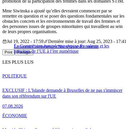
promotion de la participation des femmes dans les domaines STIM
.
Mme Siwinska a ajouté qu’elles devraient commencer par se
remettre en question et se poser des questions fondamentales sur les
obstacles concrets et les environnements de travail des femmes et
des personnes issues de groupes minoritaires qui travaillent au sein
de leurs propres organisations.
Jul 19, 2022 - 17:59
Dernière mise à jour: Aug 25, 2023 - 17:41
La Commission européenne expose les valeurs et les
Économie
Compétences Numériques
Économie
principes de l’UE à l’ère numérique
Print
Partager
LES PLUS LUS
POLITIQUE
EXCLUSIF : L'Islande demande à Bruxelles de ne pas s'immiscer
dans son référendum sur l'UE
07.08.2026
ÉCONOMIE