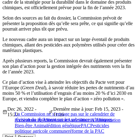
cadre de la stratégie pour la durabilité dans le domaine des produits
chimiques, est officiellement prévue pour la fin de l’année 2023.
Selon des sources au fait du dossier, la Commission prévoit de
présenter la proposition dès qu’elle sera prête, ce qui signifie qu’elle
pourrait arriver plus tôt que prévu.
Le nouveau cadre aura un impact sur un large éventail de produits
chimiques, allant des pesticides aux polymères utilisés pour créer des
matériaux plastiques.
Après plusieurs reports, la Commission devrait également présenter
son plan d’action pour la gestion intégrée des nutriments vers la fin
de l’année 2023.
Ce plan d’action vise à atteindre les objectifs du Pacte vert pour
l’Europe (
Green Deal
), à savoir réduire les pertes de nutriments d’au
moins 50 % et l’utilisation d’engrais d’au moins 20 % d’ici 2030 en
Europe, et viendra compléter le plan d’action « zéro pollution ».
Dec 26, 2022 -
Dernière mise à jour: Feb 15, 2023 -
La Commission ne s’engage pas sur le calendrier de
15:22
11:26
révision du règlement sur les substances chimiques
Agriculture & Alimentation
Agriculture & Alimentation
Bien-être Animal
édition génétique
PAC
Pesticides
politique agricole commune
réforme de la PAC