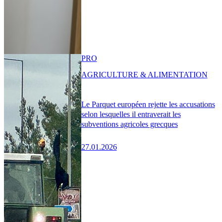
PRO
AGRICULTURE & ALIMENTATION
Le Parquet européen rejette les accusations
selon lesquelles il entraverait les
subventions agricoles grecques
27.01.2026