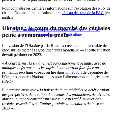
Pour connaître les dernières informations sur l’évolution des PSN de
chaque État membre, consultez notre
tableau de suivi de la PAC
(en
anglais).
Ukraine : le cours du marché des céréales
PAC : un budget trop restreint pour faire face aux crises
peine à remonter la pente
futures, selon le commissaire à l’Agriculture
L’invasion de l’Ukraine par la Russie a créé une onde véritable de
choc sur les marchés agroalimentaires mondiaux — et cette situation
devrait perdurer en 2023.
« À court terme, la situation est particulièrement pesante, avec de
multiples défis auxquels les agriculteurs devront faire face au
printemps prochain »
, peut-on lire dans un
rapport
de décembre de
l’Organisation des Nations unies pour l’alimentation et l’agriculture
(FAO).
Elle précise aussi que
« la baisse de la rentabilité et la détérioration
des perspectives de création de revenus des producteurs de céréales
auront un impact considérable sur leur capacité à cultiver des
céréales essentielles et d’autres produits alimentaires de base en
2023 »
.