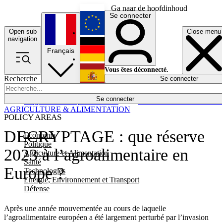
Ga naar de hoofdinhoud
Se connecter
Open sub
Close menu
English
navigation
Français
Deutsch
Vous êtes déconnecté.
Recherche
Se connecter
Español
Lumières éteintes
Se connecter
Rapporteur
Politique
Économie
Newsletters
Evénements
Em
AGRICULTURE & ALIMENTATION
POLICY AREAS
DECRYPTAGE : que réserve
Economie
Politique
2023 à l’agroalimentaire en
Agriculture et Alimentation
Santé
Europe ?
Technologies
Energie, Environnement et Transport
Défense
Après une année mouvementée au cours de laquelle
l’agroalimentaire européen a été largement perturbé par l’invasion