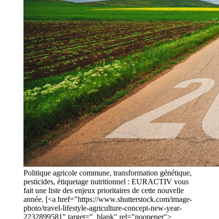
Politique agricole commune, transformation génétique,
pesticides, étiquetage nutritionnel : EURACTIV vous
fait une liste des enjeux prioritaires de cette nouvelle
année. [<a href="https://www.shutterstock.com/image-
photo/travel-lifestyle-agriculture-concept-new-year-
2232899581" target="_blank" rel="noopener">