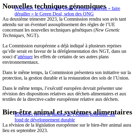
Nouvelles techniques génomiques
Pesticides : une nouvelle étude d’impact pourrait « faire
dérailler » le Green Deal, selon des ONG
Au deuxième trimestre 2023, la Commission rendra son avis tant
attendu sur un éventuel assouplissement des règles de l’UE
concernant les nouvelles techniques génétiques (
New Genetic
Techniques,
NGT).
La Commission européenne a déjà indiqué à plusieurs reprises
qu’elle serait en faveur de la déréglementation des NGT, dans un
souci d’
atténuer
les effets de certains de ses autres plans
environnementaux.
Dans le même temps, la Commission présentera son initiative sur la
protection, la gestion durable et la restauration des sols de l’Union.
Dans le même temps, l’exécutif européen devrait présenter une
révision des dispositions relatives aux déchets alimentaires et aux
textiles de la directive-cadre européenne relative aux déchets.
Bien-être animal et systèmes alimentaires
Bruxelles ravive la flamme de l’édition génétique sur
fond de développement durable
La révision de la législation européenne sur le bien-être animal aura
lieu en septembre 2023.