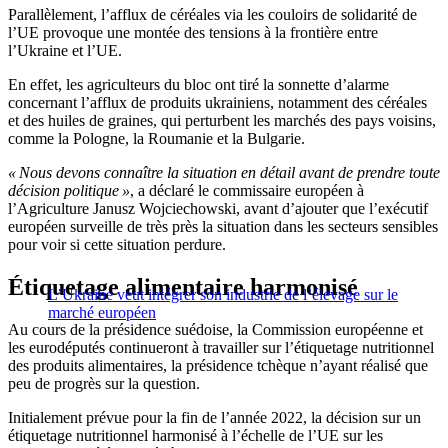
Parallèlement, l’afflux de céréales via les couloirs de solidarité de
l’UE provoque une montée des tensions à la frontière entre
l’Ukraine et l’UE.
En effet, les agriculteurs du bloc ont tiré la sonnette d’alarme
concernant l’afflux de produits ukrainiens, notamment des céréales
et des huiles de graines, qui perturbent les marchés des pays voisins,
comme la Pologne, la Roumanie et la Bulgarie.
« Nous devons connaître la situation en détail avant de prendre toute
décision politique »
, a déclaré le commissaire européen à
l’Agriculture Janusz Wojciechowski, avant d’ajouter que l’exécutif
européen surveille de très près la situation dans les secteurs sensibles
pour voir si cette situation perdure.
Étiquetage alimentaire harmonisé
L’Ukraine veut intégrer son industrie de l’élevage sur le
marché européen
Au cours de la présidence suédoise, la Commission européenne et
les eurodéputés continueront à travailler sur l’étiquetage nutritionnel
des produits alimentaires, la présidence tchèque n’ayant réalisé que
peu de progrès sur la question.
Initialement prévue pour la fin de l’année 2022, la décision sur un
étiquetage nutritionnel harmonisé à l’échelle de l’UE sur les