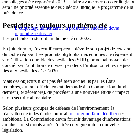
emballages a été reportée à 2023 — faire avancer ce dossier litigieux
sera une priorité essentielle des Suédois, indique le programme de la
présidence.
Pesticides : toujours un thème clé
L’étiquetage alimentaire : la présidence suédoise devra
reprendre le dossier
Les pesticides resteront un thème clé en 2023.
En juin dernier, l’exécutif européen a dévoilé son projet de révision
du cadre régissant les produits phytopharmaceutiques : le règlement
sur l’utilisation durable des pesticides (SUR), principal moyen de
concrétiser l’ambition de diviser par deux l’utilisation et les risques
liés aux pesticides d’ici 2030.
Mais ces objectifs n’ont pas été bien accueillis par les États
membres, qui ont officiellement demandé à la Commission, lundi
dernier (19 décembre), de procéder à une nouvelle étude d’impact
sur la sécurité alimentaire.
Selon plusieurs groupes de défense de l’environnement, la
réalisation de telles études pourrait
retarder ou faire dérailler
ces
ambitions. La Commission devra fournir davantage d’informations
au plus tard six mois après l’entrée en vigueur de la nouvelle
législation.