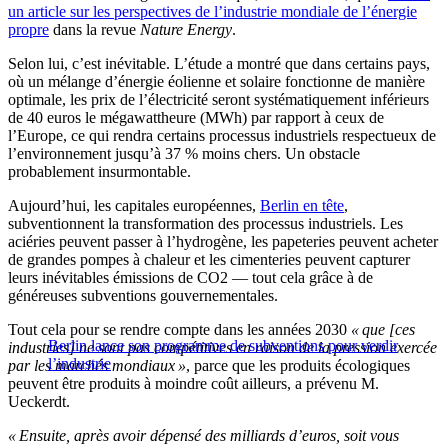
un article sur les perspectives de l’industrie mondiale de l’énergie
propre
dans la revue
Nature Energy
.
Selon lui, c’est inévitable. L’étude a montré que dans certains pays,
où un mélange d’énergie éolienne et solaire fonctionne de manière
optimale, les prix de l’électricité seront systématiquement inférieurs
de 40 euros le mégawattheure (MWh) par rapport à ceux de
l’Europe, ce qui rendra certains processus industriels respectueux de
l’environnement jusqu’à 37 % moins chers. Un obstacle
probablement insurmontable.
Aujourd’hui, les capitales européennes,
Berlin en tête
,
subventionnent la transformation des processus industriels. Les
aciéries peuvent passer à l’hydrogène, les papeteries peuvent acheter
de grandes pompes à chaleur et les cimenteries peuvent capturer
leurs inévitables émissions de CO2 — tout cela grâce à de
généreuses subventions gouvernementales.
Tout cela pour se rendre compte dans les années 2030
« que [ces
Berlin lance son programme de subventions pour verdir
industries] ne sont pas compétitives en raison de la pression exercée
l’industrie
par les marchés mondiaux »
, parce que les produits écologiques
peuvent être produits à moindre coût ailleurs, a prévenu M.
Ueckerdt.
« Ensuite, après avoir dépensé des milliards d’euros, soit vous