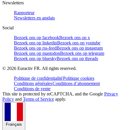
Newsletters
Rapporteur
Newsletters en anglais
Social
Bezoek ons op facebook
Bezoek ons op x
Bezoek ons op linkedin
Bezoek ons op youtube
Bezoek ons op rss-feed
Bezoek ons op instagram
Bezoek ons op mastodon
Bezoek ons op telegram
Bezoek ons op bluesky
Bezoek ons op threads
©
2026
Euractiv FR. All rights reserved.
Politique de confidentialité
Politique cookies
Conditions générales
Conditions d’abonnement
Conditions de vente
This site is protected by reCAPTCHA, and the Google
Privacy
Policy
and
Terms of Service
apply.
Français