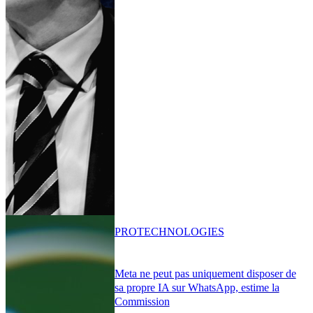
PRO
TECHNOLOGIES
Meta ne peut pas uniquement disposer de
sa propre IA sur WhatsApp, estime la
Commission