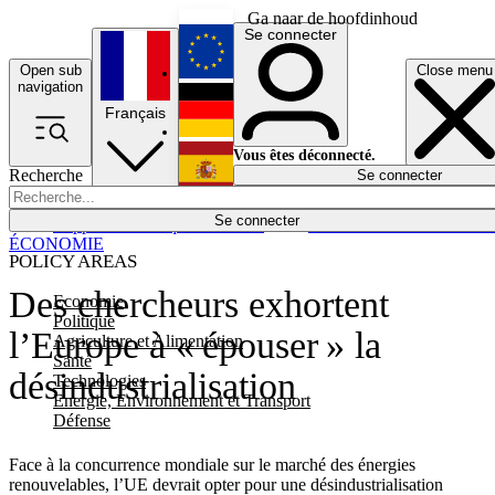
Ga naar de hoofdinhoud
Se connecter
Open sub
Close menu
English
navigation
Français
Deutsch
Vous êtes déconnecté.
Recherche
Se connecter
Español
Lumières éteintes
Se connecter
Rapporteur
Politique
Économie
Newsletters
Evénements
Em
ÉCONOMIE
POLICY AREAS
Des chercheurs exhortent
Economie
Politique
l’Europe à « épouser » la
Agriculture et Alimentation
Santé
désindustrialisation
Technologies
Energie, Environnement et Transport
Défense
Face à la concurrence mondiale sur le marché des énergies
renouvelables, l’UE devrait opter pour une désindustrialisation