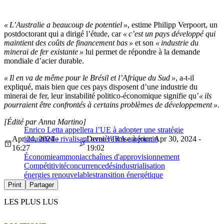
« L’Australie a beaucoup de potentiel »
, estime Philipp Verpoort, un
postdoctorant qui a dirigé l’étude, car
« c’est un pays développé qui
maintient des coûts de financement bas »
et son
« industrie du
minerai de fer existante »
lui permet de répondre à la demande
mondiale d’acier durable.
« Il en va de même pour le Brésil et l’Afrique du Sud »
, a-t-il
expliqué, mais bien que ces pays disposent d’une industrie du
minerai de fer, leur instabilité politico-économique signifie qu’
« ils
pourraient être confrontés à certains problèmes de développement »
.
[Édité par Anna Martino]
Enrico Letta appellera l’UE à adopter une stratégie
Apr 24, 2024 -
industrielle rivalisant avec l’IRA américain
Dernière mise à jour: Apr 30, 2024 -
16:27
19:02
Économie
ammoniac
chaînes d'approvisionnement
Compétitivité
concurrence
désindustrialisation
énergies renouvelables
transition énergétique
Print
Partager
LES PLUS LUS