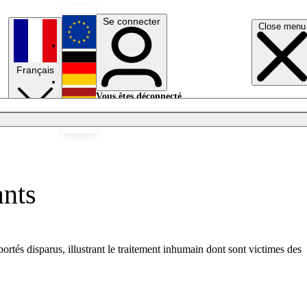
Se connecter
Close menu
English
Français
Deutsch
Vous êtes déconnecté.
Se connecter
Español
Lumières éteintes
ants
rtés disparus, illustrant le traitement inhumain dont sont victimes des