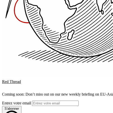
Red Thread
Coming soon: Don’t miss out on our new weekly briefing on EU-Asia 
Entrez votre email
S'abonner