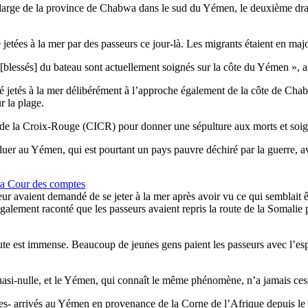
u large de la province de Chabwa dans le sud du Yémen, le deuxième dr
etées à la mer par des passeurs ce jour-là. Les migrants étaient en major
blessés] du bateau sont actuellement soignés sur la côte du Yémen », a 
é jetés à la mer délibérément à l’approche également de la côte de Cha
r la plage.
al de la Croix-Rouge (CICR) pour donner une sépulture aux morts et soig
uer au Yémen, qui est pourtant un pays pauvre déchiré par la guerre, ave
n la Cour des comptes
leur avaient demandé de se jeter à la mer après avoir vu ce qui semblait 
 également raconté que les passeurs avaient repris la route de la Somali
ute est immense. Beaucoup de jeunes gens paient les passeurs avec l’espo
 quasi-nulle, et le Yémen, qui connaît le même phénomène, n’a jamais ces
s- arrivés au Yémen en provenance de la Corne de l’Afrique depuis le