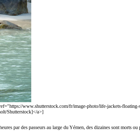
 href="https://www.shutterstock.com/fr/image-photo/life-jackets-floa
t/Shutterstock]</a>]
heures par des passeurs au large du Yémen, des dizaines sont morts ou po