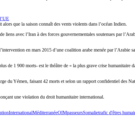
 l’UE
t alors que la saison connaît des vents violents dans l’océan Indien.
s de liens avec l’Iran à des forces gouvernementales soutenues par l’Ar
 l’intervention en mars 2015 d’une coalition arabe menée par l’Arabie sa
s de 1 900 morts- est le théâtre de « la plus grave crise humanitaire d
arge du Yémen, faisant 42 morts et selon un rapport confidentiel des Na
nçant une violation du droit humanitaire international.
ation
International
Méditerranée
OIM
passeurs
Somalie
trafic d'êtres humai