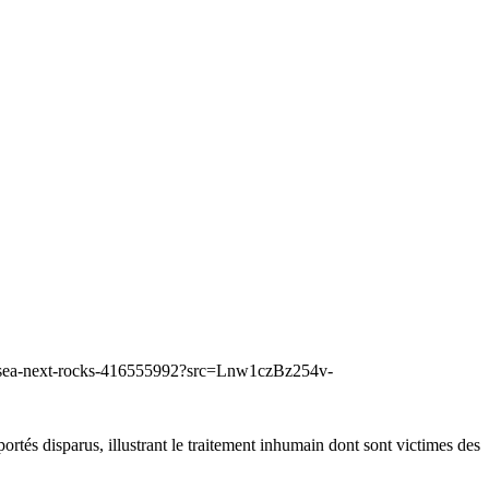
ting-sea-next-rocks-416555992?src=Lnw1czBz254v-
rtés disparus, illustrant le traitement inhumain dont sont victimes des