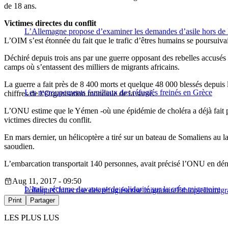
de 18 ans.
Victimes directes du conflit
L’Allemagne propose d’examiner les demandes d’asile hors de
L’OIM s’est étonnée du fait que le trafic d’êtres humains se poursuivai
Déchiré depuis trois ans par une guerre opposant des rebelles accusé
camps où s’entassent des milliers de migrants africains.
La guerre a fait près de 8 400 morts et quelque 48 000 blessés depuis
Les regroupements familiaux des réfugiés freinés en Grèce
chiffres de l’Organisation mondiale de la santé.
L’ONU estime que le Yémen -où une épidémie de choléra a déjà fait plu
victimes directes du conflit.
En mars dernier, un hélicoptère a tiré sur un bateau de Somaliens au l
saoudien.
L’embarcation transportait 140 personnes, avait précisé l’ONU en déno
Aug 11, 2017 - 09:50
L’Italie réclame davantage de solidarité sur la crise migratoire
Politique
Chine
crise des réfugiés
crise migratoire
Éthiopie
Immigr
Print
Partager
LES PLUS LUS