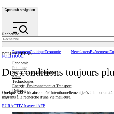
Open sub navigation
Recherche
Rapporteur
Politique
Économie
Newsletters
Evénements
Em
POLICY AREAS
POLITIQUE
Economie
Politique
Des conditions toujours pl
Agriculture et Alimentation
Santé
Technologies
Energie, Environnement et Transport
Défense
Quelque 300 Africains ont été intentionnellement jetés à la mer en 24 
migrants à la recherche d'une vie meilleure.
EURACTIV.fr avec l'AFP