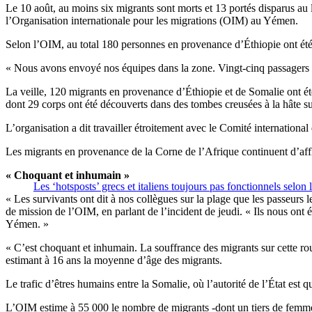
Le 10 août, au moins six migrants sont morts et 13 portés disparus a
l’Organisation internationale pour les migrations (OIM) au Yémen.
Selon l’OIM, au total 180 personnes en provenance d’Éthiopie ont été j
« Nous avons envoyé nos équipes dans la zone. Vingt-cinq passagers [
La veille, 120 migrants en provenance d’Éthiopie et de Somalie ont ét
dont 29 corps ont été découverts dans des tombes creusées à la hâte su
L’organisation a dit travailler étroitement avec le Comité internation
Les migrants en provenance de la Corne de l’Afrique continuent d’affl
« Choquant et inhumain »
Les ‘hotsposts’ grecs et italiens toujours pas fonctionnels selo
« Les survivants ont dit à nos collègues sur la plage que les passeurs 
de mission de l’OIM, en parlant de l’incident de jeudi. « Ils nous ont
Yémen. »
« C’est choquant et inhumain. La souffrance des migrants sur cette ro
estimant à 16 ans la moyenne d’âge des migrants.
Le trafic d’êtres humains entre la Somalie, où l’autorité de l’État est
L’OIM estime à 55 000 le nombre de migrants -dont un tiers de femme