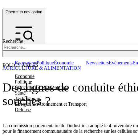
Open sub navigation
Recherche
Rapporteur
Politique
Économie
Newsletters
Evénements
Em
POLICY AREAS
AGRICULTURE & ALIMENTATION
Economie
Politique
Des lignes de conduite éthiq
Agriculture et Alimentation
Santé
souches ?
Technologies
Energie, Environnement et Transport
Défense
La commission parlementaire de l'industrie a adopté le 4 novembre un r
pour le financement communautaire de la recherche sur les cellules so