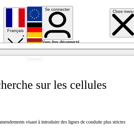
Se connecter
Close menu
English
Français
Deutsch
Vous êtes déconnecté.
Se connecter
Español
Lumières éteintes
herche sur les cellules
amendements visant à introduire des lignes de conduite plus strictes