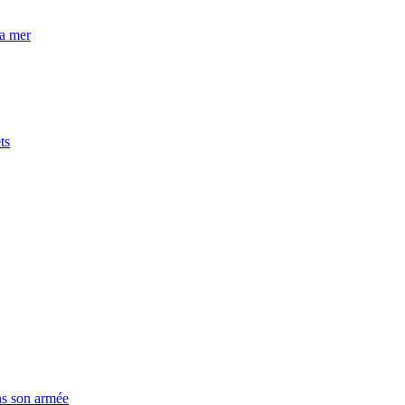
la mer
ts
ns son armée