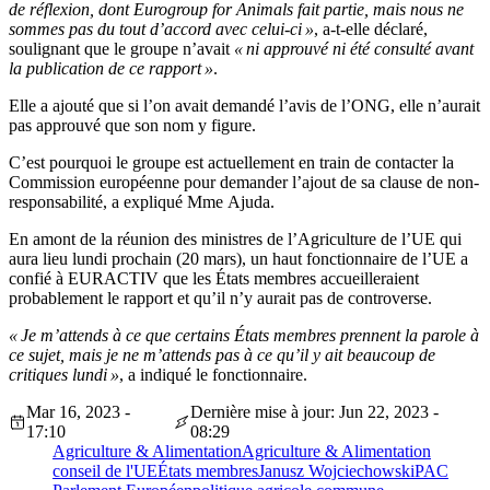
de réflexion, dont Eurogroup for Animals fait partie, mais nous ne
sommes pas du tout d’accord avec celui-ci »
, a-t-elle déclaré,
soulignant que le groupe n’avait
« ni approuvé ni été consulté avant
la publication de ce rapport »
.
Elle a ajouté que si l’on avait demandé l’avis de l’ONG, elle n’aurait
pas approuvé que son nom y figure.
C’est pourquoi le groupe est actuellement en train de contacter la
Commission européenne pour demander l’ajout de sa clause de non-
responsabilité, a expliqué Mme Ajuda.
En amont de la réunion des ministres de l’Agriculture de l’UE qui
aura lieu lundi prochain (20 mars), un haut fonctionnaire de l’UE a
confié à EURACTIV que les États membres accueilleraient
probablement le rapport et qu’il n’y aurait pas de controverse.
« Je m’attends à ce que certains États membres prennent la parole à
ce sujet, mais je ne m’attends pas à ce qu’il y ait beaucoup de
critiques lundi »
, a indiqué le fonctionnaire.
Mar 16, 2023 -
Dernière mise à jour: Jun 22, 2023 -
17:10
08:29
Agriculture & Alimentation
Agriculture & Alimentation
conseil de l'UE
États membres
Janusz Wojciechowski
PAC