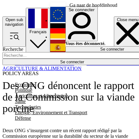
Ga naar de hoofdinhoud
Se connecter
Open sub
Close menu
English
navigation
Français
Deutsch
Vous êtes déconnecté.
Recherche
Se connecter
Español
Lumières éteintes
Se connecter
Rapporteur
Politique
Économie
Newsletters
Evénements
Em
AGRICULTURE & ALIMENTATION
POLICY AREAS
Des ONG dénoncent le rapport
Economie
Politique
de la Commission sur la viande
Agriculture et Alimentation
Santé
porcine
Technologies
Energie, Environnement et Transport
Défense
Deux ONG s’insurgent contre un récent rapport rédigé par la
Commission européenne sur la durabilité du secteur de la viande