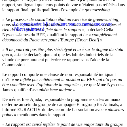
rapport, soulignant que leurs points de vue n’étaient pas reflétés dans
le rapport final, qu’ils qualifient d’exemple de
greenwashing
.
« Le processus de consultation était un exercice de greenwashing,
Le commissaire à l’agriculture part en campagne contre
nous avons fourni des informations détaillées à toutes les étapes et
l’élevage intensif
rien de tout cela n’est reflété dans le rapport »
, a déclaré Célia
Nyssens-James du BEE, qualifiant le rapport de
« complètement
déconnecté du Pacte vert pour l’Europe [Green Deal] »
.
« Il ne pourrait pas être plus stéréotypé et axé sur le dogme du statu
quo »
, a-t-elle déclaré, ajoutant que les lobbies industriels de la
viande de porc auraient pu écrire ce rapport sans l’aide de la
Commission.
Le rapport comporte une clause de non-responsabilité indiquant
qu’il
« ne reflète pas entièrement la position du BEE qui n’a pas pu
être conciliée avec l’opinion de la majorité »
, ce que Mme Nyssens-
James qualifie d’
« euphémisme majeur »
.
De même, Ines Ajuda, responsable du programme sur les animaux
de ferme au sein du groupe de campagne Eurogroup for Animals, a
informé EURACTIV du désaccord de l’association avec
« plusieurs
points »
mentionnés dans le rapport.
« Le rapport est censé refléter le point de vue majoritaire du groupe