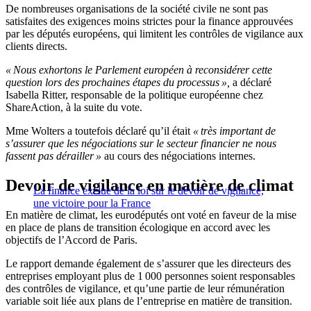
De nombreuses organisations de la société civile ne sont pas
satisfaites des exigences moins strictes pour la finance approuvées
par les députés européens, qui limitent les contrôles de vigilance aux
clients directs.
« Nous exhortons le Parlement européen à reconsidérer cette
question lors des prochaines étapes du processus »,
a déclaré
Isabella Ritter, responsable de la politique européenne chez
ShareAction, à la suite du vote.
Mme Wolters a toutefois déclaré qu’il était
« très important de
s’assurer que les négociations sur le secteur financier ne nous
fassent pas dérailler »
au cours des négociations internes.
Devoir de vigilance en matière de climat
La finance exclue de la loi sur le devoir de vigilance,
une victoire pour la France
En matière de climat, les eurodéputés ont voté en faveur de la mise
en place de plans de transition écologique en accord avec les
objectifs de l’Accord de Paris.
Le rapport demande également de s’assurer que les directeurs des
entreprises employant plus de 1 000 personnes soient responsables
des contrôles de vigilance, et qu’une partie de leur rémunération
variable soit liée aux plans de l’entreprise en matière de transition.