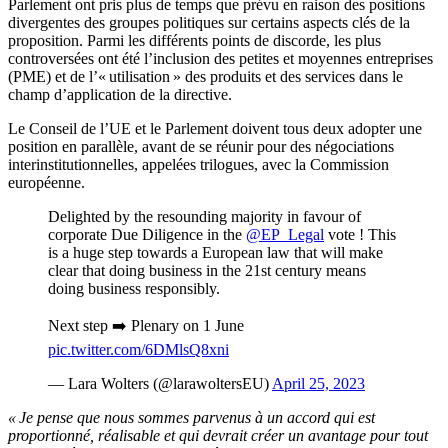
Parlement ont pris plus de temps que prévu en raison des positions
divergentes des groupes politiques sur certains aspects clés de la
proposition. Parmi les différents points de discorde, les plus
controversées ont été l’inclusion des petites et moyennes entreprises
(PME) et de l’« utilisation » des produits et des services dans le
champ d’application de la directive.
Le Conseil de l’UE et le Parlement doivent tous deux adopter une
position en parallèle, avant de se réunir pour des négociations
interinstitutionnelles, appelées trilogues, avec la Commission
européenne.
Delighted by the resounding majority in favour of
corporate Due Diligence in the
@EP_Legal
vote ! This
is a huge step towards a European law that will make
clear that doing business in the 21st century means
doing business responsibly.
Next step ➡️ Plenary on 1 June
pic.twitter.com/6DMlsQ8xni
— Lara Wolters (@larawoltersEU)
April 25, 2023
« Je pense que nous sommes parvenus à un accord qui est
proportionné, réalisable et qui devrait créer un avantage pour tout