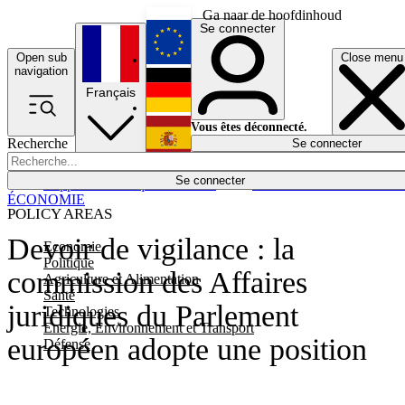
Ga naar de hoofdinhoud
Se connecter
Open sub
Close menu
English
navigation
Français
Deutsch
Vous êtes déconnecté.
Recherche
Se connecter
Español
Lumières éteintes
Se connecter
Rapporteur
Politique
Économie
Newsletters
Evénements
Em
ÉCONOMIE
POLICY AREAS
Devoir de vigilance : la
Economie
Politique
commission des Affaires
Agriculture et Alimentation
Santé
juridiques du Parlement
Technologies
Energie, Environnement et Transport
européen adopte une position
Défense