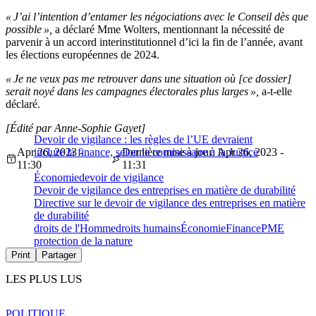
« J’ai l’intention d’entamer les négociations avec le Conseil dès que
possible »,
a déclaré Mme Wolters, mentionnant la nécessité de
parvenir à un accord interinstitutionnel d’ici la fin de l’année, avant
les élections européennes de 2024.
« Je ne veux pas me retrouver dans une situation où [ce dossier]
serait noyé dans les campagnes électorales plus larges »,
a-t-elle
déclaré.
[Édité par Anne-Sophie Gayet]
Devoir de vigilance : les règles de l’UE devraient
Apr 26, 2023 -
inclure la finance, selon le commissaire à la Justice
Dernière mise à jour: Apr 26, 2023 -
11:30
11:31
Économie
devoir de vigilance
Devoir de vigilance des entreprises en matière de durabilité
Directive sur le devoir de vigilance des entreprises en matière
de durabilité
droits de l'Homme
droits humains
Économie
Finance
PME
protection de la nature
Print
Partager
LES PLUS LUS
POLITIQUE